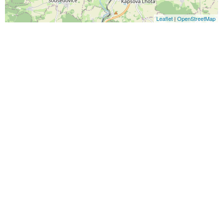
Leaflet
|
OpenStreetMap