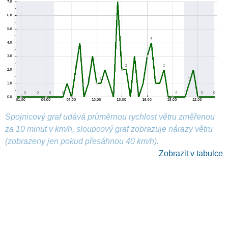
Spojnicový graf udává průměrnou rychlost větru změřenou
za 10 minut v km/h, sloupcový graf zobrazuje nárazy větru
(zobrazeny jen pokud přesáhnou 40 km/h).
Zobrazit v tabulce