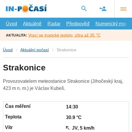
Přejít
na
hlavní
obsah
Úvod
Aktuálně
Radar
Předpověď
Numerický model
Vrací se tropické teploty, zítra až 35 °C
AKTUALITA:
Úvod
Aktuální počasí
Strakonice
Strakonice
Provozovatelem meteostanice Strakonice (Jihočeský kraj,
423 m n. m.) je Václav Kubeš.
14:30
30.9 °C
JV, 5 km/h