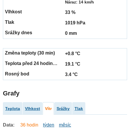
Náraz: 14 km/h
33 %
1019 hPa
0 mm
+0.8 °C
19.1 °C
3.4 °C
Grafy
Teplota
Vlhkost
Vítr
Srážky
Tlak
Data:
36 hodin
týden
měsíc