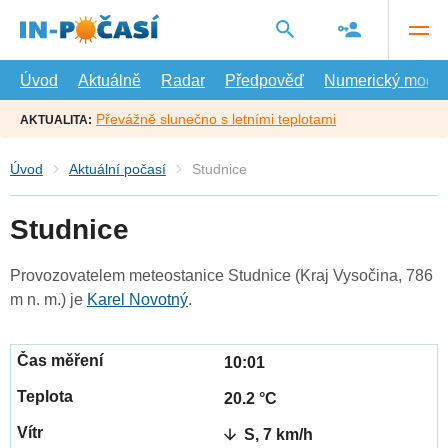
Přejít
na
hlavní
obsah
Úvod
Aktuálně
Radar
Předpověď
Numerický model
Převážně slunečno s letními teplotami
AKTUALITA:
Úvod
Aktuální počasí
Studnice
Studnice
Provozovatelem meteostanice Studnice (Kraj Vysočina, 786
m n. m.) je
Karel Novotný
.
10:01
20.2 °C
S, 7 km/h