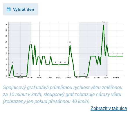
Vybrat den
Spojnicový graf udává průměrnou rychlost větru změřenou
za 10 minut v km/h, sloupcový graf zobrazuje nárazy větru
(zobrazeny jen pokud přesáhnou 40 km/h).
Zobrazit v tabulce