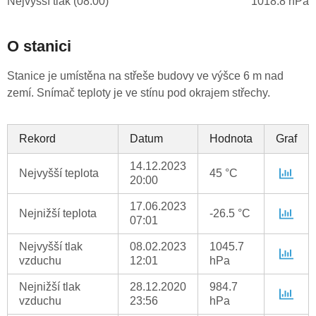
Nejvyšší tlak (08:00)
1018.8 hPa
O stanici
Stanice je umístěna na střeše budovy ve výšce 6 m nad
zemí. Snímač teploty je ve stínu pod okrajem střechy.
Rekord
Datum
Hodnota
Graf
14.12.2023
Nejvyšší teplota
45 °C
20:00
17.06.2023
Nejnižší teplota
-26.5 °C
07:01
Nejvyšší tlak
08.02.2023
1045.7
vzduchu
12:01
hPa
Nejnižší tlak
28.12.2020
984.7
vzduchu
23:56
hPa