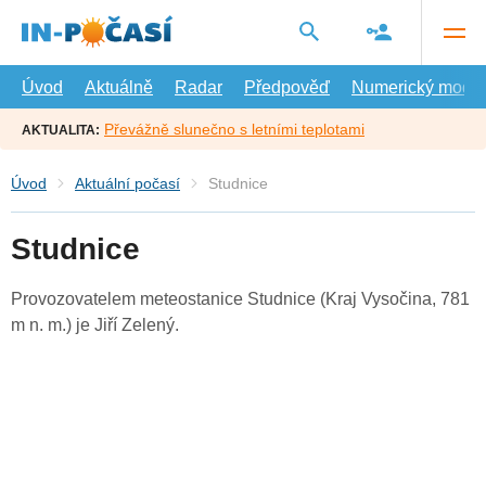
Přejít
na
hlavní
obsah
Úvod
Aktuálně
Radar
Předpověď
Numerický model
Převážně slunečno s letními teplotami
AKTUALITA:
Úvod
Aktuální počasí
Studnice
Studnice
Provozovatelem meteostanice Studnice (Kraj Vysočina, 781
m n. m.) je Jiří Zelený.