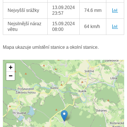
13.09.2024
Nejvyšší srážky
74.6 mm
23:57
Nejsilnější náraz
15.09.2024
64 km/h
větru
08:00
Mapa ukazuje umístění stanice a okolní stanice.
+
−