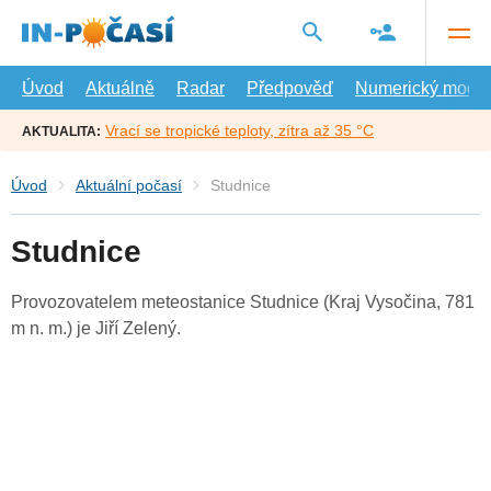
Přejít
na
hlavní
obsah
Úvod
Aktuálně
Radar
Předpověď
Numerický model
Vrací se tropické teploty, zítra až 35 °C
AKTUALITA:
Úvod
Aktuální počasí
Studnice
Studnice
Provozovatelem meteostanice Studnice (Kraj Vysočina, 781
m n. m.) je Jiří Zelený.