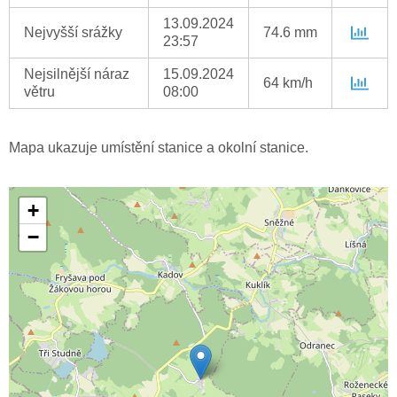
13.09.2024
Nejvyšší srážky
74.6 mm
23:57
Nejsilnější náraz
15.09.2024
64 km/h
větru
08:00
Mapa ukazuje umístění stanice a okolní stanice.
+
−