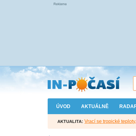
Přejít
na
hlavní
obsah
ÚVOD
AKTUÁLNĚ
RADA
Vrací se tropické teploty
AKTUALITA: