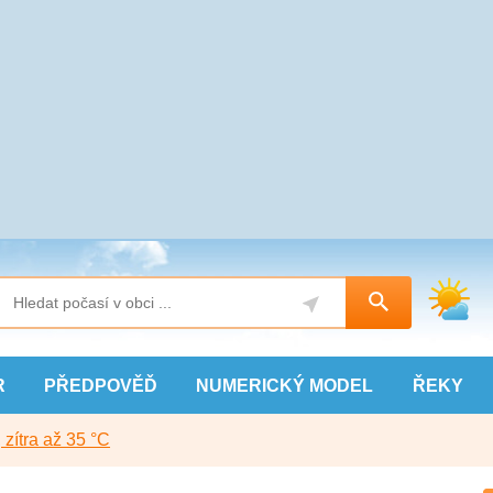
R
PŘEDPOVĚĎ
NUMERICKÝ
MODEL
ŘEKY
, zítra až 35 °C