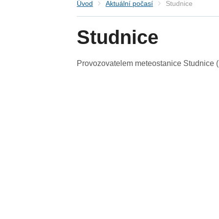
Úvod
Aktuální počasí
Studnice
Studnice
Provozovatelem meteostanice Studnice (Kr