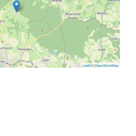
Leaflet
|
OpenStreetMap