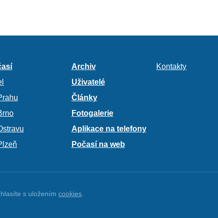
así
Archiv
Kontakty
l
Uživatelé
Prahu
Články
Brno
Fotogalerie
Ostravu
Aplikace na telefony
Plzeň
Počasí na web
hlasíte s uložením
cookies
.