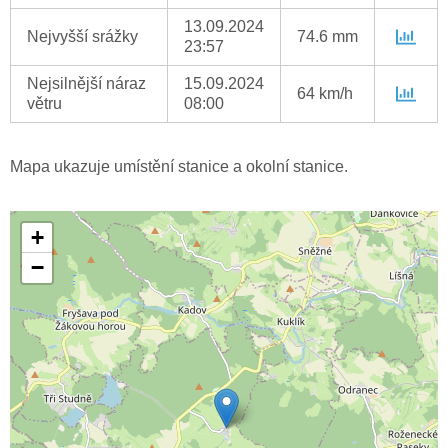
13.09.2024
Nejvyšší srážky
74.6 mm
23:57
Nejsilnější náraz
15.09.2024
64 km/h
větru
08:00
Mapa ukazuje umístění stanice a okolní stanice.
+
−