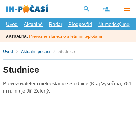
Přejít
na
hlavní
obsah
Úvod
Aktuálně
Radar
Předpověď
Numerický model
Převážně slunečno s letními teplotami
AKTUALITA:
Úvod
Aktuální počasí
Studnice
Studnice
Provozovatelem meteostanice Studnice (Kraj Vysočina, 781
m n. m.) je Jiří Zelený.