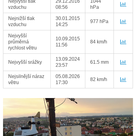
Nejvyšší tlak
29.12.2016
1044
vzduchu
08:56
hPa
Nejnižší tlak
30.01.2015
977 hPa
vzduchu
14:25
Nejvyšší
10.09.2015
průměrná
84 km/h
11:56
rychlost větru
13.09.2024
Nejvyšší srážky
61.5 mm
23:57
Nejsilnější náraz
05.08.2026
82 km/h
větru
17:30