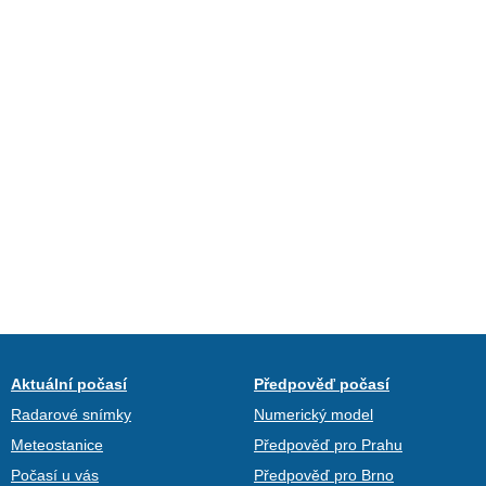
Aktuální počasí
Předpověď počasí
Radarové snímky
Numerický model
Meteostanice
Předpověď pro Prahu
Počasí u vás
Předpověď pro Brno