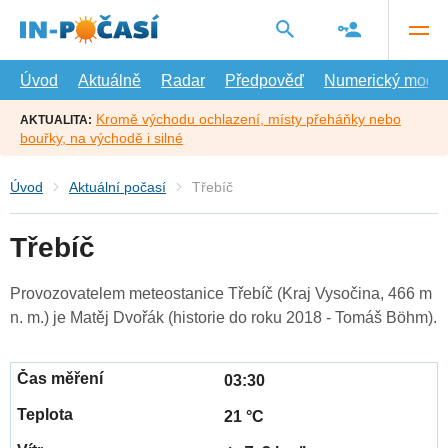
Přejít
na
hlavní
obsah
Úvod
Aktuálně
Radar
Předpověď
Numerický model
Kromě východu ochlazení, místy přeháňky nebo
AKTUALITA:
bouřky, na východě i silné
Úvod
Aktuální počasí
Třebíč
Třebíč
Provozovatelem meteostanice Třebíč (Kraj Vysočina, 466 m
n. m.) je Matěj Dvořák (historie do roku 2018 - Tomáš Böhm).
03:30
21 °C