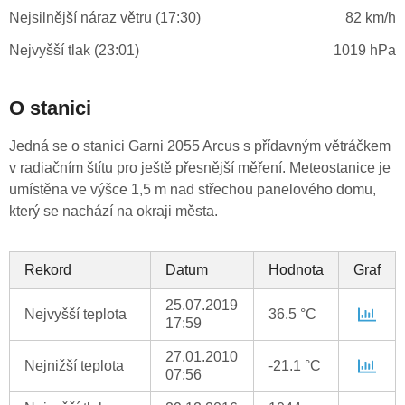
Nejsilnější náraz větru (17:30)
82 km/h
Nejvyšší tlak (23:01)
1019 hPa
O stanici
Jedná se o stanici Garni 2055 Arcus s přídavným větráčkem
v radiačním štítu pro ještě přesnější měření. Meteostanice je
umístěna ve výšce 1,5 m nad střechou panelového domu,
který se nachází na okraji města.
Rekord
Datum
Hodnota
Graf
25.07.2019
Nejvyšší teplota
36.5 °C
17:59
27.01.2010
Nejnižší teplota
-21.1 °C
07:56