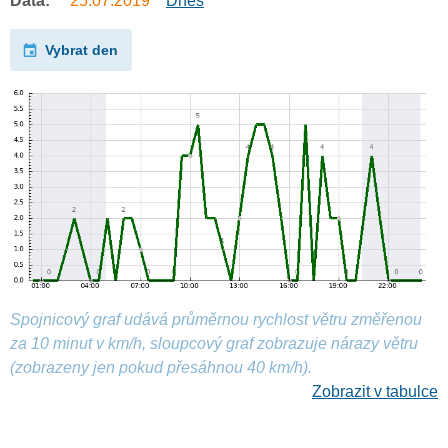
Data:
25.07.2019
Dnes
Vybrat den
Spojnicový graf udává průměrnou rychlost větru změřenou
za 10 minut v km/h, sloupcový graf zobrazuje nárazy větru
(zobrazeny jen pokud přesáhnou 40 km/h).
Zobrazit v tabulce