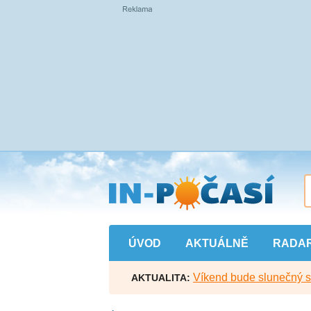
Přejít
na
hlavní
obsah
ÚVOD
AKTUÁLNĚ
RADA
Víkend bude slunečný s l
AKTUALITA: