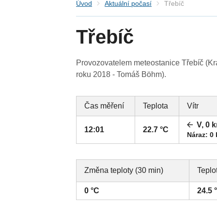
Úvod
Aktuální počasí
Třebíč
Třebíč
Provozovatelem meteostanice Třebíč (Kraj
roku 2018 - Tomáš Böhm).
Čas měření
Teplota
Vítr
V, 0 
12:01
22.7 °C
Náraz: 0
Změna teploty (30 min)
Teplo
0 °C
24.5 