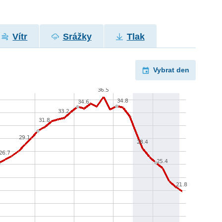
Vítr
Srážky
Tlak
Vybrat den