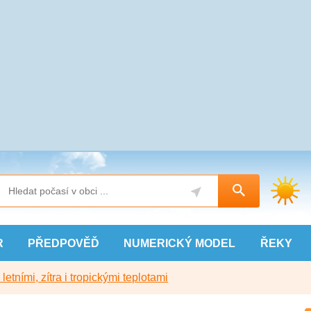
R
PŘEDPOVĚĎ
NUMERICKÝ
MODEL
ŘEKY
etními, zítra i tropickými teplotami