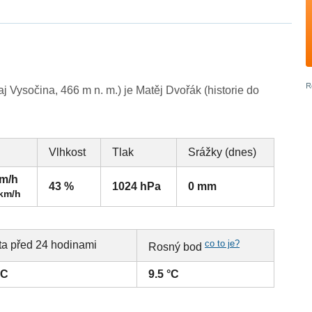
 Vysočina, 466 m n. m.) je Matěj Dvořák (historie do
Vlhkost
Tlak
Srážky (dnes)
km/h
43 %
1024 hPa
0 mm
 km/h
co to je?
ta před 24 hodinami
Rosný bod
°C
9.5 °C