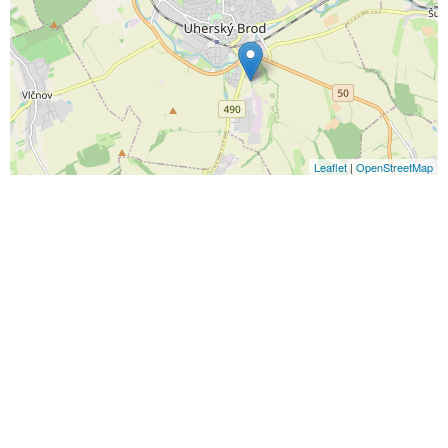
Leaflet
|
OpenStreetMap