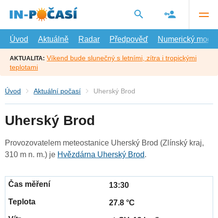
Přejít
na
hlavní
obsah
Úvod
Aktuálně
Radar
Předpověď
Numerický model
Víkend bude slunečný s letními, zítra i tropickými
AKTUALITA:
teplotami
Úvod
Aktuální počasí
Uherský Brod
Uherský Brod
Provozovatelem meteostanice Uherský Brod (Zlínský kraj,
310 m n. m.) je
Hvězdárna Uherský Brod
.
13:30
27.8 °C