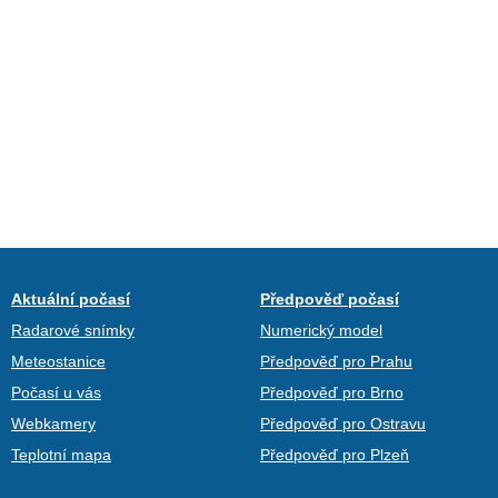
Aktuální počasí
Předpověď počasí
Radarové snímky
Numerický model
Meteostanice
Předpověď pro Prahu
Počasí u vás
Předpověď pro Brno
Webkamery
Předpověď pro Ostravu
Teplotní mapa
Předpověď pro Plzeň