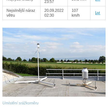
23:57
Nejsilnější náraz
20.09.2022
107
větru
02:30
km/h
Umístění srážkoměru