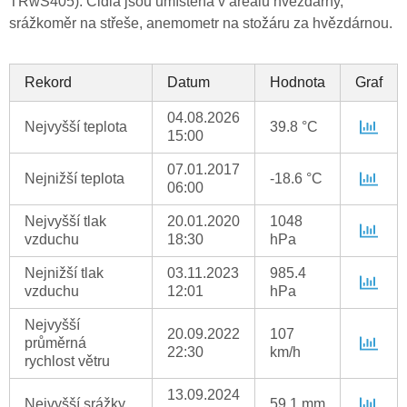
TRwS405). Čidla jsou umístěna v areálu hvězdárny,
srážkoměr na střeše, anemometr na stožáru za hvězdárnou.
Rekord
Datum
Hodnota
Graf
04.08.2026
Nejvyšší teplota
39.8 °C
15:00
07.01.2017
Nejnižší teplota
-18.6 °C
06:00
Nejvyšší tlak
20.01.2020
1048
vzduchu
18:30
hPa
Nejnižší tlak
03.11.2023
985.4
vzduchu
12:01
hPa
Nejvyšší
20.09.2022
107
průměrná
22:30
km/h
rychlost větru
13.09.2024
Nejvyšší srážky
59.1 mm