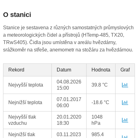
O stanici
Stanice je sestavena z různých samostatných průmyslových
a meteorologických čidel a přístrojů (HTemp-485, TX20,
TRwS405). Čidla jsou umístěna v areálu hvězdárny,
srážkoměr na střeše, anemometr na stožáru za hvězdárnou.
Rekord
Datum
Hodnota
Graf
04.08.2026
Nejvyšší teplota
39.8 °C
15:00
07.01.2017
Nejnižší teplota
-18.6 °C
06:00
Nejvyšší tlak
20.01.2020
1048
vzduchu
18:30
hPa
Nejnižší tlak
03.11.2023
985.4