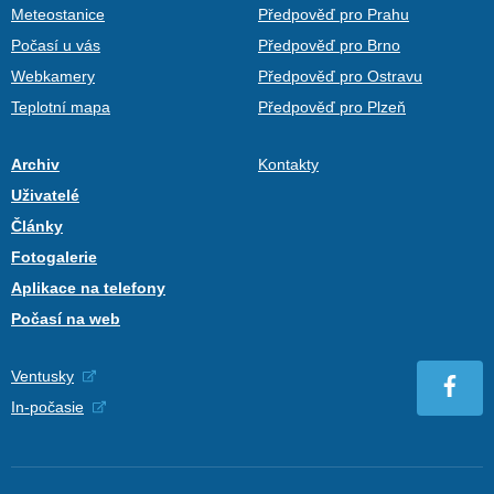
Meteostanice
Předpověď pro Prahu
Počasí u vás
Předpověď pro Brno
Webkamery
Předpověď pro Ostravu
Teplotní mapa
Předpověď pro Plzeň
Archiv
Kontakty
Uživatelé
Články
Fotogalerie
Aplikace na telefony
Počasí na web
Ventusky
In-počasie