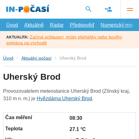
Přejít
na
hlavní
obsah
Úvod
Aktuálně
Radar
Předpověď
Numerický model
Začíná ochlazení, místy přeháňky nebo bouřky,
AKTUALITA:
zejména na východě
Úvod
Aktuální počasí
Uherský Brod
Uherský Brod
Provozovatelem meteostanice Uherský Brod (Zlínský kraj,
310 m n. m.) je
Hvězdárna Uherský Brod
.
08:30
27.1 °C