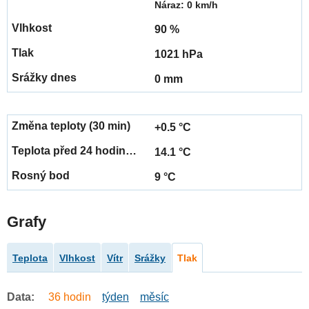
Náraz: 0 km/h
90 %
1021 hPa
0 mm
+0.5 °C
14.1 °C
9 °C
Grafy
Teplota
Vlhkost
Vítr
Srážky
Tlak
Data:
36 hodin
týden
měsíc