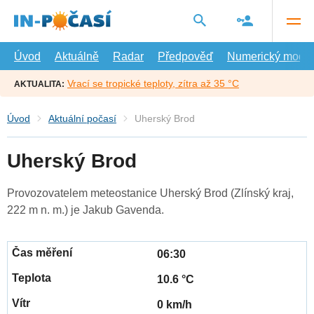
Přejít
na
hlavní
obsah
Úvod
Aktuálně
Radar
Předpověď
Numerický model
Vrací se tropické teploty, zítra až 35 °C
AKTUALITA:
Úvod
Aktuální počasí
Uherský Brod
Uherský Brod
Provozovatelem meteostanice Uherský Brod (Zlínský kraj,
222 m n. m.) je Jakub Gavenda.
06:30
10.6 °C
0 km/h