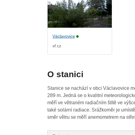
Václavovice
xf.cz
O stanici
Stanice se nachází v obci Václavovice 
289 m. Jedná se o kvalitní meteorologick
měří ve větraném radiačním štítě ve výš
také solární radiace. Srážkoměr je umís
směr větru se měří anemometrem na stř