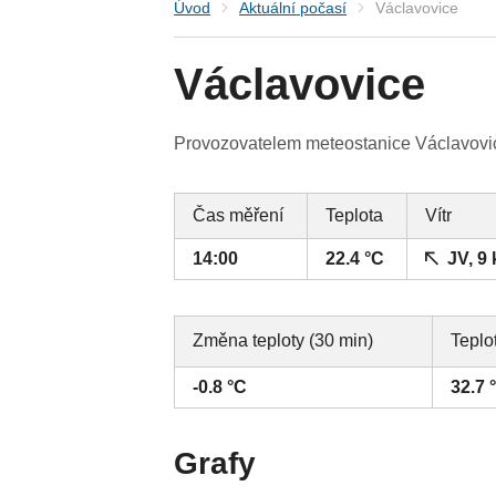
Úvod
Aktuální počasí
Václavovice
Václavovice
Provozovatelem meteostanice Václavovic
Čas měření
Teplota
Vítr
14:00
22.4 °C
JV, 9
Změna teploty (30 min)
Teplo
-0.8 °C
32.7 
Grafy