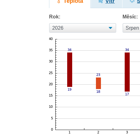
Teplota
Vítr
Rok:
Měsíc: