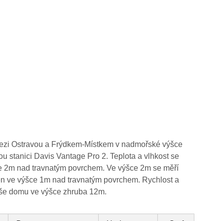
mezi Ostravou a Frýdkem-Místkem v nadmořské výšce
ou stanici Davis Vantage Pro 2. Teplota a vlhkost se
ce 2m nad travnatým povrchem. Ve výšce 2m se měří
těn ve výšce 1m nad travnatým povrchem. Rychlost a
eše domu ve výšce zhruba 12m.