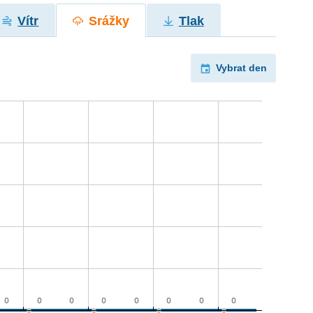
Vítr
Srážky
Tlak
Vybrat den