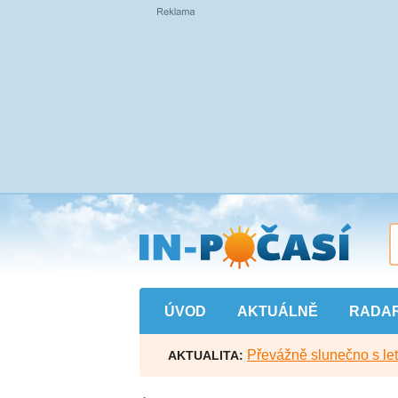
Přejít
na
hlavní
obsah
ÚVOD
AKTUÁLNĚ
RADA
Převážně slunečno s let
AKTUALITA: