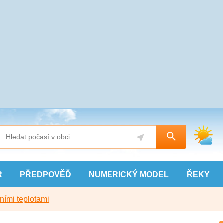
R
PŘEDPOVĚĎ
NUMERICKÝ
MODEL
ŘEKY
ními teplotami