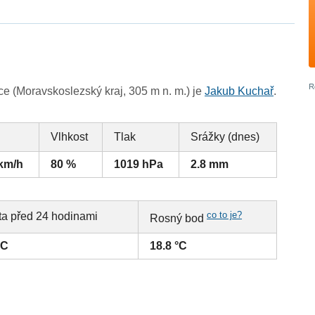
e (Moravskoslezský kraj, 305 m n. m.) je
Jakub Kuchař
.
Vlhkost
Tlak
Srážky (dnes)
 km/h
80 %
1019 hPa
2.8 mm
co to je?
ta před 24 hodinami
Rosný bod
°C
18.8 °C