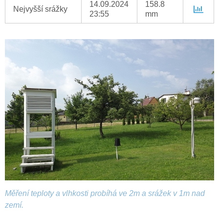
14.09.2024
158.8
Nejvyšší srážky
23:55
mm
Měření teploty a vlhkosti probíhá ve 2m a srážek v 1m nad
zemí.