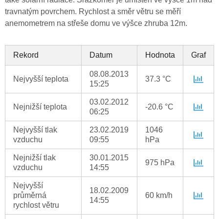
travnatým povrchem. Rychlost a směr větru se měří
anemometrem na střeše domu ve výšce zhruba 12m.
Rekord
Datum
Hodnota
Graf
08.08.2013
Nejvyšší teplota
37.3 °C
15:25
03.02.2012
Nejnižší teplota
-20.6 °C
06:25
Nejvyšší tlak
23.02.2019
1046
vzduchu
09:55
hPa
Nejnižší tlak
30.01.2015
975 hPa
vzduchu
14:55
Nejvyšší
18.02.2009
průměrná
60 km/h
14:55
rychlost větru