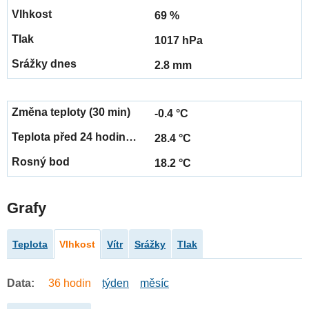
69 %
1017 hPa
2.8 mm
-0.4 °C
28.4 °C
18.2 °C
Grafy
Teplota
Vlhkost
Vítr
Srážky
Tlak
Data:
36 hodin
týden
měsíc