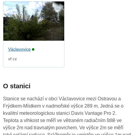
Václavovice
xf.cz
O stanici
Stanice se nachází v obci Václavovice mezi Ostravou a
Frýdkem-Místkem v nadmořské výšce 289 m. Jedná se o
kvalitní meteorologickou stanici Davis Vantage Pro 2.
Teplota a vlhkost se měří ve větraném radiačním štítě ve
výšce 2m nad travnatým povrchem. Ve výšce 2m se měří
také solární radiace. Srážkoměr je umístěn ve výšce 1m nad