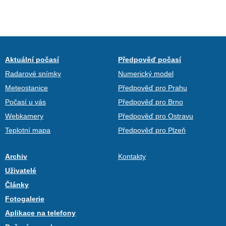
Aktuální počasí
Předpověď počasí
Radarové snímky
Numerický model
Meteostanice
Předpověď pro Prahu
Počasí u vás
Předpověď pro Brno
Webkamery
Předpověď pro Ostravu
Teplotní mapa
Předpověď pro Plzeň
Archiv
Kontakty
Uživatelé
Články
Fotogalerie
Aplikace na telefony