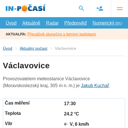
Přejít
na
hlavní
obsah
Úvod
Aktuálně
Radar
Předpověď
Numerický model
Převážně slunečno s letními teplotami
AKTUALITA:
Úvod
Aktuální počasí
Václavovice
Václavovice
Provozovatelem meteostanice Václavovice
(Moravskoslezský kraj, 305 m n. m.) je
Jakub Kuchař
.
17:30
24.2 °C
V, 6 km/h