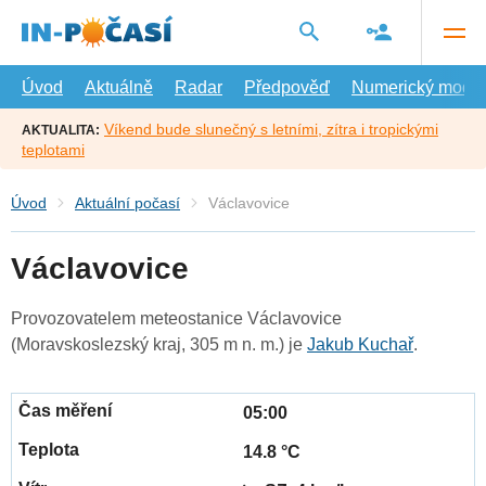
Přejít
na
hlavní
obsah
Úvod
Aktuálně
Radar
Předpověď
Numerický model
Víkend bude slunečný s letními, zítra i tropickými
AKTUALITA:
teplotami
Úvod
Aktuální počasí
Václavovice
Václavovice
Provozovatelem meteostanice Václavovice
(Moravskoslezský kraj, 305 m n. m.) je
Jakub Kuchař
.
05:00
14.8 °C