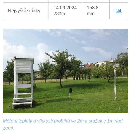
14.09.2024
158.8
Nejvyšší srážky
23:55
mm
Měření teploty a vlhkosti probíhá ve 2m a srážek v 1m nad
zemí.