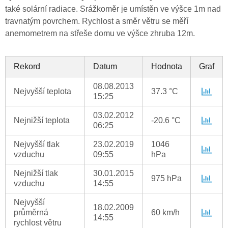
také solární radiace. Srážkoměr je umístěn ve výšce 1m nad
travnatým povrchem. Rychlost a směr větru se měří
anemometrem na střeše domu ve výšce zhruba 12m.
Rekord
Datum
Hodnota
Graf
08.08.2013
Nejvyšší teplota
37.3 °C
15:25
03.02.2012
Nejnižší teplota
-20.6 °C
06:25
Nejvyšší tlak
23.02.2019
1046
vzduchu
09:55
hPa
Nejnižší tlak
30.01.2015
975 hPa
vzduchu
14:55
Nejvyšší
18.02.2009
průměrná
60 km/h
14:55
rychlost větru