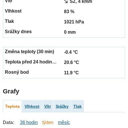
SZ, 4 km/h
83 %
1021 hPa
0 mm
-0.4 °C
20.6 °C
11.9 °C
Grafy
Teplota
Vlhkost
Vítr
Srážky
Tlak
Data:
36 hodin
týden
měsíc