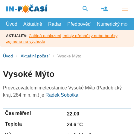
Přejít
na
hlavní
obsah
Úvod
Aktuálně
Radar
Předpověď
Numerický model
Začíná ochlazení, místy přeháňky nebo bouřky,
AKTUALITA:
zejména na východě
Úvod
Aktuální počasí
Vysoké Mýto
Vysoké Mýto
Provozovatelem meteostanice Vysoké Mýto (Pardubický
kraj, 284 m n. m.) je
Radek Sobotka
.
22:00
24.6 °C