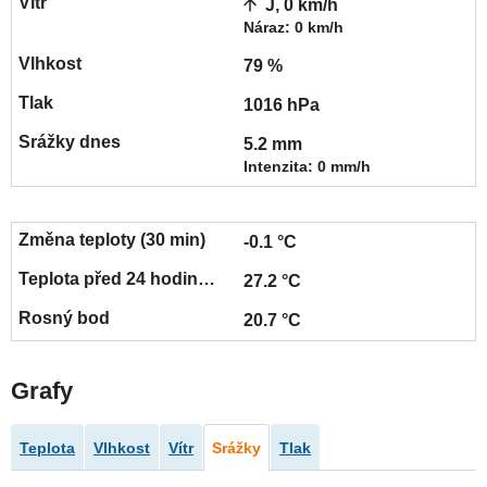
J, 0 km/h
Náraz: 0 km/h
79 %
1016 hPa
5.2 mm
Intenzita: 0 mm/h
-0.1 °C
27.2 °C
20.7 °C
Grafy
Teplota
Vlhkost
Vítr
Srážky
Tlak