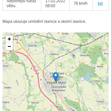
Nejsilnější náraz
17.02.2022
76 km/h
větru
08:00
Mapa ukazuje umístění stanice a okolní stanice.
+
−