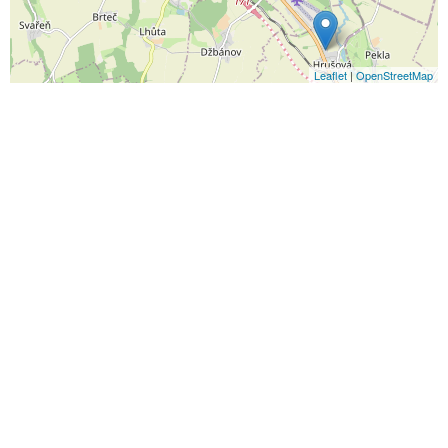
Leaflet
|
OpenStreetMap