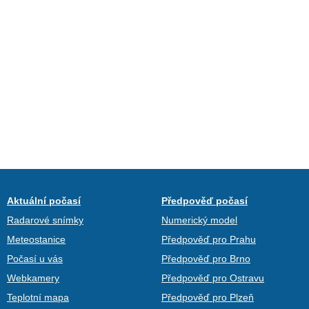
Aktuální počasí
Předpověď počasí
Radarové snímky
Numerický model
Meteostanice
Předpověď pro Prahu
Počasí u vás
Předpověď pro Brno
Webkamery
Předpověď pro Ostravu
Teplotní mapa
Předpověď pro Plzeň