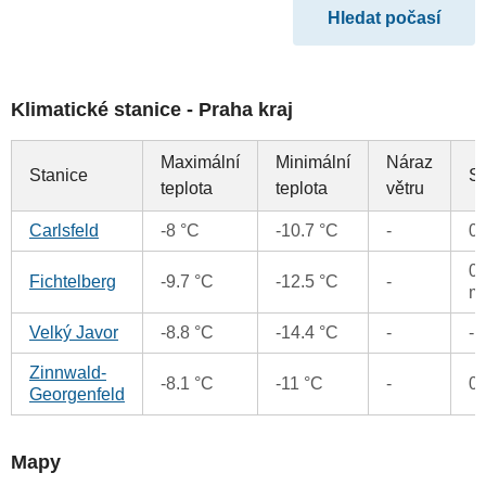
Klimatické stanice - Praha kraj
Maximální
Minimální
Náraz
Stanice
S
teplota
teplota
větru
Carlsfeld
-8 °C
-10.7 °C
-
0
0.
Fichtelberg
-9.7 °C
-12.5 °C
-
m
Velký Javor
-8.8 °C
-14.4 °C
-
-
Zinnwald-
-8.1 °C
-11 °C
-
0
Georgenfeld
Mapy