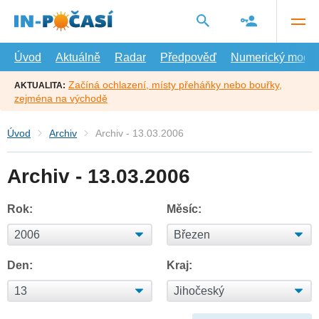
Přejít
na
hlavní
obsah
Úvod
Aktuálně
Radar
Předpověď
Numerický model
Začíná ochlazení, místy přeháňky nebo bouřky,
AKTUALITA:
zejména na východě
Úvod
Archiv
Archiv - 13.03.2006
Archiv - 13.03.2006
Rok:
Měsíc:
Den:
Kraj: