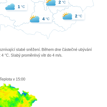
2
°C
1
°C
2
°C
4
°C
oznívající slabé sněžení. Během dne částečné ubývání
 4 °C. Slabý proměnlivý vítr do 4 m/s.
Teplota v 15:00