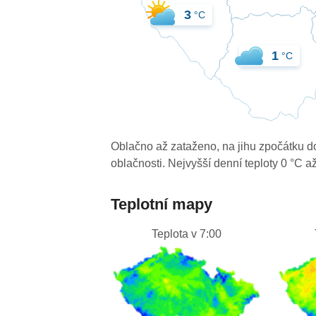
3
°C
1
°C
Oblačno až zataženo, na jihu zpočátku d
oblačnosti. Nejvyšší denní teploty 0 °C až
Teplotní mapy
Teplota v 7:00