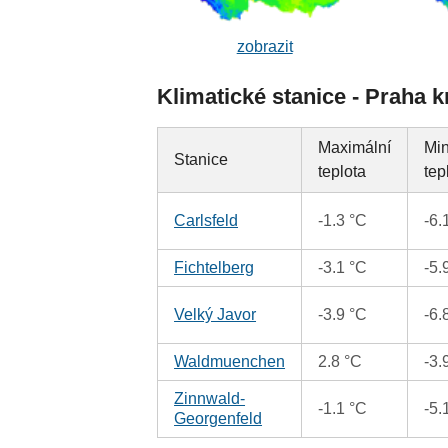
zobrazit
Klimatické stanice - Praha k
Maximální
Min
Stanice
teplota
tep
Carlsfeld
-1.3 °C
-6.
Fichtelberg
-3.1 °C
-5.
Velký Javor
-3.9 °C
-6.
Waldmuenchen
2.8 °C
-3.
Zinnwald-
-1.1 °C
-5.
Georgenfeld