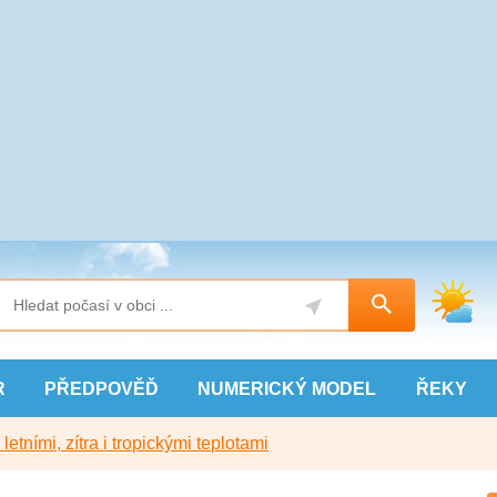
R
PŘEDPOVĚĎ
NUMERICKÝ
MODEL
ŘEKY
etními, zítra i tropickými teplotami