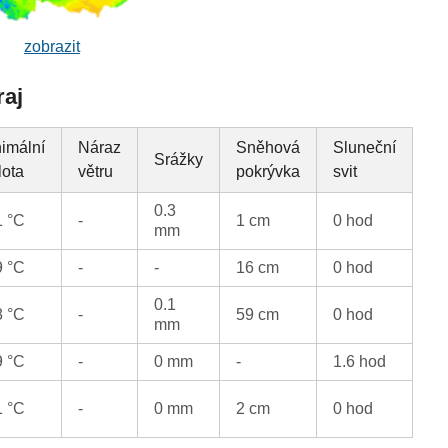
zobrazit
raj
imální
Náraz
Sněhová
Sluneční
Srážky
lota
větru
pokrývka
svit
0.3
1 °C
-
1 cm
0 hod
mm
9 °C
-
-
16 cm
0 hod
0.1
8 °C
-
59 cm
0 hod
mm
9 °C
-
0 mm
-
1.6 hod
1 °C
-
0 mm
2 cm
0 hod