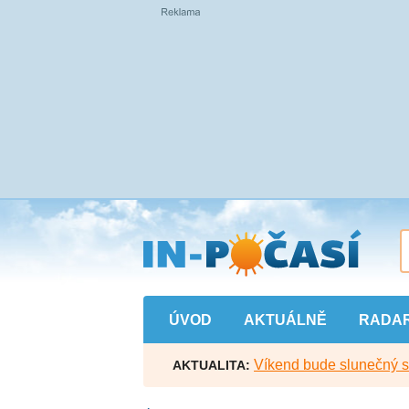
Přejít
na
hlavní
obsah
ÚVOD
AKTUÁLNĚ
RADA
Víkend bude slunečný s l
AKTUALITA: