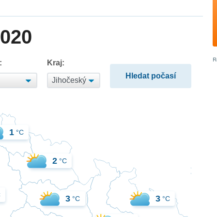
2020
:
Kraj:
1
°C
2
°C
C
3
3
°C
°C