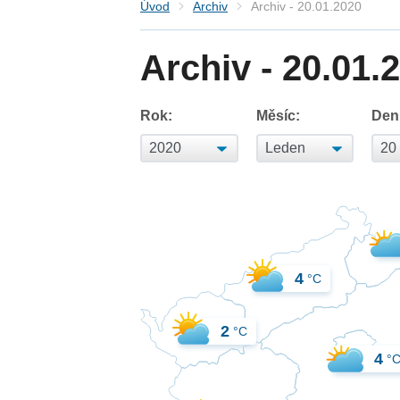
Úvod
Archiv
Archiv - 20.01.2020
Archiv - 20.01.
Rok:
Měsíc:
Den
4
°C
2
°C
4
°