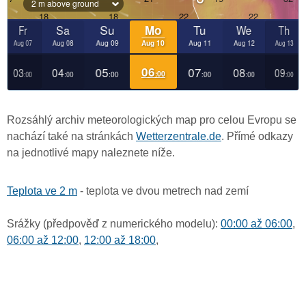
Rozsáhlý archiv meteorologických map pro celou Evropu se
nachází také na stránkách
Wetterzentrale.de
. Přímé odkazy
na jednotlivé mapy naleznete níže.
Teplota ve 2 m
- teplota ve dvou metrech nad zemí
Srážky (předpověď z numerického modelu):
00:00 až 06:00
,
06:00 až 12:00
,
12:00 až 18:00
,