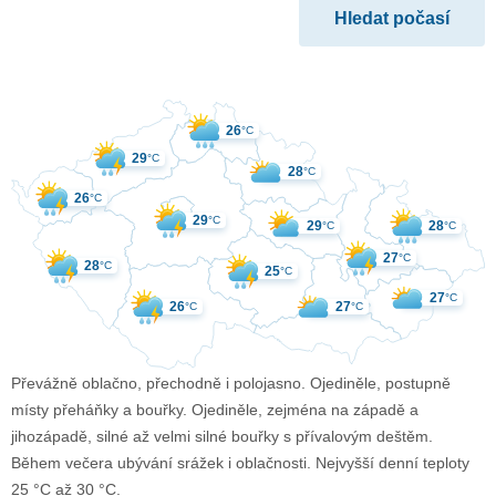
26
°C
29
°C
28
°C
26
°C
29
°C
29
28
°C
°C
27
°C
28
°C
25
°C
27
°C
26
27
°C
°C
Převážně oblačno, přechodně i polojasno. Ojediněle, postupně
místy přeháňky a bouřky. Ojediněle, zejména na západě a
jihozápadě, silné až velmi silné bouřky s přívalovým deštěm.
Během večera ubývání srážek i oblačnosti. Nejvyšší denní teploty
25 °C až 30 °C.