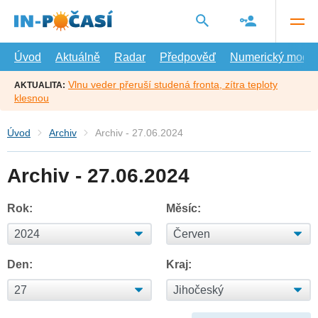
Přejít
na
hlavní
obsah
Úvod
Aktuálně
Radar
Předpověď
Numerický model
Vlnu veder přeruší studená fronta, zítra teploty
AKTUALITA:
klesnou
Úvod
Archiv
Archiv - 27.06.2024
Archiv - 27.06.2024
Rok:
Měsíc:
Den:
Kraj: