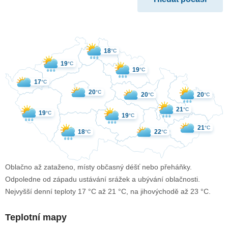
18
°C
19
°C
19
°C
17
°C
20
°C
20
20
°C
°C
21
°C
19
°C
19
°C
21
°C
18
22
°C
°C
Oblačno až zataženo, místy občasný déšť nebo přeháňky.
Odpoledne od západu ustávání srážek a ubývání oblačnosti.
Nejvyšší denní teploty 17 °C až 21 °C, na jihovýchodě až 23 °C.
Teplotní mapy