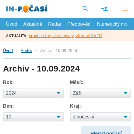
Přejít
na
hlavní
obsah
Úvod
Aktuálně
Radar
Předpověď
Numerický model
Vrací se tropické teploty, zítra až 35 °C
AKTUALITA:
Úvod
Archiv
Archiv - 10.09.2024
Archiv - 10.09.2024
Rok:
Měsíc:
Den:
Kraj: