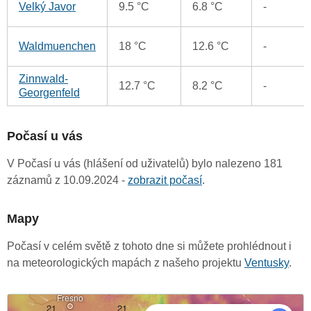
Velký Javor
9.5 °C
6.8 °C
-
Waldmuenchen
18 °C
12.6 °C
-
Zinnwald-
12.7 °C
8.2 °C
-
Georgenfeld
Počasí u vás
V Počasí u vás (hlášení od uživatelů) bylo nalezeno 181
záznamů z 10.09.2024 -
zobrazit počasí
.
Mapy
Počasí v celém světě z tohoto dne si můžete prohlédnout i
na meteorologických mapách z našeho projektu
Ventusky
.