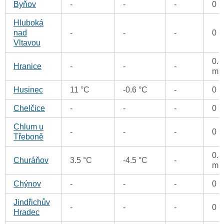
Byňov
-
-
-
0 
Hluboká
nad
-
-
-
0 
Vltavou
0.8
Hranice
-
-
-
m
Husinec
11 °C
-0.6 °C
-
0 
Chelčice
-
-
-
0 
Chlum u
-
-
-
0 
Třeboně
0.3
Churáňov
3.5 °C
-4.5 °C
-
m
Chýnov
-
-
-
0 
Jindřichův
-
-
-
0 
Hradec