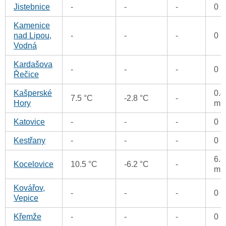
Jistebnice
-
-
-
0 
Kamenice
nad Lipou,
-
-
-
0 
Vodná
Kardašova
-
-
-
0 
Řečice
Kašperské
0.4
7.5 °C
-2.8 °C
-
Hory
m
Katovice
-
-
-
0 
Kestřany
-
-
-
0 
6.8
Kocelovice
10.5 °C
-6.2 °C
-
m
Kovářov,
-
-
-
0 
Vepice
Křemže
-
-
-
0 