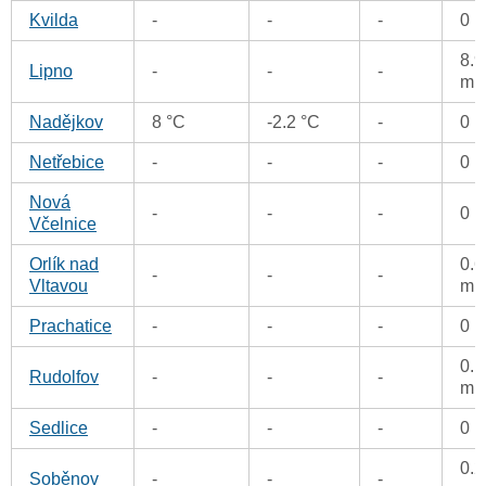
Kvilda
-
-
-
0 
8.9
Lipno
-
-
-
m
Nadějkov
8 °C
-2.2 °C
-
0 
Netřebice
-
-
-
0 
Nová
-
-
-
0 
Včelnice
Orlík nad
0.6
-
-
-
Vltavou
m
Prachatice
-
-
-
0 
0.1
Rudolfov
-
-
-
m
Sedlice
-
-
-
0 
0.2
Soběnov
-
-
-