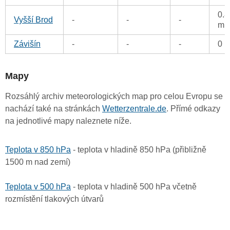
0.8
Vyšší Brod
-
-
-
m
Závišín
-
-
-
0 
Mapy
Rozsáhlý archiv meteorologických map pro celou Evropu se
nachází také na stránkách
Wetterzentrale.de
. Přímé odkazy
na jednotlivé mapy naleznete níže.
Teplota v 850 hPa
- teplota v hladině 850 hPa (přibližně
1500 m nad zemí)
Teplota v 500 hPa
- teplota v hladině 500 hPa včetně
rozmístění tlakových útvarů