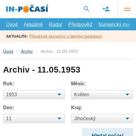
Přejít
na
hlavní
obsah
Úvod
Aktuálně
Radar
Předpověď
Numerický model
Převážně slunečno s letními teplotami
AKTUALITA:
Úvod
Archiv
Archiv - 11.05.1953
Archiv - 11.05.1953
Rok:
Měsíc:
Den:
Kraj: