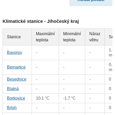
Klimatické stanice - Jihočeský kraj
Maximální
Minimální
Náraz
Stanice
Sr
teplota
teplota
větru
1.5
Bavorov
-
-
-
m
0.2
Bernartice
-
-
-
m
Besednice
-
-
-
0 
Blatná
-
-
-
0 
Borkovice
10.1 °C
-1.7 °C
-
0 
Brloh
-
-
-
0 