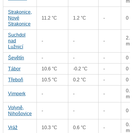
m
Strakonice,
Nové
11.2 °C
1.2 °C
-
0 
Strakonice
Suchdol
2.1
nad
-
-
-
m
Lužnicí
Ševětín
-
-
-
0 
Tábor
10.6 °C
-0.2 °C
-
0 
Třeboň
10.5 °C
0.2 °C
-
0 
0.2
Vimperk
-
-
-
m
Volyně,
-
-
-
0 
Nihošovice
0.1
Vráž
10.3 °C
0.6 °C
-
m