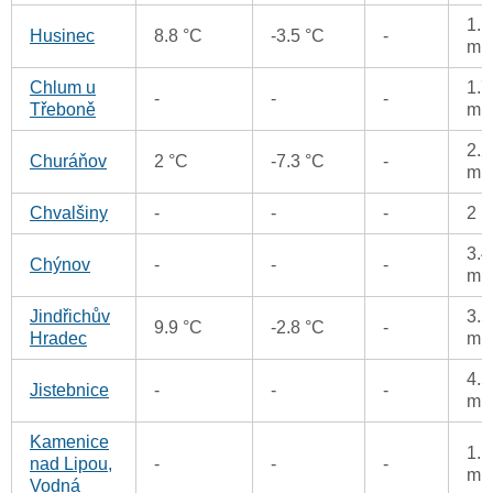
1.1
Husinec
8.8 °C
-3.5 °C
-
m
Chlum u
1.7
-
-
-
Třeboně
m
2.2
Churáňov
2 °C
-7.3 °C
-
m
Chvalšiny
-
-
-
2 
3.4
Chýnov
-
-
-
m
Jindřichův
3.5
9.9 °C
-2.8 °C
-
Hradec
m
4.5
Jistebnice
-
-
-
m
Kamenice
1.1
nad Lipou,
-
-
-
m
Vodná