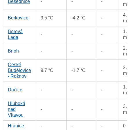
Besednice
-
-
-
m
4.5
Borkovice
9.5 °C
-4.2 °C
-
m
Borová
1.5
-
-
-
Lada
m
2.5
Brloh
-
-
-
m
České
2.5
Budějovice
9.7 °C
-1.7 °C
-
m
- Rožnov
1.2
Dačice
-
-
-
m
Hluboká
3.6
nad
-
-
-
m
Vltavou
Hranice
-
-
-
0 