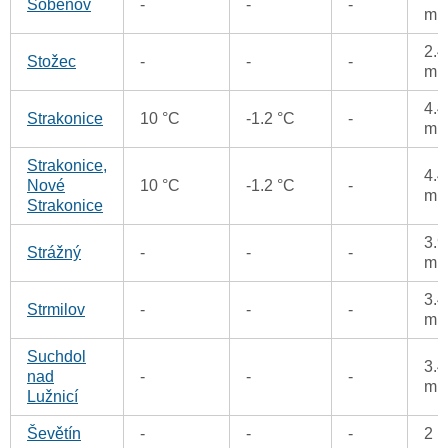
Soběnov
-
-
-
m
2.4
Stožec
-
-
-
m
4.4
Strakonice
10 °C
-1.2 °C
-
m
Strakonice,
4.4
Nové
10 °C
-1.2 °C
-
m
Strakonice
3.9
Strážný
-
-
-
m
3.4
Strmilov
-
-
-
m
Suchdol
3.4
nad
-
-
-
m
Lužnicí
Ševětín
-
-
-
2 