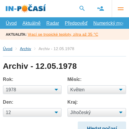
Přejít
na
hlavní
obsah
Úvod
Aktuálně
Radar
Předpověď
Numerický model
Vrací se tropické teploty, zítra až 35 °C
AKTUALITA:
Úvod
Archiv
Archiv - 12.05.1978
Archiv - 12.05.1978
Rok:
Měsíc:
Den:
Kraj: