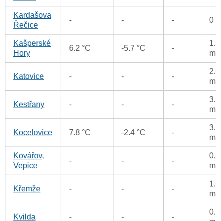
Kardašova
-
-
-
0 
Řečice
Kašperské
1.5
6.2 °C
-5.7 °C
-
Hory
m
2.6
Katovice
-
-
-
m
3.3
Kestřany
-
-
-
m
3.5
Kocelovice
7.8 °C
-2.4 °C
-
m
Kovářov,
0.6
-
-
-
Vepice
m
1.6
Křemže
-
-
-
m
0.5
Kvilda
-
-
-