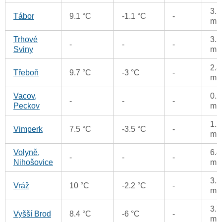
3.5
Tábor
9.1 °C
-1.1 °C
-
m
Trhové
3.5
-
-
-
Sviny
m
2.8
Třeboň
9.7 °C
-3 °C
-
m
Vacov,
0.2
-
-
-
Peckov
m
1.2
Vimperk
7.5 °C
-3.5 °C
-
m
Volyně,
6.4
-
-
-
Nihošovice
m
3.5
Vráž
10 °C
-2.2 °C
-
m
3.7
Vyšší Brod
8.4 °C
-6 °C
-
m