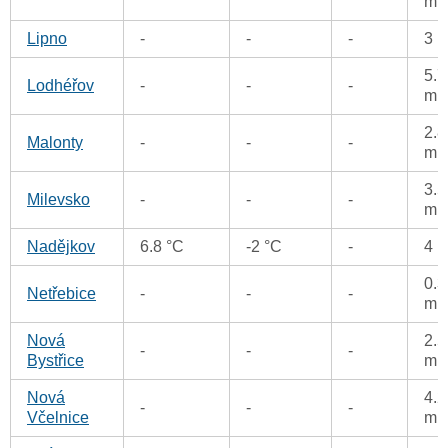
m
Lipno
-
-
-
3 
5.7
Lodhéřov
-
-
-
m
2.8
Malonty
-
-
-
m
3.5
Milevsko
-
-
-
m
Nadějkov
6.8 °C
-2 °C
-
4 
0.3
Netřebice
-
-
-
m
Nová
2.5
-
-
-
Bystřice
m
Nová
4.2
-
-
-
Včelnice
m