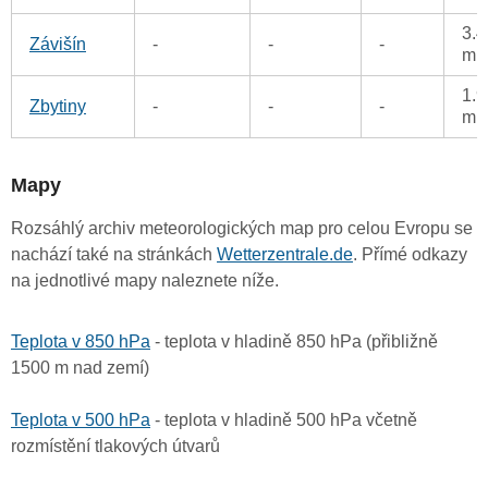
3.4
Závišín
-
-
-
m
1.9
Zbytiny
-
-
-
m
Mapy
Rozsáhlý archiv meteorologických map pro celou Evropu se
nachází také na stránkách
Wetterzentrale.de
. Přímé odkazy
na jednotlivé mapy naleznete níže.
Teplota v 850 hPa
- teplota v hladině 850 hPa (přibližně
1500 m nad zemí)
Teplota v 500 hPa
- teplota v hladině 500 hPa včetně
rozmístění tlakových útvarů