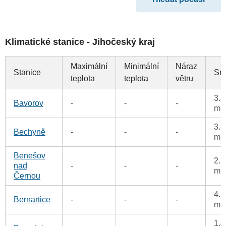
Klimatické stanice - Jihočeský kraj
Maximální
Minimální
Náraz
Stanice
Sr
teplota
teplota
větru
3.8
Bavorov
-
-
-
m
3.8
Bechyně
-
-
-
m
Benešov
2.3
nad
-
-
-
m
Černou
4.3
Bernartice
-
-
-
m
1.4