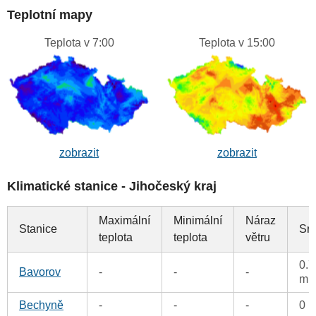
Teplotní mapy
Teplota v 7:00
Teplota v 15:00
zobrazit
zobrazit
Klimatické stanice - Jihočeský kraj
Maximální
Minimální
Náraz
Stanice
Sr
teplota
teplota
větru
0.7
Bavorov
-
-
-
m
Bechyně
-
-
-
0 