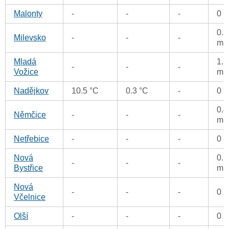
Malonty
-
-
-
0 
0.5
Milevsko
-
-
-
m
Mladá
1.7
-
-
-
Vožice
m
Nadějkov
10.5 °C
0.3 °C
-
0 
0.4
Němčice
-
-
-
m
Netřebice
-
-
-
0 
Nová
0.1
-
-
-
Bystřice
m
Nová
-
-
-
0 
Včelnice
Olší
-
-
-
0 