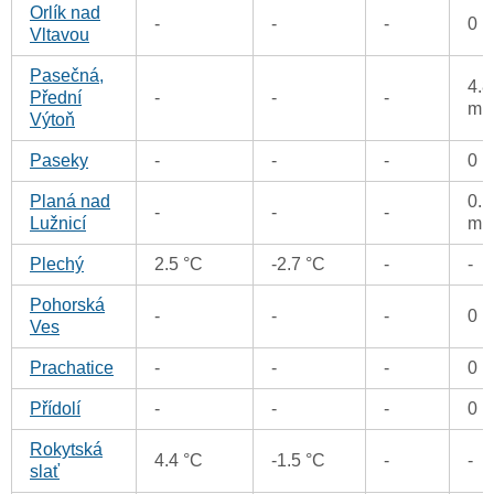
Orlík nad
-
-
-
0 
Vltavou
Pasečná,
4.8
Přední
-
-
-
m
Výtoň
Paseky
-
-
-
0 
Planá nad
0.1
-
-
-
Lužnicí
m
Plechý
2.5 °C
-2.7 °C
-
-
Pohorská
-
-
-
0 
Ves
Prachatice
-
-
-
0 
Přídolí
-
-
-
0 
Rokytská
4.4 °C
-1.5 °C
-
-
slať