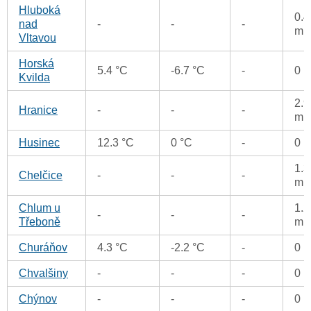
Hluboká
0.4
nad
-
-
-
m
Vltavou
Horská
5.4 °C
-6.7 °C
-
0 
Kvilda
2.9
Hranice
-
-
-
m
Husinec
12.3 °C
0 °C
-
0 
1.3
Chelčice
-
-
-
m
Chlum u
1.2
-
-
-
Třeboně
m
Churáňov
4.3 °C
-2.2 °C
-
0 
Chvalšiny
-
-
-
0 
Chýnov
-
-
-
0 