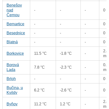
Benešov
nad
-
-
-
0 
Černou
Bernartice
-
-
-
0 
Besednice
-
-
-
0 
Blatná
-
-
-
0 
2.4
Borkovice
11.5 °C
-1.8 °C
-
m
Borová
0.1
7.8 °C
-2.3 °C
-
Lada
m
Brloh
-
-
-
0 
Bučina, u
6.2 °C
-2.6 °C
-
0 
Kvildy
2.4
Byňov
11.2 °C
1.2 °C
-
m