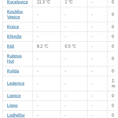
Kocelovice
11.3 °C
1 °C
-
0 
Kovářov,
-
-
-
0 
Vepice
Krsice
-
-
-
0 
Křemže
-
-
-
0 
Ktiš
8.2 °C
0.5 °C
-
0 
Kubova
-
-
-
0 
Huť
Kvilda
-
-
-
0 
2.2
Ledenice
-
-
-
m
Lipnice
-
-
-
0 
Lipno
-
-
-
0 
Lodhéřov
-
-
-
0 