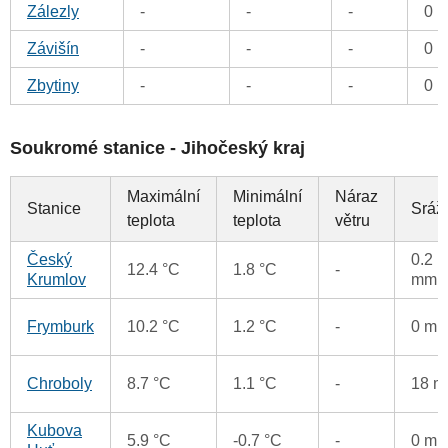
Zálezly
-
-
-
0 
Závišín
-
-
-
0 
Zbytiny
-
-
-
0 
Soukromé stanice - Jihočeský kraj
Maximální
Minimální
Náraz
Stanice
Sráž
teplota
teplota
větru
Český
0.2
12.4 °C
1.8 °C
-
Krumlov
mm
Frymburk
10.2 °C
1.2 °C
-
0 m
Chroboly
8.7 °C
1.1 °C
-
18 
Kubova
5.9 °C
-0.7 °C
-
0 m