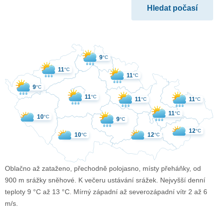
9
°C
11
°C
11
°C
9
°C
11
°C
11
11
°C
°C
11
°C
10
°C
9
°C
12
°C
10
12
°C
°C
Oblačno až zataženo, přechodně polojasno, místy přeháňky, od
900 m srážky sněhové. K večeru ustávání srážek. Nejvyšší denní
teploty 9 °C až 13 °C. Mírný západní až severozápadní vítr 2 až 6
m/s.