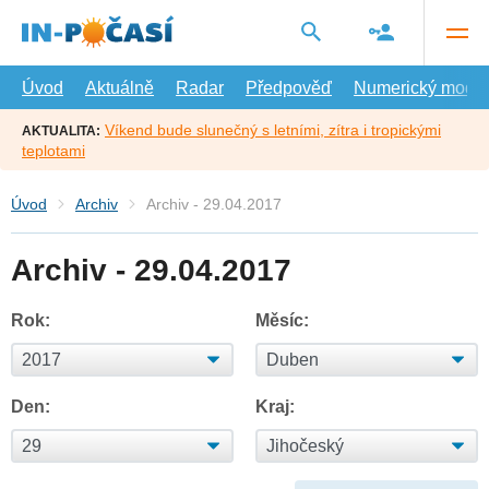
Přejít
na
hlavní
obsah
Úvod
Aktuálně
Radar
Předpověď
Numerický model
Víkend bude slunečný s letními, zítra i tropickými
AKTUALITA:
teplotami
Úvod
Archiv
Archiv - 29.04.2017
Archiv - 29.04.2017
Rok:
Měsíc:
Den:
Kraj: