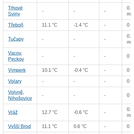
Trhové
0.1
-
-
-
Sviny
m
Třeboň
11.1 °C
-1.4 °C
-
0 
0.5
Tučapy
-
-
-
m
Vacov,
-
-
-
0 
Peckov
Vimperk
10.1 °C
-0.4 °C
-
0 
Volary
-
-
-
0 
Volyně,
-
-
-
0 
Nihošovice
0.6
Vráž
12.7 °C
-0.6 °C
-
m
Vyšší Brod
11.1 °C
0.6 °C
-
0 