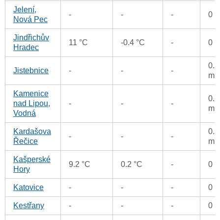
Jelení,
-
-
-
0 
Nová Pec
Jindřichův
11 °C
-0.4 °C
-
0 
Hradec
0.7
Jistebnice
-
-
-
m
Kamenice
0.1
nad Lipou,
-
-
-
m
Vodná
Kardašova
0.2
-
-
-
Řečice
m
Kašperské
9.2 °C
0.2 °C
-
0 
Hory
Katovice
-
-
-
0 
Kestřany
-
-
-
0 