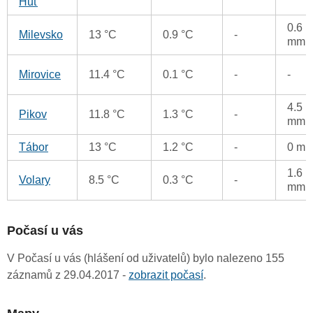
Huť
0.6
Milevsko
13 °C
0.9 °C
-
mm
Mirovice
11.4 °C
0.1 °C
-
-
4.5
Pikov
11.8 °C
1.3 °C
-
mm
Tábor
13 °C
1.2 °C
-
0 m
1.6
Volary
8.5 °C
0.3 °C
-
mm
Počasí u vás
V Počasí u vás (hlášení od uživatelů) bylo nalezeno 155
záznamů z 29.04.2017 -
zobrazit počasí
.