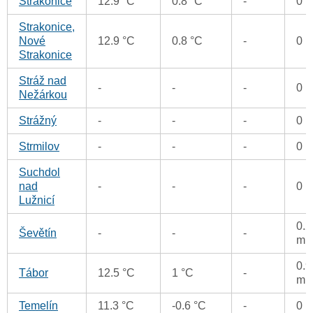
Strakonice
12.9 °C
0.8 °C
-
0 
Strakonice,
Nové
12.9 °C
0.8 °C
-
0 
Strakonice
Stráž nad
-
-
-
0 
Nežárkou
Strážný
-
-
-
0 
Strmilov
-
-
-
0 
Suchdol
nad
-
-
-
0 
Lužnicí
0.2
Ševětín
-
-
-
m
0.9
Tábor
12.5 °C
1 °C
-
m
Temelín
11.3 °C
-0.6 °C
-
0 