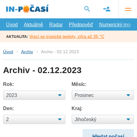
Přejít
na
hlavní
obsah
Úvod
Aktuálně
Radar
Předpověď
Numerický model
Vrací se tropické teploty, zítra až 35 °C
AKTUALITA:
Úvod
Archiv
Archiv - 02.12.2023
Archiv - 02.12.2023
Rok:
Měsíc:
Den:
Kraj: