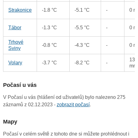
Strakonice
-1.8 °C
-5.1 °C
-
0 
Tábor
-1.3 °C
-5.5 °C
-
0 
Trhové
-0.8 °C
-4.3 °C
-
0 
Sviny
13.
Volary
-3.7 °C
-8.2 °C
-
mm
Počasí u vás
V Počasí u vás (hlášení od uživatelů) bylo nalezeno 275
záznamů z 02.12.2023 -
zobrazit počasí
.
Mapy
Počasí v celém světě z tohoto dne si můžete prohlédnout i