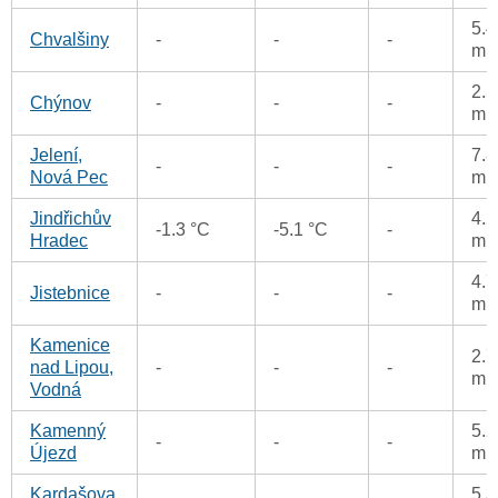
5.4
Chvalšiny
-
-
-
m
2.5
Chýnov
-
-
-
m
Jelení,
7.8
-
-
-
Nová Pec
m
Jindřichův
4.2
-1.3 °C
-5.1 °C
-
Hradec
m
4.7
Jistebnice
-
-
-
m
Kamenice
2.7
nad Lipou,
-
-
-
m
Vodná
Kamenný
5.2
-
-
-
Újezd
m
Kardašova
5.3