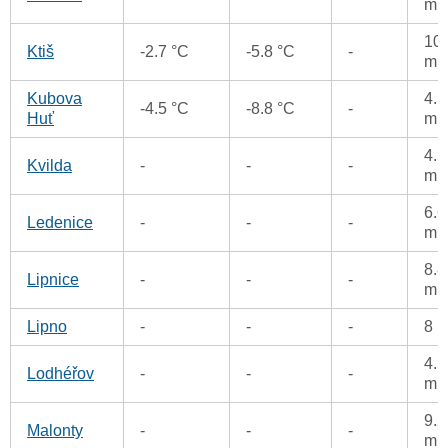
m
10.
Ktiš
-2.7 °C
-5.8 °C
-
m
Kubova
4.1
-4.5 °C
-8.8 °C
-
Huť
m
4.5
Kvilda
-
-
-
m
6.6
Ledenice
-
-
-
m
8.8
Lipnice
-
-
-
m
Lipno
-
-
-
8 
4.5
Lodhéřov
-
-
-
m
9.2
Malonty
-
-
-
m