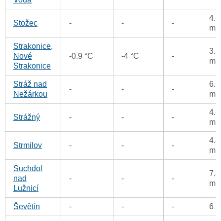
4.6
Stožec
-
-
-
m
Strakonice,
3.3
Nové
-0.9 °C
-4 °C
-
m
Strakonice
Stráž nad
6.3
-
-
-
Nežárkou
m
4.4
Strážný
-
-
-
m
4.4
Strmilov
-
-
-
m
Suchdol
7.4
nad
-
-
-
m
Lužnicí
Ševětín
-
-
-
6 