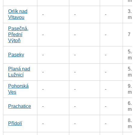
m
Orlík nad
3.9
-
-
-
Vltavou
m
Pasečná,
Přední
-
-
-
7 
Výtoň
5.4
Paseky
-
-
-
m
Planá nad
5.2
-
-
-
Lužnicí
m
Pohorská
9.1
-
-
-
Ves
m
6.1
Prachatice
-
-
-
m
8.3
Přídolí
-
-
-
m