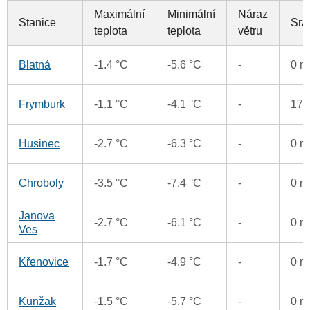
Maximální
Minimální
Náraz
Stanice
Srá
teplota
teplota
větru
Blatná
-1.4 °C
-5.6 °C
-
0 
Frymburk
-1.1 °C
-4.1 °C
-
17
Husinec
-2.7 °C
-6.3 °C
-
0 
Chroboly
-3.5 °C
-7.4 °C
-
0 
Janova
-2.7 °C
-6.1 °C
-
0 
Ves
Křenovice
-1.7 °C
-4.9 °C
-
0 
Kunžak
-1.5 °C
-5.7 °C
-
0 