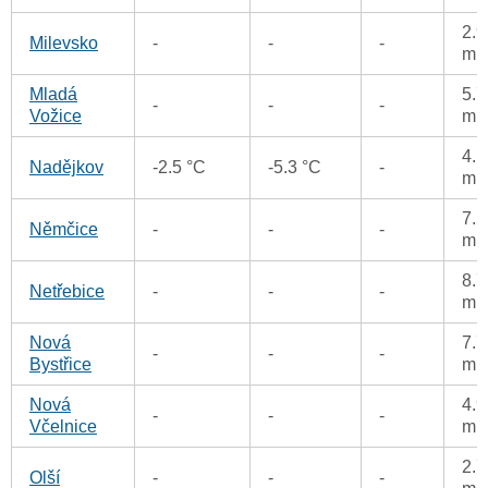
2.9
Milevsko
-
-
-
m
Mladá
5.7
-
-
-
Vožice
m
4.1
Nadějkov
-2.5 °C
-5.3 °C
-
m
7.5
Němčice
-
-
-
m
8.7
Netřebice
-
-
-
m
Nová
7.7
-
-
-
Bystřice
m
Nová
4.9
-
-
-
Včelnice
m
2.7
Olší
-
-
-