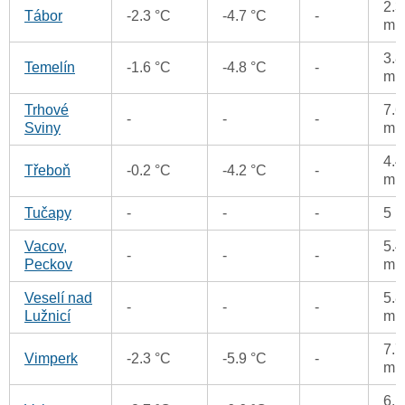
2.3
Tábor
-2.3 °C
-4.7 °C
-
m
3.8
Temelín
-1.6 °C
-4.8 °C
-
m
Trhové
7.6
-
-
-
Sviny
m
4.4
Třeboň
-0.2 °C
-4.2 °C
-
m
Tučapy
-
-
-
5 
Vacov,
5.4
-
-
-
Peckov
m
Veselí nad
5.8
-
-
-
Lužnicí
m
7.7
Vimperk
-2.3 °C
-5.9 °C
-
m
6.1