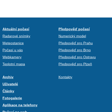
Aktuální počasí
Předpověď počasí
Radarové snímky
Numerický model
Meteostanice
Předpověď pro Prahu
Počasí u vás
Předpověď pro Brno
Webkamery
Předpověď pro Ostravu
Teplotní mapa
Předpověď pro Plzeň
Archiv
Kontakty
Uživatelé
Články
Fotogalerie
Aplikace na telefony
Počasí na web