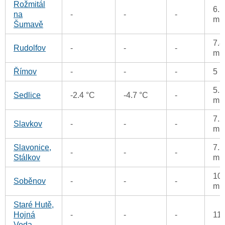
Rožmitál
6.2
na
-
-
-
m
Šumavě
7.8
Rudolfov
-
-
-
m
Římov
-
-
-
5 
5.5
Sedlice
-2.4 °C
-4.7 °C
-
m
7.2
Slavkov
-
-
-
m
Slavonice,
7.5
-
-
-
Stálkov
m
10.
Soběnov
-
-
-
m
Staré Hutě,
Hojná
-
-
-
11
Voda