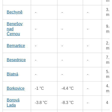
m
3.5
Bechyně
-
-
-
m
Benešov
9.4
nad
-
-
-
m
Černou
2.6
Bernartice
-
-
-
m
7.5
Besednice
-
-
-
m
5.6
Blatná
-
-
-
m
4.5
Borkovice
-1 °C
-4.4 °C
-
m
Borová
-3.8 °C
-8.3 °C
-
4 
Lada