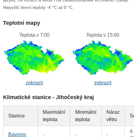
Nejvyšší denní teploty -4 °C až 0 °C.
Teplotní mapy
Teplota v 7:00
Teplota v 15:00
zobrazit
zobrazit
Klimatické stanice - Jihočeský kraj
Maximální
Minimální
Náraz
Stanice
Sr
teplota
teplota
větru
4.1
Bavorov
-
-
-