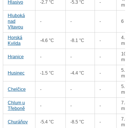
Hlasivo
-2.7 °C
-5.3 °C
-
m
Hluboká
nad
-
-
-
6 
Vltavou
Horská
4.3
-4.6 °C
-8.1 °C
-
Kvilda
m
10.
Hranice
-
-
-
m
5.2
Husinec
-1.5 °C
-4.4 °C
-
m
5.6
Chelčice
-
-
-
m
Chlum u
7.8
-
-
-
Třeboně
m
7.6
Churáňov
-5.4 °C
-8.5 °C
-
m