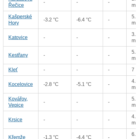
-
-
-
Řečice
m
Kašperské
5.5
-3.2 °C
-6.4 °C
-
Hory
m
3.5
Katovice
-
-
-
m
5.3
Kestřany
-
-
-
m
Kleť
-
-
-
7 
4.6
Kocelovice
-2.8 °C
-5.1 °C
-
m
Kovářov,
5.7
-
-
-
Vepice
m
4.2
Krsice
-
-
-
m
6.1
Křemže
-1.3 °C
-4.4 °C
-