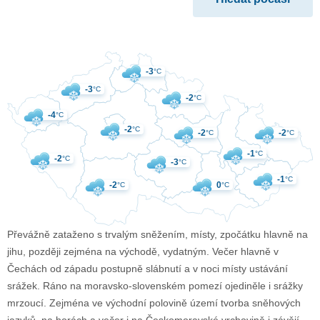
-3
°C
-3
°C
-2
°C
-4
°C
-2
°C
-2
-2
°C
°C
-1
°C
-2
°C
-3
°C
-1
°C
-2
0
°C
°C
Převážně zataženo s trvalým sněžením, místy, zpočátku hlavně na
jihu, později zejména na východě, vydatným. Večer hlavně v
Čechách od západu postupně slábnutí a v noci místy ustávání
srážek. Ráno na moravsko-slovenském pomezí ojediněle i srážky
mrzoucí. Zejména ve východní polovině území tvorba sněhových
jazyků, na horách a večer i na Českomoravské vrchovině i závějí.