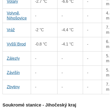
Volary
-2.7 °C
-6.6 °C
-
m
Volyně,
4.4
-
-
-
Nihošovice
m
7.1
Vráž
-2 °C
-4.4 °C
-
m
6.5
Vyšší Brod
-0.8 °C
-4.1 °C
-
m
5.7
Zálezly
-
-
-
m
5.3
Závišín
-
-
-
m
7.8
Zbytiny
-
-
-
m
Soukromé stanice - Jihočeský kraj