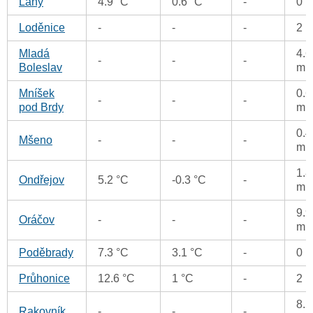
Lány
4.9 °C
0.6 °C
-
0 
Loděnice
-
-
-
2 
Mladá
4.6
-
-
-
Boleslav
m
Mníšek
0.6
-
-
-
pod Brdy
m
0.4
Mšeno
-
-
-
m
1.8
Ondřejov
5.2 °C
-0.3 °C
-
m
9.9
Oráčov
-
-
-
m
Poděbrady
7.3 °C
3.1 °C
-
0 
Průhonice
12.6 °C
1 °C
-
2 
8.1
Rakovník
-
-
-