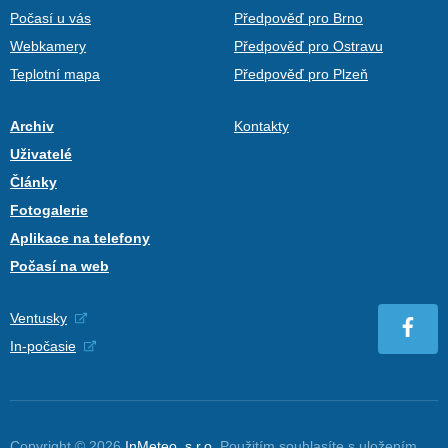
Počasí u vás
Předpověď pro Brno
Webkamery
Předpověď pro Ostravu
Teplotní mapa
Předpověď pro Plzeň
Archiv
Kontakty
Uživatelé
Články
Fotogalerie
Aplikace na telefony
Počasí na web
Ventusky
In-počasie
Copyright © 2026
InMeteo, s.r.o.
Použitím souhlasíte s uložením