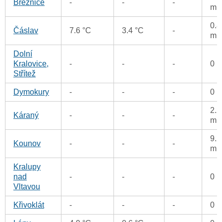
Březnice
-
-
-
m
0.8
Čáslav
7.6 °C
3.4 °C
-
m
Dolní
Kralovice,
-
-
-
0 
Střítež
Dymokury
-
-
-
0 
2.2
Káraný
-
-
-
m
9.2
Kounov
-
-
-
m
Kralupy
nad
-
-
-
0 
Vltavou
Křivoklát
-
-
-
0 