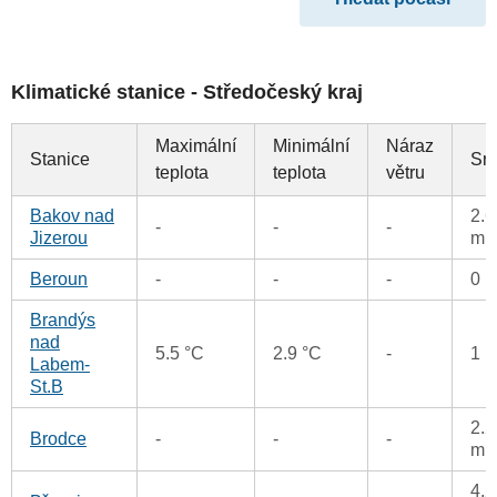
Klimatické stanice - Středočeský kraj
Maximální
Minimální
Náraz
Stanice
Sr
teplota
teplota
větru
Bakov nad
2.6
-
-
-
Jizerou
m
Beroun
-
-
-
0 
Brandýs
nad
5.5 °C
2.9 °C
-
1 
Labem-
St.B
2.2
Brodce
-
-
-
m
4.2