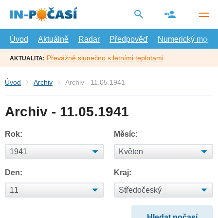
Přejít
na
hlavní
obsah
Úvod
Aktuálně
Radar
Předpověď
Numerický model
Převážně slunečno s letními teplotami
AKTUALITA:
Úvod
Archiv
Archiv - 11.05.1941
Archiv - 11.05.1941
Rok:
Měsíc:
Den:
Kraj: