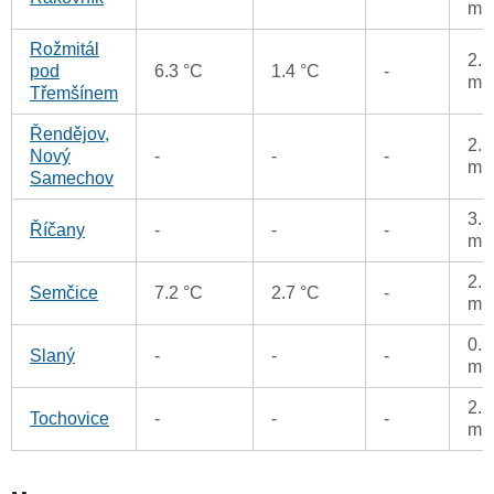
m
Rožmitál
2.2
pod
6.3 °C
1.4 °C
-
m
Třemšínem
Řendějov,
2.7
Nový
-
-
-
m
Samechov
3.8
Říčany
-
-
-
m
2.1
Semčice
7.2 °C
2.7 °C
-
m
0.1
Slaný
-
-
-
m
2.2
Tochovice
-
-
-
m