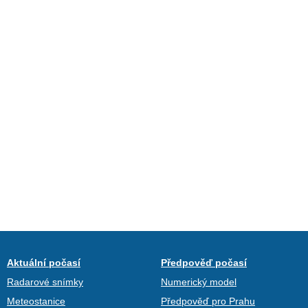
Aktuální počasí
Předpověď počasí
Radarové snímky
Numerický model
Meteostanice
Předpověď pro Prahu