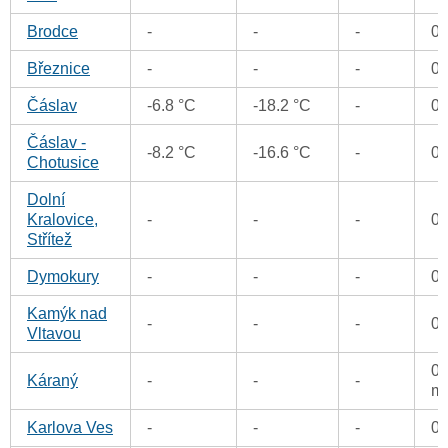
Brodce
-
-
-
0
Březnice
-
-
-
0
Čáslav
-6.8 °C
-18.2 °C
-
0
Čáslav -
-8.2 °C
-16.6 °C
-
0
Chotusice
Dolní
Kralovice,
-
-
-
0
Střítež
Dymokury
-
-
-
0
Kamýk nad
-
-
-
0
Vltavou
0.
Káraný
-
-
-
m
Karlova Ves
-
-
-
0