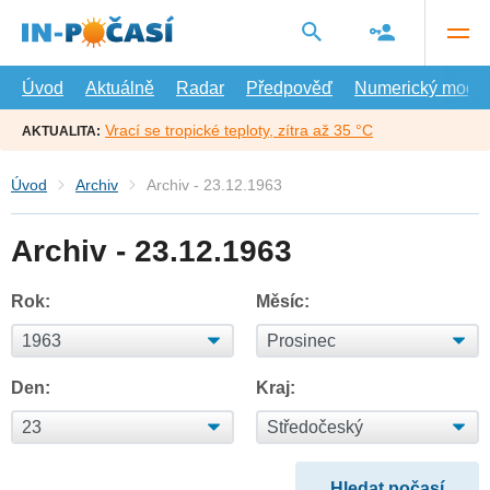
Přejít
na
hlavní
obsah
Úvod
Aktuálně
Radar
Předpověď
Numerický model
Vrací se tropické teploty, zítra až 35 °C
AKTUALITA:
Úvod
Archiv
Archiv - 23.12.1963
Archiv - 23.12.1963
Rok:
Měsíc:
Den:
Kraj: