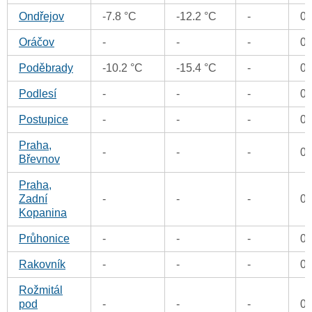
Ondřejov
-7.8 °C
-12.2 °C
-
0
Oráčov
-
-
-
0
Poděbrady
-10.2 °C
-15.4 °C
-
0
Podlesí
-
-
-
0
Postupice
-
-
-
0
Praha,
-
-
-
0
Břevnov
Praha,
Zadní
-
-
-
0
Kopanina
Průhonice
-
-
-
0
Rakovník
-
-
-
0
Rožmitál
pod
-
-
-
0