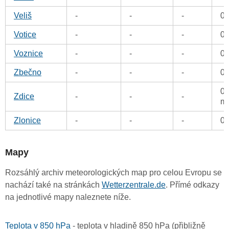
Veliš
-
-
-
0
Votice
-
-
-
0
Voznice
-
-
-
0
Zbečno
-
-
-
0
0.
Zdice
-
-
-
m
Zlonice
-
-
-
0
Mapy
Rozsáhlý archiv meteorologických map pro celou Evropu se
nachází také na stránkách
Wetterzentrale.de
. Přímé odkazy
na jednotlivé mapy naleznete níže.
Teplota v 850 hPa
- teplota v hladině 850 hPa (přibližně