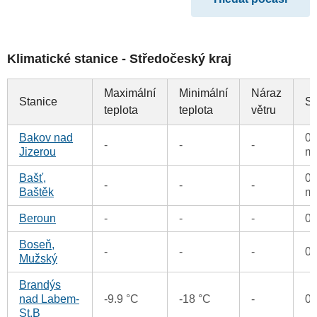
Klimatické stanice - Středočeský kraj
Maximální
Minimální
Náraz
Stanice
Sr
teplota
teplota
větru
Bakov nad
0.
-
-
-
Jizerou
m
Bašť,
0.
-
-
-
Baštěk
m
Beroun
-
-
-
0
Boseň,
-
-
-
0
Mužský
Brandýs
nad Labem-
-9.9 °C
-18 °C
-
0
St.B