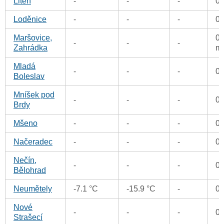
Liteň
-
-
-
0
Loděnice
-
-
-
0
Maršovice,
0.
-
-
-
Zahrádka
m
Mladá
-
-
-
0
Boleslav
Mníšek pod
-
-
-
0
Brdy
Mšeno
-
-
-
0
Načeradec
-
-
-
0
Nečín,
-
-
-
0
Bělohrad
Neumětely
-7.1 °C
-15.9 °C
-
0
Nové
-
-
-
0
Strašecí