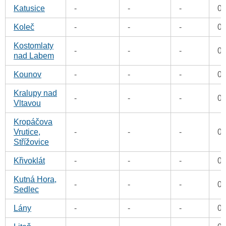
Katusice
-
-
-
0
Koleč
-
-
-
0
Kostomlaty
-
-
-
0
nad Labem
Kounov
-
-
-
0
Kralupy nad
-
-
-
0
Vltavou
Kropáčova
Vrutice,
-
-
-
0
Střížovice
Křivoklát
-
-
-
0
Kutná Hora,
-
-
-
0
Sedlec
Lány
-
-
-
0