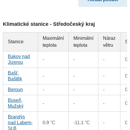
Klimatické stanice - Středočeský kraj
Maximální
Minimální
Náraz
Stanice
Sr
teplota
teplota
větru
Bakov nad
-
-
-
0
Jizerou
Bašť,
-
-
-
0
Baštěk
Beroun
-
-
-
0
Boseň,
-
-
-
0
Mužský
Brandýs
nad Labem-
0.9 °C
-11.1 °C
-
0
St.B