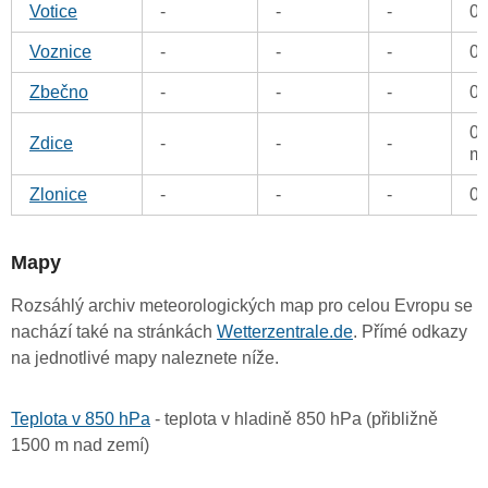
Votice
-
-
-
0
Voznice
-
-
-
0
Zbečno
-
-
-
0
0.
Zdice
-
-
-
m
Zlonice
-
-
-
0
Mapy
Rozsáhlý archiv meteorologických map pro celou Evropu se
nachází také na stránkách
Wetterzentrale.de
. Přímé odkazy
na jednotlivé mapy naleznete níže.
Teplota v 850 hPa
- teplota v hladině 850 hPa (přibližně
1500 m nad zemí)