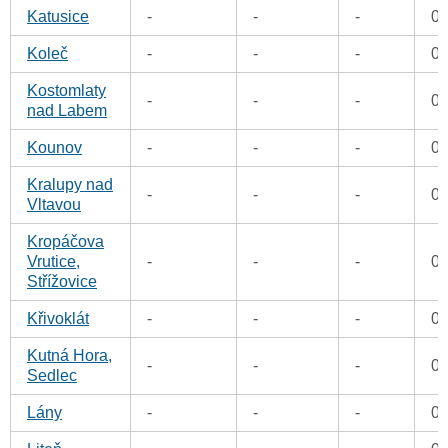
Katusice
-
-
-
0
Koleč
-
-
-
0
Kostomlaty
-
-
-
0
nad Labem
Kounov
-
-
-
0
Kralupy nad
-
-
-
0
Vltavou
Kropáčova
Vrutice,
-
-
-
0
Střížovice
Křivoklát
-
-
-
0
Kutná Hora,
-
-
-
0
Sedlec
Lány
-
-
-
0