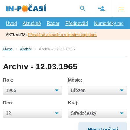
Přejít
na
hlavní
obsah
Úvod
Aktuálně
Radar
Předpověď
Numerický model
Převážně slunečno s letními teplotami
AKTUALITA:
Úvod
Archiv
Archiv - 12.03.1965
Archiv - 12.03.1965
Rok:
Měsíc:
Den:
Kraj: