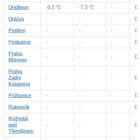
Ondřejov
-0.2 °C
-7.3 °C
-
0
Oráčov
-
-
-
0
Podlesí
-
-
-
0
Postupice
-
-
-
0
Praha,
-
-
-
0
Břevnov
Praha,
Zadní
-
-
-
0
Kopanina
Průhonice
-
-
-
0
Rakovník
-
-
-
0
Rožmitál
pod
-
-
-
0
Třemšínem