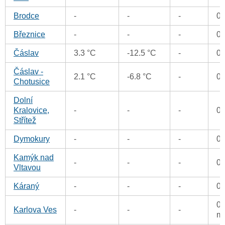
Brodce
-
-
-
0
Březnice
-
-
-
0
Čáslav
3.3 °C
-12.5 °C
-
0
Čáslav -
2.1 °C
-6.8 °C
-
0
Chotusice
Dolní
Kralovice,
-
-
-
0
Střítež
Dymokury
-
-
-
0
Kamýk nad
-
-
-
0
Vltavou
Káraný
-
-
-
0
0.
Karlova Ves
-
-
-
m