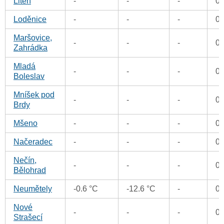
Liteň
-
-
-
0
Loděnice
-
-
-
0
Maršovice,
-
-
-
0
Zahrádka
Mladá
-
-
-
0
Boleslav
Mníšek pod
-
-
-
0
Brdy
Mšeno
-
-
-
0
Načeradec
-
-
-
0
Nečín,
-
-
-
0
Bělohrad
Neumětely
-0.6 °C
-12.6 °C
-
0
Nové
-
-
-
0
Strašecí