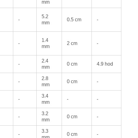
mm
5.2
-
0.5 cm
-
mm
1.4
-
2 cm
-
mm
2.4
C
-
0 cm
4.9 hod
mm
2.8
-
0 cm
-
mm
3.4
-
-
-
mm
3.2
-
0 cm
-
mm
3.3
-
0 cm
-
mm