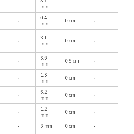
3.7
-
-
-
mm
0.4
-
0 cm
-
mm
3.1
-
0 cm
-
mm
3.6
-
0.5 cm
-
mm
1.3
-
0 cm
-
mm
6.2
-
0 cm
-
mm
1.2
-
0 cm
-
mm
-
3 mm
0 cm
-