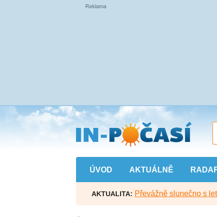
Přejít
na
hlavní
obsah
ÚVOD
AKTUÁLNĚ
RADA
Převážně slunečno s let
AKTUALITA: