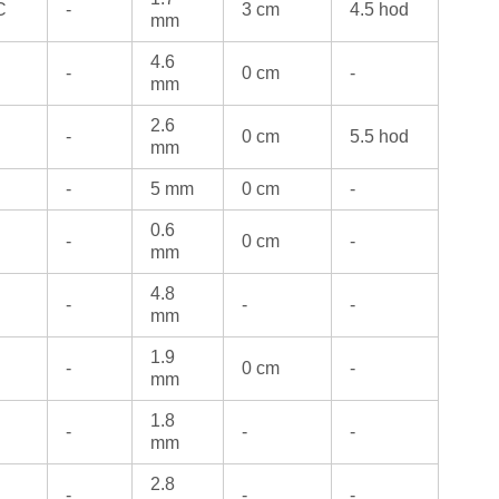
C
-
3 cm
4.5 hod
mm
4.6
-
0 cm
-
mm
2.6
C
-
0 cm
5.5 hod
mm
-
5 mm
0 cm
-
0.6
-
0 cm
-
mm
4.8
-
-
-
mm
1.9
-
0 cm
-
mm
1.8
-
-
-
mm
2.8
-
-
-