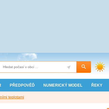
R
PŘEDPOVĚĎ
NUMERICKÝ
MODEL
ŘEKY
ními teplotami