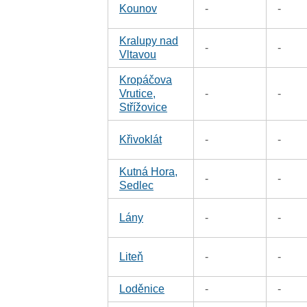
Kounov
-
-
Kralupy nad
-
-
Vltavou
Kropáčova
Vrutice,
-
-
Střížovice
Křivoklát
-
-
Kutná Hora,
-
-
Sedlec
Lány
-
-
Liteň
-
-
Loděnice
-
-