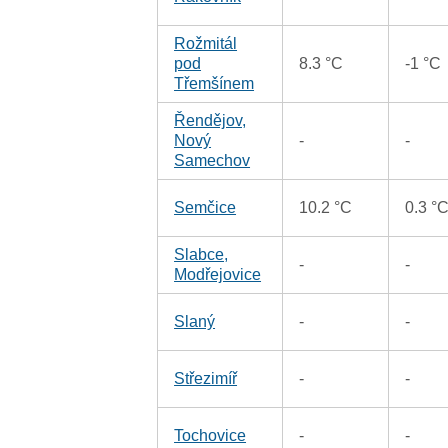
Rožmitál
pod
8.3 °C
-1 °C
Třemšínem
Řendějov,
Nový
-
-
Samechov
Semčice
10.2 °C
0.3 °
Slabce,
-
-
Modřejovice
Slaný
-
-
Střezimíř
-
-
Tochovice
-
-