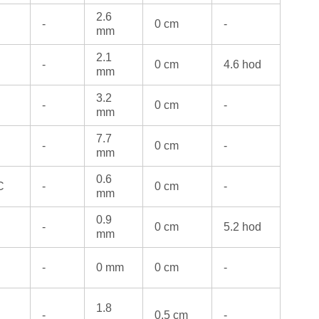
2.6
-
0 cm
-
mm
2.1
-
0 cm
4.6 hod
mm
3.2
-
0 cm
-
mm
7.7
-
0 cm
-
mm
0.6
C
-
0 cm
-
mm
0.9
C
-
0 cm
5.2 hod
mm
-
0 mm
0 cm
-
1.8
-
0.5 cm
-