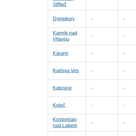
Střítež
Dymokury
-
-
Kamýk nad
-
-
Vltavou
Káraný
-
-
Karlova Ves
-
-
Katusice
-
-
Koleč
-
-
Kostomlaty
-
-
nad Labem