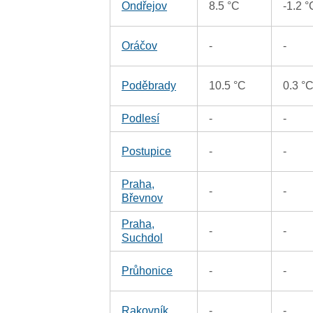
Ondřejov
8.5 °C
-1.2 °
Oráčov
-
-
Poděbrady
10.5 °C
0.3 °
Podlesí
-
-
Postupice
-
-
Praha,
-
-
Břevnov
Praha,
-
-
Suchdol
Průhonice
-
-
Rakovník
-
-