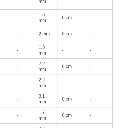
mm
1.6
-
0 cm
-
mm
-
2 mm
0 cm
-
1.3
-
-
-
mm
2.2
-
0 cm
-
mm
2.2
-
-
-
mm
3.1
-
0 cm
-
mm
1.7
-
0 cm
-
mm