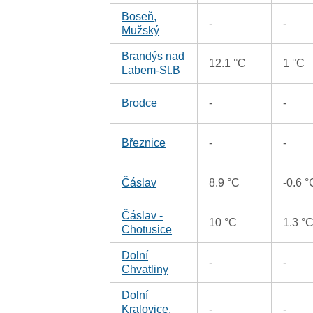
Boseň,
-
-
Mužský
Brandýs nad
12.1 °C
1 °C
Labem-St.B
Brodce
-
-
Březnice
-
-
Čáslav
8.9 °C
-0.6 °
Čáslav -
10 °C
1.3 °
Chotusice
Dolní
-
-
Chvatliny
Dolní
Kralovice,
-
-