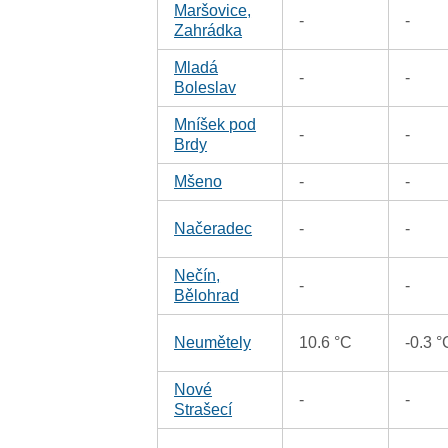
Maršovice,
-
-
Zahrádka
Mladá
-
-
Boleslav
Mníšek pod
-
-
Brdy
Mšeno
-
-
Načeradec
-
-
Nečín,
-
-
Bělohrad
Neumětely
10.6 °C
-0.3 °
Nové
-
-
Strašecí