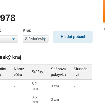
1978
:
Kraj:
eský kraj
ální
Náraz
Sněhová
Sluneční
Srážky
a
větru
pokrývka
svit
3.2
-
0 cm
-
mm
3.6
-
0 cm
-
mm