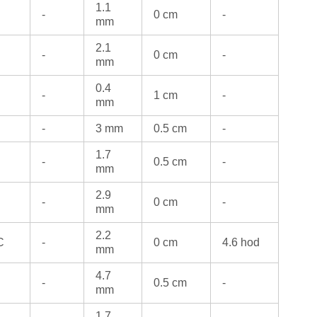
1.1
-
0 cm
-
mm
2.1
-
0 cm
-
mm
0.4
-
1 cm
-
mm
-
3 mm
0.5 cm
-
1.7
-
0.5 cm
-
mm
2.9
-
0 cm
-
mm
2.2
C
-
0 cm
4.6 hod
mm
4.7
-
0.5 cm
-
mm
1.7