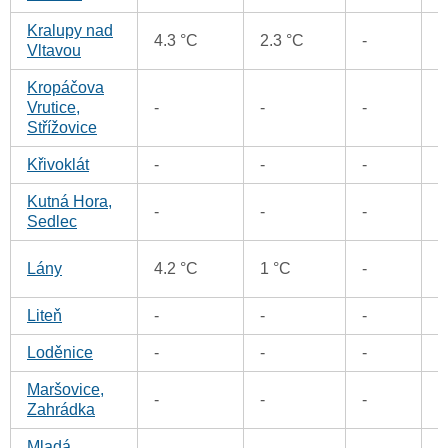
Kralupy nad
0
4.3 °C
2.3 °C
-
Vltavou
Kropáčova
3
Vrutice,
-
-
-
Střížovice
Křivoklát
-
-
-
0
Kutná Hora,
0
-
-
-
Sedlec
0
Lány
4.2 °C
1 °C
-
Liteň
-
-
-
0
Loděnice
-
-
-
0
Maršovice,
0
-
-
-
Zahrádka
Mladá
3