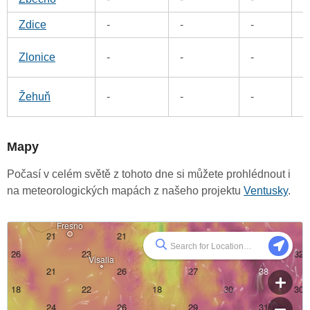
Zdice
-
-
-
0
0
Zlonice
-
-
-
3
Žehuň
-
-
-
Mapy
Počasí v celém světě z tohoto dne si můžete prohlédnout i
na meteorologických mapách z našeho projektu
Ventusky
.