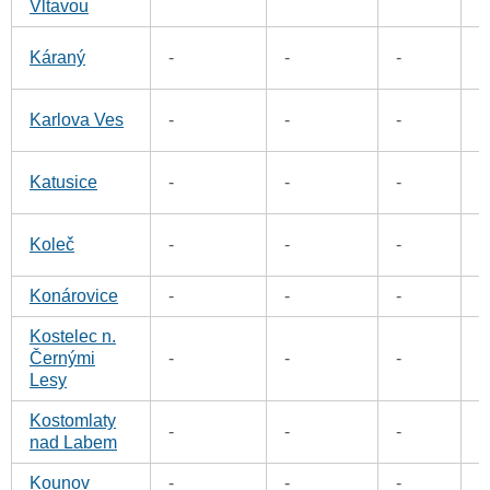
Vltavou
1
Káraný
-
-
-
0
Karlova Ves
-
-
-
3
Katusice
-
-
-
0
Koleč
-
-
-
Konárovice
-
-
-
0
Kostelec n.
0
Černými
-
-
-
Lesy
Kostomlaty
1
-
-
-
nad Labem
Kounov
-
-
-
0