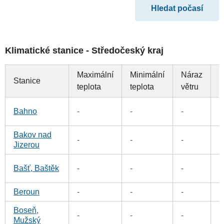
Klimatické stanice - Středočeský kraj
Maximální
Minimální
Náraz
Stanice
S
teplota
teplota
větru
5
Bahno
-
-
-
Bakov nad
2
-
-
-
Jizerou
0
Bašť, Baštěk
-
-
-
Beroun
-
-
-
0
Boseň,
3
-
-
-
Mužský