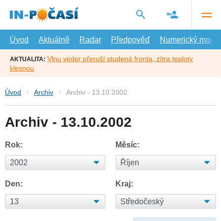
Přejít
na
hlavní
obsah
Úvod
Aktuálně
Radar
Předpověď
Numerický model
Vlnu veder přeruší studená fronta, zítra teploty
AKTUALITA:
klesnou
Úvod
Archiv
Archiv - 13.10.2002
Archiv - 13.10.2002
Rok:
Měsíc:
Den:
Kraj: