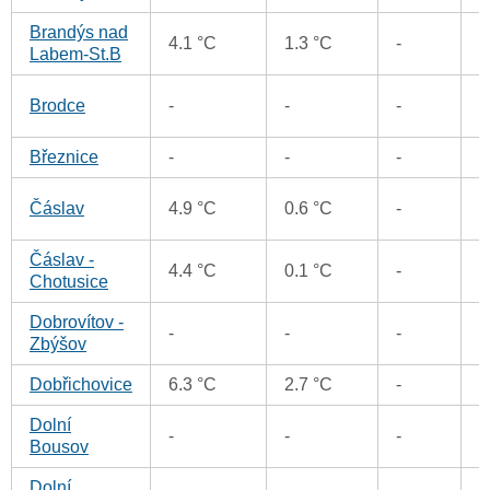
Brandýs nad
0
4.1 °C
1.3 °C
-
Labem-St.B
0
Brodce
-
-
-
Březnice
-
-
-
0
9
Čáslav
4.9 °C
0.6 °C
-
Čáslav -
1
4.4 °C
0.1 °C
-
Chotusice
Dobrovítov -
0
-
-
-
Zbýšov
Dobřichovice
6.3 °C
2.7 °C
-
0
Dolní
1
-
-
-
Bousov
Dolní
0