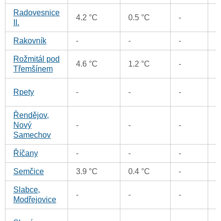
Radovesnice
2
4.2 °C
0.5 °C
-
II.
Rakovník
-
-
-
0
Rožmitál pod
0
4.6 °C
1.2 °C
-
Třemšínem
0
Rpety
-
-
-
Řendějov,
2
Nový
-
-
-
Samechov
Říčany
-
-
-
0
Semčice
3.9 °C
0.4 °C
-
3
Slabce,
-
-
-
0
Modřejovice
0