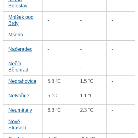
-
-
-
Boleslav
Mníšek pod
-
-
-
0
Brdy
Mšeno
-
-
-
2
0
Načeradec
-
-
-
Nečín,
0
-
-
-
Bělohrad
Nedrahovice
5.8 °C
1.5 °C
-
0
0
Netvořice
5 °C
1.1 °C
-
Neumětely
6.3 °C
2.3 °C
-
0
Nové
0
-
-
-
Strašecí