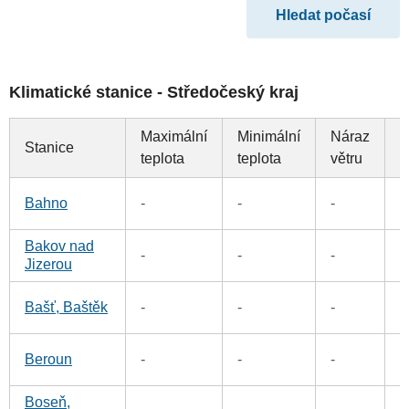
Klimatické stanice - Středočeský kraj
Maximální
Minimální
Náraz
Stanice
S
teplota
teplota
větru
5
Bahno
-
-
-
Bakov nad
8
-
-
-
Jizerou
1
Bašť, Baštěk
-
-
-
1
Beroun
-
-
-
Boseň,
1