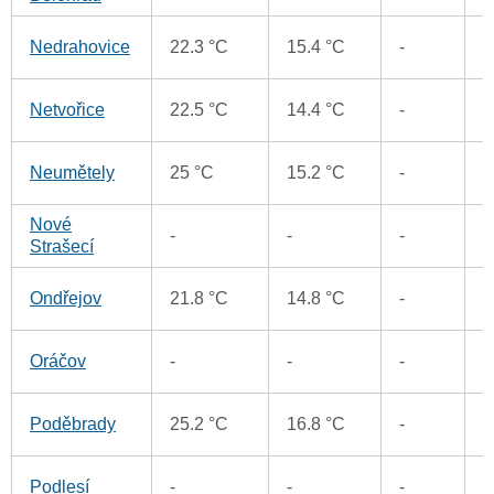
4
Nedrahovice
22.3 °C
15.4 °C
-
3
Netvořice
22.5 °C
14.4 °C
-
2
Neumětely
25 °C
15.2 °C
-
Nové
1
-
-
-
Strašecí
3
Ondřejov
21.8 °C
14.8 °C
-
2
Oráčov
-
-
-
2
Poděbrady
25.2 °C
16.8 °C
-
2
Podlesí
-
-
-