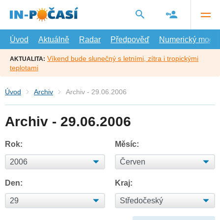
Přejít
na
hlavní
obsah
Úvod
Aktuálně
Radar
Předpověď
Numerický model
Víkend bude slunečný s letními, zítra i tropickými
AKTUALITA:
teplotami
Úvod
Archiv
Archiv - 29.06.2006
Archiv - 29.06.2006
Rok:
Měsíc:
Den:
Kraj: