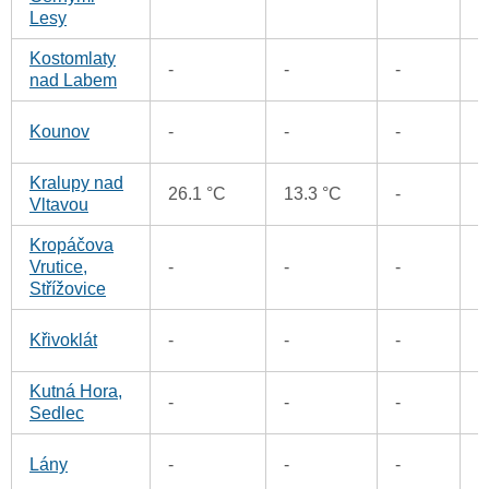
Lesy
Kostomlaty
-
-
-
3
nad Labem
7
Kounov
-
-
-
Kralupy nad
26.1 °C
13.3 °C
-
1
Vltavou
Kropáčova
1
Vrutice,
-
-
-
Střížovice
1
Křivoklát
-
-
-
Kutná Hora,
3
-
-
-
Sedlec
1
Lány
-
-
-