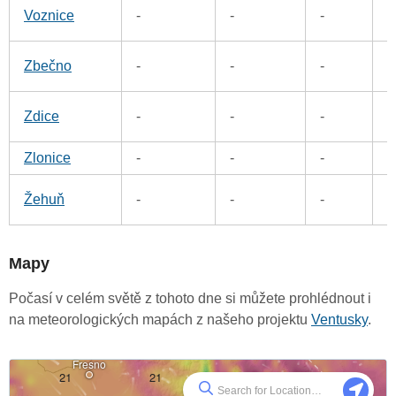
1
Voznice
-
-
-
1
Zbečno
-
-
-
1
Zdice
-
-
-
Zlonice
-
-
-
6
2
Žehuň
-
-
-
Mapy
Počasí v celém světě z tohoto dne si můžete prohlédnout i
na meteorologických mapách z našeho projektu
Ventusky
.