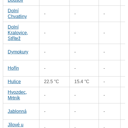
Bousov
Dolní
-
-
-
4
Chvatliny
Dolní
6
Kralovice,
-
-
-
Střítež
2
Dymokury
-
-
-
1
Hořín
-
-
-
Hulice
22.5 °C
15.4 °C
-
5
Hvozdec,
2
-
-
-
Mrtník
2
Jablonná
-
-
-
Jílové u
1
-
-
-