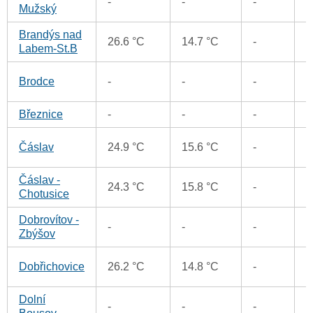
-
-
-
Mužský
Brandýs nad
2
26.6 °C
14.7 °C
-
Labem-St.B
5
Brodce
-
-
-
Březnice
-
-
-
2
3
Čáslav
24.9 °C
15.6 °C
-
Čáslav -
3
24.3 °C
15.8 °C
-
Chotusice
Dobrovítov -
3
-
-
-
Zbýšov
1
Dobřichovice
26.2 °C
14.8 °C
-
Dolní
-
-
-
1