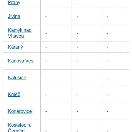
Prahy
9
Jivina
-
-
-
Kamýk nad
2
-
-
-
Vltavou
Káraný
-
-
-
2
1
Karlova Ves
-
-
-
2
Katusice
-
-
-
1
Koleč
-
-
-
4
Konárovice
-
-
-
Kostelec n.
Černými
-
-
-
5