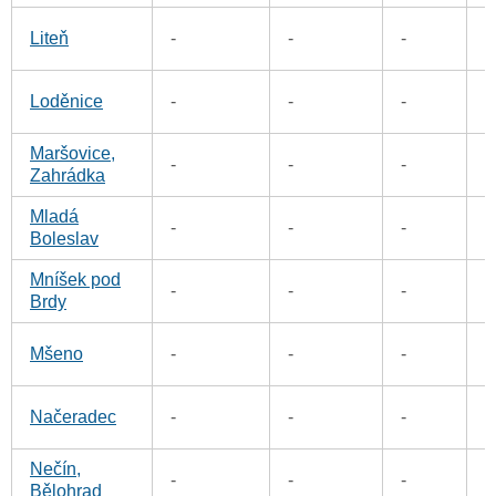
1
Liteň
-
-
-
1
Loděnice
-
-
-
Maršovice,
5
-
-
-
Zahrádka
Mladá
3
-
-
-
Boleslav
Mníšek pod
1
-
-
-
Brdy
4
Mšeno
-
-
-
6
Načeradec
-
-
-
Nečín,
2
-
-
-
Bělohrad