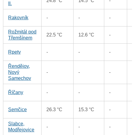
24.8 °C
14.5 °C
-
2
II.
1
Rakovník
-
-
-
Rožmitál pod
1
22.5 °C
12.6 °C
-
Třemšínem
1
Rpety
-
-
-
Řendějov,
5
Nový
-
-
-
Samechov
3
Říčany
-
-
-
1
Semčice
26.3 °C
15.3 °C
-
Slabce,
-
-
-
2
Modřejovice