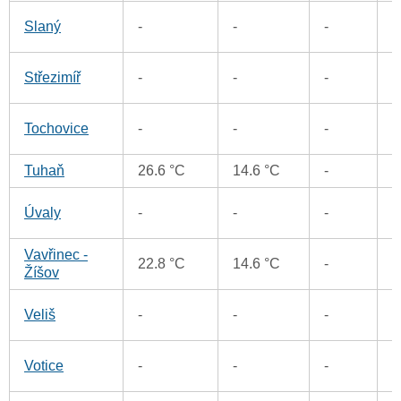
1
Slaný
-
-
-
5
Střezimíř
-
-
-
1
Tochovice
-
-
-
Tuhaň
26.6 °C
14.6 °C
-
1
3
Úvaly
-
-
-
Vavřinec -
5
22.8 °C
14.6 °C
-
Žíšov
8
Veliš
-
-
-
6
Votice
-
-
-