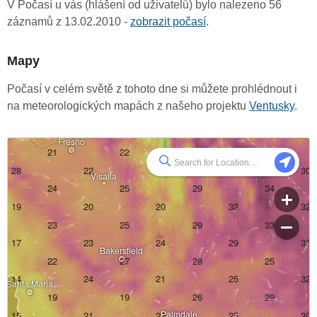
V Počasí u vás (hlášení od uživatelů) bylo nalezeno 56
záznamů z 13.02.2010 -
zobrazit počasí
.
Mapy
Počasí v celém světě z tohoto dne si můžete prohlédnout i
na meteorologických mapách z našeho projektu
Ventusky
.