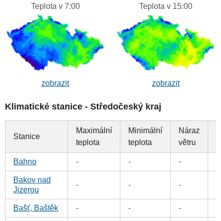
Teplota v 7:00
Teplota v 15:00
zobrazit
zobrazit
Klimatické stanice - Středočeský kraj
Maximální
Minimální
Náraz
Stanice
S
teplota
teplota
větru
Bahno
-
-
-
0
Bakov nad
0
-
-
-
Jizerou
Bašť, Baštěk
-
-
-
0