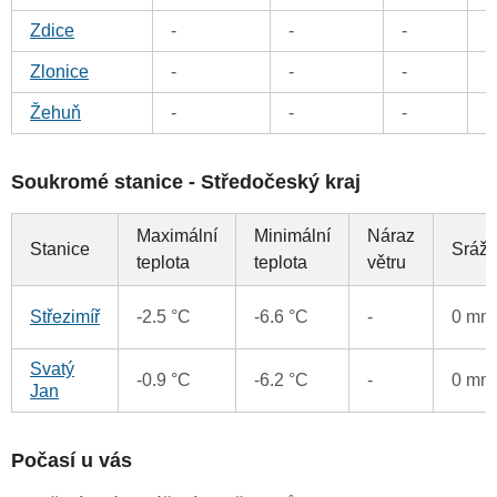
Zdice
-
-
-
0
Zlonice
-
-
-
0
Žehuň
-
-
-
0
Soukromé stanice - Středočeský kraj
Maximální
Minimální
Náraz
Stanice
Srážk
teplota
teplota
větru
Střezimíř
-2.5 °C
-6.6 °C
-
0 mm
Svatý
-0.9 °C
-6.2 °C
-
0 mm
Jan
Počasí u vás