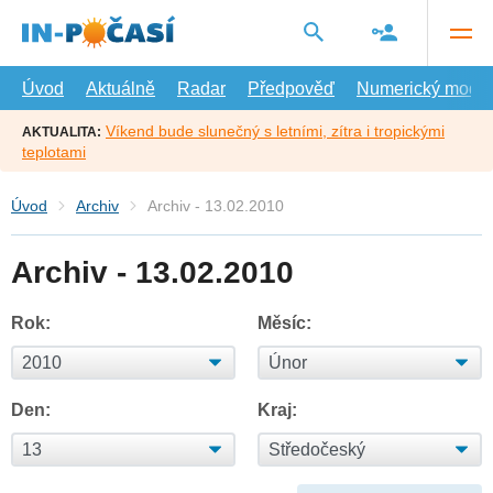
Přejít
na
hlavní
obsah
Úvod
Aktuálně
Radar
Předpověď
Numerický model
Víkend bude slunečný s letními, zítra i tropickými
AKTUALITA:
teplotami
Úvod
Archiv
Archiv - 13.02.2010
Archiv - 13.02.2010
Rok:
Měsíc:
Den:
Kraj: