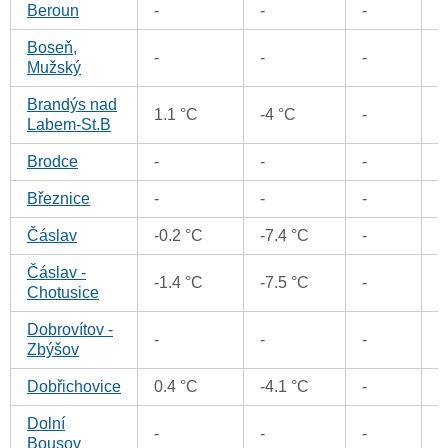
Beroun
-
-
-
0
Boseň,
-
-
-
0
Mužský
Brandýs nad
0
1.1 °C
-4 °C
-
Labem-St.B
Brodce
-
-
-
0
Březnice
-
-
-
0
Čáslav
-0.2 °C
-7.4 °C
-
0
Čáslav -
0
-1.4 °C
-7.5 °C
-
Chotusice
Dobrovítov -
-
-
-
0
Zbýšov
Dobřichovice
0.4 °C
-4.1 °C
-
0
Dolní
-
-
-
0
Bousov