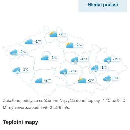
-2
°C
-1
°C
-2
°C
-2
°C
-2
°C
-1
-2
°C
°C
-1
°C
-1
°C
-2
°C
0
°C
-2
-1
°C
°C
Zataženo, místy se sněžením. Nejvyšší denní teploty -4 °C až 0 °C.
Mírný severozápadní vítr 2 až 6 m/s.
Teplotní mapy