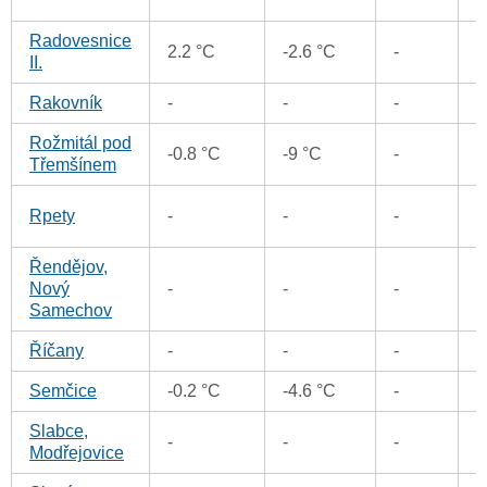
Radovesnice
2.2 °C
-2.6 °C
-
0
II.
Rakovník
-
-
-
0
Rožmitál pod
0
-0.8 °C
-9 °C
-
Třemšínem
0
Rpety
-
-
-
Řendějov,
Nový
-
-
-
0
Samechov
Říčany
-
-
-
0
Semčice
-0.2 °C
-4.6 °C
-
0
Slabce,
-
-
-
0
Modřejovice