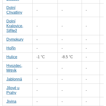
Dolní
-
-
-
0
Chvatliny
Dolní
Kralovice,
-
-
-
0
Střítež
Dymokury
-
-
-
0
Hořín
-
-
-
0
Hulice
-1 °C
-8.5 °C
-
0
Hvozdec,
-
-
-
0
Mrtník
Jablonná
-
-
-
0
Jílové u
-
-
-
0
Prahy
Jivina
-
-
-
0