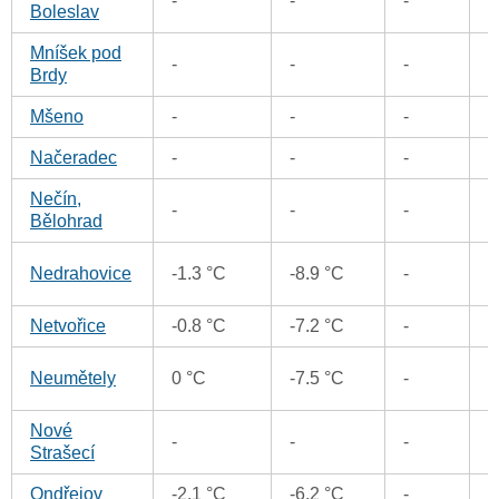
-
-
-
0
Boleslav
Mníšek pod
-
-
-
0
Brdy
Mšeno
-
-
-
0
Načeradec
-
-
-
0
Nečín,
-
-
-
0
Bělohrad
0
Nedrahovice
-1.3 °C
-8.9 °C
-
Netvořice
-0.8 °C
-7.2 °C
-
0
0
Neumětely
0 °C
-7.5 °C
-
Nové
0
-
-
-
Strašecí
Ondřejov
-2.1 °C
-6.2 °C
-
0