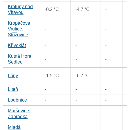
Kralupy nad
0
-0.2 °C
-4.7 °C
-
Vltavou
Kropáčova
Vrutice,
-
-
-
0
Střížovice
Křivoklát
-
-
-
0
Kutná Hora,
-
-
-
0
Sedlec
0
Lány
-1.5 °C
-6.7 °C
-
Liteň
-
-
-
0
Loděnice
-
-
-
0
Maršovice,
-
-
-
0
Zahrádka
Mladá