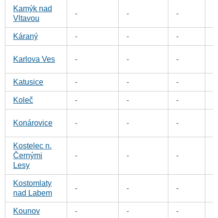
Kamýk nad
0
-
-
-
Vltavou
Káraný
-
-
-
0
0
Karlova Ves
-
-
-
Katusice
-
-
-
0
Koleč
-
-
-
0
0
Konárovice
-
-
-
Kostelec n.
Černými
-
-
-
0
Lesy
Kostomlaty
-
-
-
0
nad Labem
Kounov
-
-
-
0