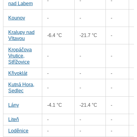
-
-
-
0
nad Labem
0
Kounov
-
-
-
Kralupy nad
0
-6.4 °C
-21.7 °C
-
Vltavou
Kropáčova
0
Vrutice,
-
-
-
Střížovice
Křivoklát
-
-
-
0
Kutná Hora,
-
-
-
0
Sedlec
0
Lány
-4.1 °C
-21.4 °C
-
Liteň
-
-
-
0
Loděnice
-
-
-
0