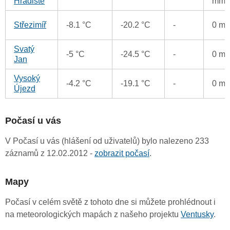
Hradiště
mm
Střezimíř
-8.1 °C
-20.2 °C
-
0 m
Svatý
-5 °C
-24.5 °C
-
0 m
Jan
Vysoký
-4.2 °C
-19.1 °C
-
0 m
Újezd
Počasí u vás
V Počasí u vás (hlášení od uživatelů) bylo nalezeno 233
záznamů z 12.02.2012 -
zobrazit počasí
.
Mapy
Počasí v celém světě z tohoto dne si můžete prohlédnout i
na meteorologických mapách z našeho projektu
Ventusky
.