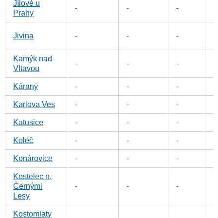
Jílové u
0
-
-
-
Prahy
0
Jivina
-
-
-
Kamýk nad
-
-
-
0
Vltavou
Káraný
-
-
-
0
Karlova Ves
-
-
-
0
Katusice
-
-
-
0
Koleč
-
-
-
0
Konárovice
-
-
-
0
Kostelec n.
Černými
-
-
-
0
Lesy
Kostomlaty