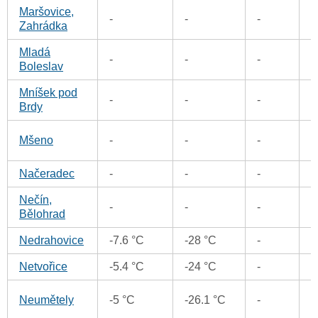
Maršovice,
-
-
-
0
Zahrádka
Mladá
0
-
-
-
Boleslav
Mníšek pod
-
-
-
0
Brdy
0
Mšeno
-
-
-
Načeradec
-
-
-
0
Nečín,
-
-
-
0
Bělohrad
Nedrahovice
-7.6 °C
-28 °C
-
0
Netvořice
-5.4 °C
-24 °C
-
0
0
Neumětely
-5 °C
-26.1 °C
-