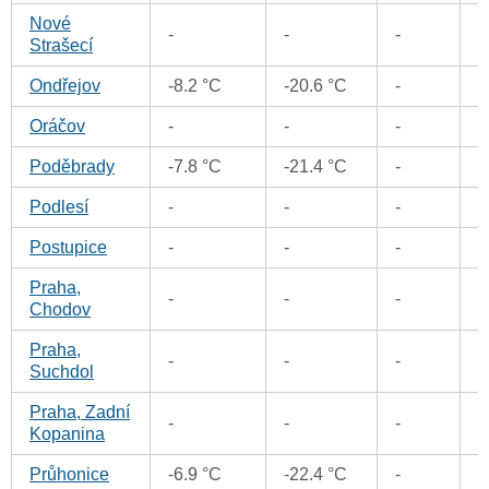
Nové
0
-
-
-
Strašecí
Ondřejov
-8.2 °C
-20.6 °C
-
0
Oráčov
-
-
-
0
Poděbrady
-7.8 °C
-21.4 °C
-
0
Podlesí
-
-
-
0
Postupice
-
-
-
0
Praha,
-
-
-
0
Chodov
Praha,
-
-
-
0
Suchdol
Praha, Zadní
-
-
-
0
Kopanina
Průhonice
-6.9 °C
-22.4 °C
-
0