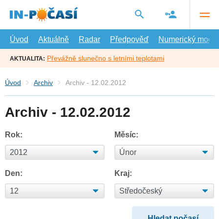
Přejít
na
hlavní
obsah
Úvod
Aktuálně
Radar
Předpověď
Numerický model
Převážně slunečno s letními teplotami
AKTUALITA:
Úvod
Archiv
Archiv - 12.02.2012
Archiv - 12.02.2012
Rok:
Měsíc:
Den:
Kraj: