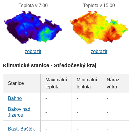
Teplota v 7:00
Teplota v 15:00
zobrazit
zobrazit
Klimatické stanice - Středočeský kraj
Maximální
Minimální
Náraz
Stanice
S
teplota
teplota
větru
Bahno
-
-
-
0
Bakov nad
0
-
-
-
Jizerou
0
Bašť, Baštěk
-
-
-