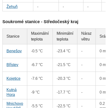
Žehuň
-
-
-
0
Soukromé stanice - Středočeský kraj
Maximální
Minimální
Náraz
Stanice
Sráž
teplota
teplota
větru
Benešov
-0.5 °C
-23.4 °C
-
0 m
Břístev
-6.7 °C
-21.5 °C
-
0 m
Kojetice
-7.6 °C
-20.3 °C
-
0 m
Kutná
-9 °C
-17.7 °C
-
0 m
Hora
Mnichovo
0.2
-5.5 °C
-22.5 °C
-