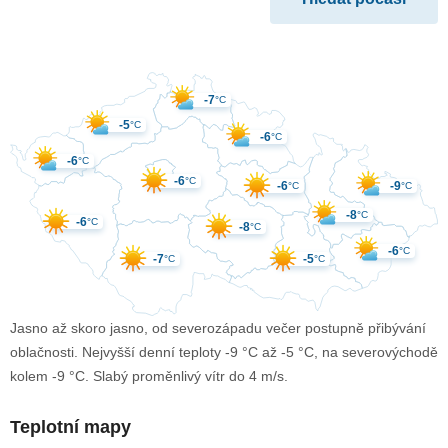
-7
°C
-5
°C
-6
°C
-6
°C
-6
°C
-6
-9
°C
°C
-8
°C
-6
°C
-8
°C
-6
°C
-7
-5
°C
°C
Jasno až skoro jasno, od severozápadu večer postupně přibývání
oblačnosti. Nejvyšší denní teploty -9 °C až -5 °C, na severovýchodě
kolem -9 °C. Slabý proměnlivý vítr do 4 m/s.
Teplotní mapy