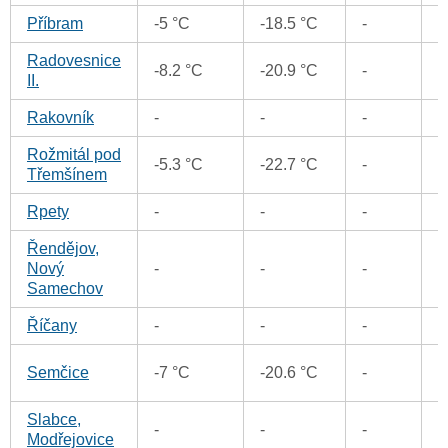
Příbram
-5 °C
-18.5 °C
-
0
Radovesnice
-8.2 °C
-20.9 °C
-
0
II.
Rakovník
-
-
-
0
Rožmitál pod
-5.3 °C
-22.7 °C
-
0
Třemšínem
Rpety
-
-
-
0
Řendějov,
Nový
-
-
-
0
Samechov
Říčany
-
-
-
0
0
Semčice
-7 °C
-20.6 °C
-
Slabce,
-
-
-
0
Modřejovice