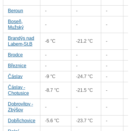
Beroun
-
-
-
0
Boseň,
-
-
-
0
Mužský
Brandýs nad
-6 °C
-21.2 °C
-
0
Labem-St.B
Brodce
-
-
-
0
Březnice
-
-
-
0
Čáslav
-9 °C
-24.7 °C
-
0
Čáslav -
-8.7 °C
-21.5 °C
-
0
Chotusice
Dobrovítov -
-
-
-
0
Zbýšov
Dobřichovice
-5.6 °C
-23.7 °C
-
0