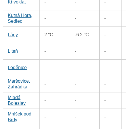
Křivoklát
-
-
-
Kutná Hora,
7
-
-
-
Sedlec
6
Lány
2 °C
-6.2 °C
-
6
Liteň
-
-
-
5
Loděnice
-
-
-
Maršovice,
5
-
-
-
Zahrádka
Mladá
7
-
-
-
Boleslav
Mníšek pod
7
-
-
-
Brdy