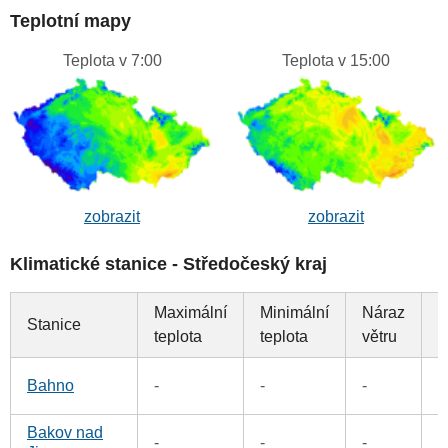
Teplotní mapy
Teplota v 7:00
Teplota v 15:00
zobrazit
zobrazit
Klimatické stanice - Středočeský kraj
Maximální
Minimální
Náraz
Stanice
S
teplota
teplota
větru
3
Bahno
-
-
-
Bakov nad
-
-
-
6