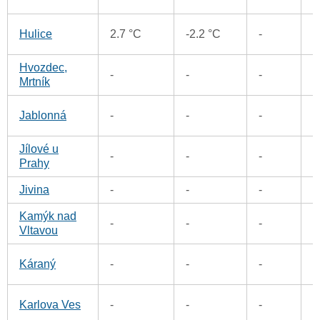
6
Hulice
2.7 °C
-2.2 °C
-
Hvozdec,
4
-
-
-
Mrtník
7
Jablonná
-
-
-
Jílové u
5
-
-
-
Prahy
Jivina
-
-
-
6
Kamýk nad
6
-
-
-
Vltavou
5
Káraný
-
-
-
5
Karlova Ves
-
-
-