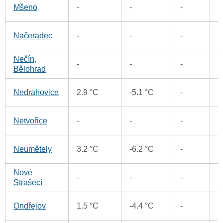
5
Mšeno
-
-
-
5
Načeradec
-
-
-
Nečín,
6
-
-
-
Bělohrad
6
Nedrahovice
2.9 °C
-5.1 °C
-
6
Netvořice
-
-
-
5
Neumětely
3.2 °C
-6.2 °C
-
Nové
9
-
-
-
Strašecí
6
Ondřejov
1.5 °C
-4.4 °C
-