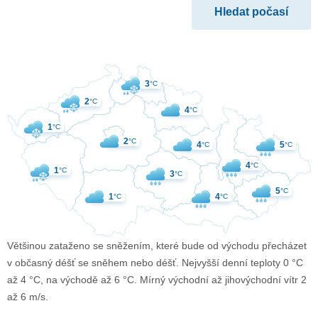
3
°C
2
°C
4
°C
1
°C
2
°C
4
5
°C
°C
4
°C
1
°C
3
°C
5
°C
1
4
°C
°C
Většinou zataženo se sněžením, které bude od východu přecházet
v občasný déšť se sněhem nebo déšť. Nejvyšší denní teploty 0 °C
až 4 °C, na východě až 6 °C. Mírný východní až jihovýchodní vítr 2
až 6 m/s.