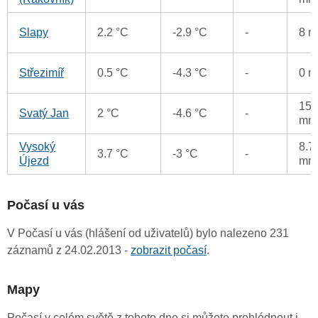
Slapy
2.2 °C
-2.9 °C
-
8 
Střezimíř
0.5 °C
-4.3 °C
-
0 
15.
Svatý Jan
2 °C
-4.6 °C
-
mm
Vysoký
8.7
3.7 °C
-3 °C
-
Újezd
mm
Počasí u vás
V Počasí u vás (hlášení od uživatelů) bylo nalezeno 231
záznamů z 24.02.2013 -
zobrazit počasí
.
Mapy
Počasí v celém světě z tohoto dne si můžete prohlédnout i