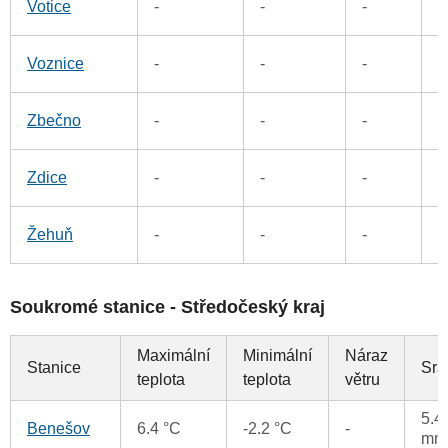
Votice
-
-
-
6
Voznice
-
-
-
3
Zbečno
-
-
-
5
Zdice
-
-
-
9
Žehuň
-
-
-
Soukromé stanice - Středočeský kraj
Maximální
Minimální
Náraz
Stanice
Srá
teplota
teplota
větru
5.4
Benešov
6.4 °C
-2.2 °C
-
mm