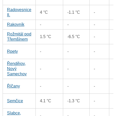
Radovesnice
8
4 °C
-1.1 °C
-
II.
Rakovník
-
-
-
4
Rožmitál pod
5
1.5 °C
-6.5 °C
-
Třemšínem
4
Rpety
-
-
-
Řendějov,
5
Nový
-
-
-
Samechov
7
Říčany
-
-
-
7
Semčice
4.1 °C
-1.3 °C
-
Slabce,
4
-
-
-