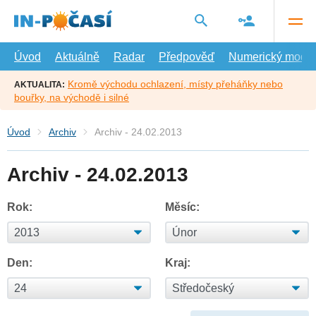
Přejít
na
hlavní
obsah
Úvod
Aktuálně
Radar
Předpověď
Numerický model
Kromě východu ochlazení, místy přeháňky nebo
AKTUALITA:
bouřky, na východě i silné
Úvod
Archiv
Archiv - 24.02.2013
Archiv - 24.02.2013
Rok:
Měsíc:
Den:
Kraj: