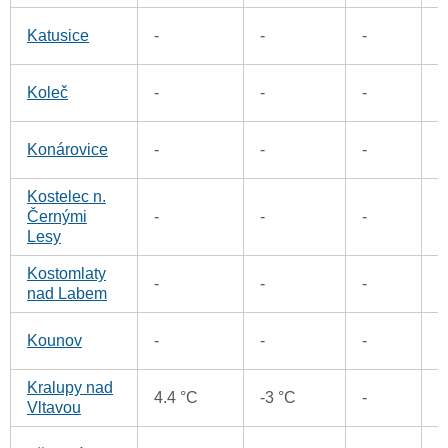
6
Katusice
-
-
-
8
Koleč
-
-
-
7
Konárovice
-
-
-
Kostelec n.
Černými
-
-
-
7
Lesy
Kostomlaty
6
-
-
-
nad Labem
3
Kounov
-
-
-
Kralupy nad
5
4.4 °C
-3 °C
-
Vltavou
4