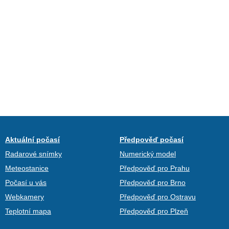
Aktuální počasí
Předpověď počasí
Radarové snímky
Numerický model
Meteostanice
Předpověď pro Prahu
Počasí u vás
Předpověď pro Brno
Webkamery
Předpověď pro Ostravu
Teplotní mapa
Předpověď pro Plzeň