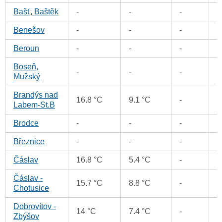
Bašť, Baštěk
-
-
-
0
Benešov
-
-
-
0
Beroun
-
-
-
0
Boseň,
0
-
-
-
Mužský
Brandýs nad
16.8 °C
9.1 °C
-
0
Labem-St.B
Brodce
-
-
-
0
Březnice
-
-
-
0
Čáslav
16.8 °C
5.4 °C
-
0
Čáslav -
15.7 °C
8.8 °C
-
0
Chotusice
Dobrovítov -
0
14 °C
7.4 °C
-
Zbýšov