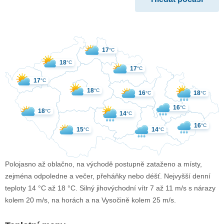
17
°C
18
°C
17
°C
17
°C
18
°C
16
18
°C
°C
16
°C
18
°C
14
°C
16
°C
15
14
°C
°C
Polojasno až oblačno, na východě postupně zataženo a místy,
zejména odpoledne a večer, přeháňky nebo déšť. Nejvyšší denní
teploty 14 °C až 18 °C. Silný jihovýchodní vítr 7 až 11 m/s s nárazy
kolem 20 m/s, na horách a na Vysočině kolem 25 m/s.