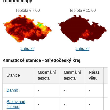
Teplotní mapy
Teplota v 7:00
Teplota v 15:00
zobrazit
zobrazit
Klimatické stanice - Středočeský kraj
Maximální
Minimální
Náraz
Stanice
S
teplota
teplota
větru
0
Bahno
-
-
-
Bakov nad
-
-
-
0
Jizerou