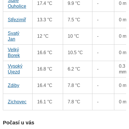
Staré
17.4 °C
9.9 °C
-
0 m
Ouholice
Střezimíř
13.3 °C
7.5 °C
-
0 m
Svatý
12 °C
10 °C
-
0 m
Jan
Velký
16.6 °C
10.5 °C
-
0 m
Borek
Vysoký
0.3
16.8 °C
6.2 °C
-
Újezd
mm
Zdiby
16.4 °C
7.8 °C
-
0 m
Zichovec
16.1 °C
7.8 °C
-
0 m
Počasí u vás