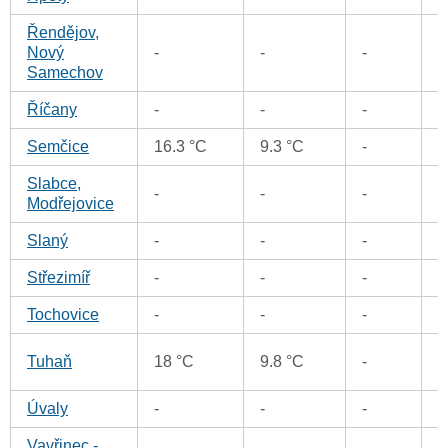
Řendějov,
0
Nový
-
-
-
Samechov
Říčany
-
-
-
0
Semčice
16.3 °C
9.3 °C
-
0
Slabce,
-
-
-
0
Modřejovice
Slaný
-
-
-
0
Střezimíř
-
-
-
0
Tochovice
-
-
-
0
0
Tuhaň
18 °C
9.8 °C
-
Úvaly
-
-
-
0
Vavřinec -
0