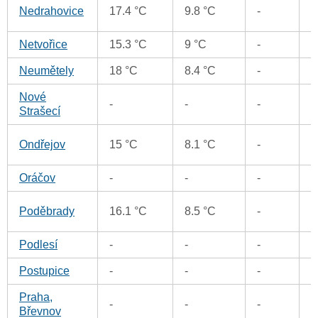
0
Nedrahovice
17.4 °C
9.8 °C
-
Netvořice
15.3 °C
9 °C
-
0
Neumětely
18 °C
8.4 °C
-
0
Nové
-
-
-
0
Strašecí
0
Ondřejov
15 °C
8.1 °C
-
Oráčov
-
-
-
0
0
Poděbrady
16.1 °C
8.5 °C
-
Podlesí
-
-
-
0
Postupice
-
-
-
0
Praha,
-
-
-
0
Břevnov