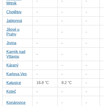
-
-
-
0
Mrtník
Chotětov
-
-
-
0
Jablonná
-
-
-
0
Jílové u
-
-
-
0
Prahy
Jivina
-
-
-
0
Kamýk nad
-
-
-
0
Vltavou
Káraný
-
-
-
0
Karlova Ves
-
-
-
0
Katusice
16.8 °C
8.2 °C
-
0
Koleč
-
-
-
0
0
Konárovice
-
-
-