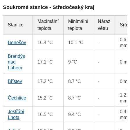
Soukromé stanice - Středočeský kraj
Maximální
Minimální
Náraz
Stanice
Sráž
teplota
teplota
větru
0.6
Benešov
16.4 °C
10.1 °C
-
mm
Brandýs
nad
17.1 °C
9 °C
-
0 m
Labem
Břístev
17.2 °C
8.7 °C
-
0 m
1.2
Čechtice
15.2 °C
8.7 °C
-
mm
Jestřábí
0.4
16.5 °C
9.4 °C
-
Lhota
mm