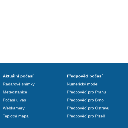
Aktuální počasí
Předpověď počasí
Radarové snímky
Numerický model
Meteostanice
Předpověď pro Prahu
Počasí u vás
Předpověď pro Brno
Webkamery
Předpověď pro Ostravu
Teplotní mapa
Předpověď pro Plzeň