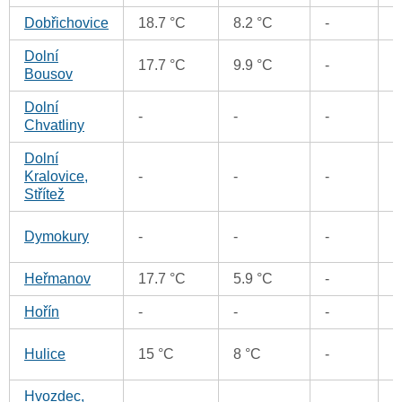
Dobřichovice
18.7 °C
8.2 °C
-
0
Dolní
0
17.7 °C
9.9 °C
-
Bousov
Dolní
-
-
-
0
Chvatliny
Dolní
0
Kralovice,
-
-
-
Střítež
0
Dymokury
-
-
-
Heřmanov
17.7 °C
5.9 °C
-
0
Hořín
-
-
-
0
0
Hulice
15 °C
8 °C
-
Hvozdec,