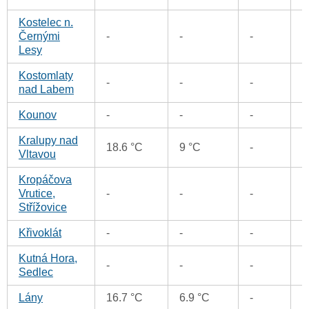
Kostelec n.
Černými
-
-
-
0
Lesy
Kostomlaty
-
-
-
0
nad Labem
Kounov
-
-
-
0
Kralupy nad
18.6 °C
9 °C
-
0
Vltavou
Kropáčova
Vrutice,
-
-
-
0
Střížovice
Křivoklát
-
-
-
0
Kutná Hora,
-
-
-
0
Sedlec
Lány
16.7 °C
6.9 °C
-
0