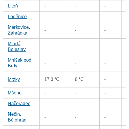
Liteň
-
-
-
0
Loděnice
-
-
-
0
Maršovice,
-
-
-
0
Zahrádka
Mladá
0
-
-
-
Boleslav
Mníšek pod
-
-
-
0
Brdy
0
Mrzky
17.3 °C
8 °C
-
Mšeno
-
-
-
0
Načeradec
-
-
-
0
Nečín,
-
-
-
0
Bělohrad