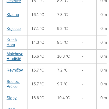
Ješetice
15.1 °C
8.3 °C
-
0 m
Kladno
16.1 °C
7.3 °C
-
0 m
Kojetice
17.1 °C
9.3 °C
-
0 m
Kutná
14.3 °C
9.5 °C
-
0 m
Hora
Mnichovo
16.6 °C
10.3 °C
-
0 m
Hradiště
Řevničov
15.7 °C
7.2 °C
-
0 m
Sedlec-
15.7 °C
9.7 °C
-
0 m
Prčice
Slapy
16.6 °C
10.4 °C
-
0 m