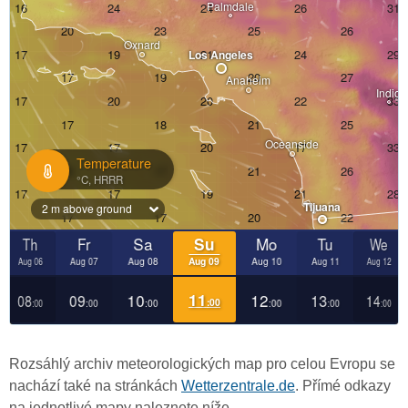
Rozsáhlý archiv meteorologických map pro celou Evropu se
nachází také na stránkách
Wetterzentrale.de
. Přímé odkazy
na jednotlivé mapy naleznete níže.