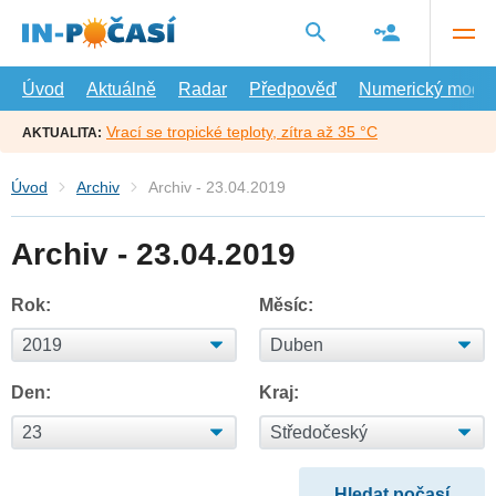
Přejít
na
hlavní
obsah
Úvod
Aktuálně
Radar
Předpověď
Numerický model
Vrací se tropické teploty, zítra až 35 °C
AKTUALITA:
Úvod
Archiv
Archiv - 23.04.2019
Archiv - 23.04.2019
Rok:
Měsíc:
Den:
Kraj: