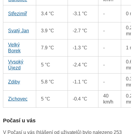
Střezimíř
3.4 °C
-3.1 °C
-
0 
0.2
Svatý Jan
3.9 °C
-2.7 °C
-
mm
Velký
7.9 °C
-1.3 °C
-
1 
Borek
Vysoký
0.6
5 °C
-2.4 °C
-
Újezd
mm
0.3
Zdiby
5.8 °C
-1.1 °C
-
mm
40
0.2
Zichovec
5 °C
-0.4 °C
km/h
mm
Počasí u vás
V Počasí u vás (hlášení od uživatelů) bylo nalezeno 253