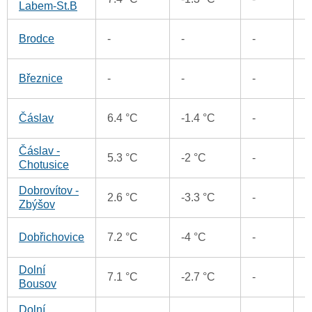
Labem-St.B
1
Brodce
-
-
-
1
Březnice
-
-
-
0
Čáslav
6.4 °C
-1.4 °C
-
Čáslav -
0
5.3 °C
-2 °C
-
Chotusice
Dobrovítov -
2
2.6 °C
-3.3 °C
-
Zbýšov
1
Dobřichovice
7.2 °C
-4 °C
-
Dolní
7.1 °C
-2.7 °C
-
3
Bousov
Dolní