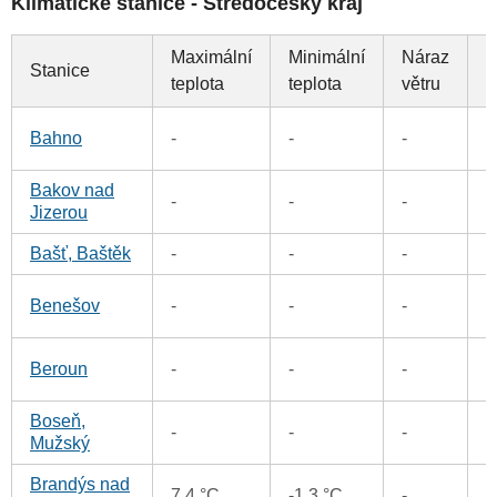
Klimatické stanice - Středočeský kraj
Maximální
Minimální
Náraz
Stanice
S
teplota
teplota
větru
1
Bahno
-
-
-
Bakov nad
2
-
-
-
Jizerou
Bašť, Baštěk
-
-
-
0
2
Benešov
-
-
-
0
Beroun
-
-
-
Boseň,
3
-
-
-
Mužský
Brandýs nad
0
7.4 °C
-1.3 °C
-