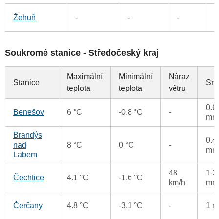
1
Žehuň
-
-
-
Soukromé stanice - Středočeský kraj
Maximální
Minimální
Náraz
Stanice
Srá
teplota
teplota
větru
0.6
Benešov
6 °C
-0.8 °C
-
mm
Brandýs
0.4
nad
8 °C
0 °C
-
mm
Labem
48
1.2
Čechtice
4.1 °C
-1.6 °C
km/h
mm
Čerčany
4.8 °C
-3.1 °C
-
1 