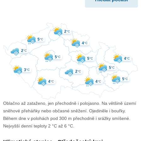
2
°C
5
°C
4
°C
2
°C
5
°C
5
4
°C
°C
5
°C
3
°C
2
°C
5
°C
4
4
°C
°C
Oblačno až zataženo, jen přechodně i polojasno. Na většině území
sněhové přeháňky nebo občasné sněžení. Ojediněle i bouřky.
Během dne v polohách pod 300 m přechodně i srážky smíšené.
Nejvyšší denní teploty 2 °C až 6 °C.