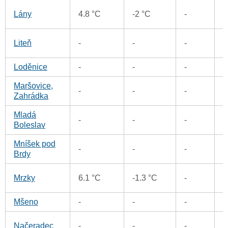
0
Lány
4.8 °C
-2 °C
-
1
Liteň
-
-
-
Loděnice
-
-
-
1
Maršovice,
-
-
-
1
Zahrádka
Mladá
1
-
-
-
Boleslav
Mníšek pod
0
-
-
-
Brdy
1
Mrzky
6.1 °C
-1.3 °C
-
Mšeno
-
-
-
2
1
Načeradec
-
-
-