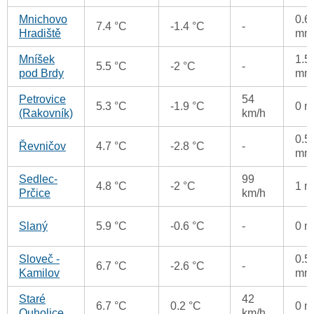
Mnichovo
0.6
7.4 °C
-1.4 °C
-
Hradiště
mm
Mníšek
1.5
5.5 °C
-2 °C
-
pod Brdy
mm
Petrovice
54
5.3 °C
-1.9 °C
0 
(Rakovník)
km/h
0.5
Řevničov
4.7 °C
-2.8 °C
-
mm
Sedlec-
99
4.8 °C
-2 °C
1 
Prčice
km/h
Slaný
5.9 °C
-0.6 °C
-
0 
Sloveč -
0.5
6.7 °C
-2.6 °C
-
Kamilov
mm
Staré
42
6.7 °C
0.2 °C
0 
Ouholice
km/h