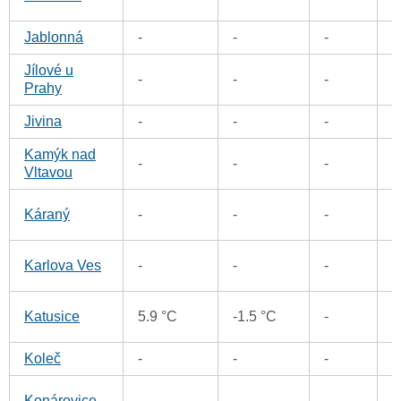
Jablonná
-
-
-
1
Jílové u
-
-
-
1
Prahy
Jivina
-
-
-
4
Kamýk nad
0
-
-
-
Vltavou
0
Káraný
-
-
-
0
Karlova Ves
-
-
-
1
Katusice
5.9 °C
-1.5 °C
-
Koleč
-
-
-
0
1
Konárovice
-
-
-