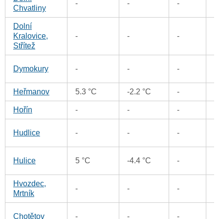
-
-
-
0
Chvatliny
Dolní
0
Kralovice,
-
-
-
Střítež
0
Dymokury
-
-
-
Heřmanov
5.3 °C
-2.2 °C
-
0
Hořín
-
-
-
0
0
Hudlice
-
-
-
1
Hulice
5 °C
-4.4 °C
-
Hvozdec,
2
-
-
-
Mrtník
1
Chotětov
-
-
-