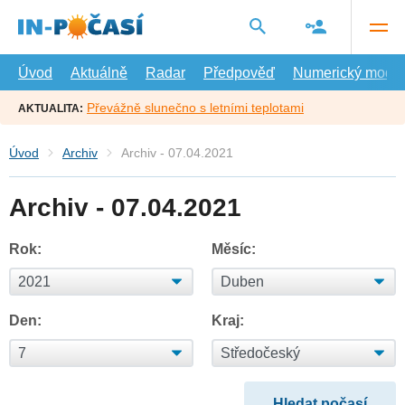
Přejít
na
hlavní
obsah
Úvod
Aktuálně
Radar
Předpověď
Numerický model
Převážně slunečno s letními teplotami
AKTUALITA:
Úvod
Archiv
Archiv - 07.04.2021
Archiv - 07.04.2021
Rok:
Měsíc:
Den:
Kraj: