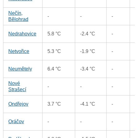
Nečín,
1
-
-
-
Bělohrad
1
Nedrahovice
5.8 °C
-2.4 °C
-
1
Netvořice
5.3 °C
-1.9 °C
-
0
Neumětely
6.4 °C
-3.4 °C
-
Nové
-
-
-
1
Strašecí
2
Ondřejov
3.7 °C
-4.1 °C
-
0
Oráčov
-
-
-
1