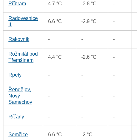
0
Příbram
4.7 °C
-3.8 °C
-
Radovesnice
1
6.6 °C
-2.9 °C
-
II.
0
Rakovník
-
-
-
Rožmitál pod
1
4.4 °C
-2.6 °C
-
Třemšínem
0
Rpety
-
-
-
Řendějov,
2
Nový
-
-
-
Samechov
1
Říčany
-
-
-
0
Semčice
6.6 °C
-2 °C
-