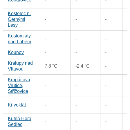
Kostelec n.
0
Černými
-
-
-
Lesy
Kostomlaty
-
-
-
2
nad Labem
Kounov
-
-
-
0
Kralupy nad
7.8 °C
-2.4 °C
-
0
Vltavou
Kropáčova
0
Vrutice,
-
-
-
Střížovice
0
Křivoklát
-
-
-
Kutná Hora,
1
-
-
-
Sedlec