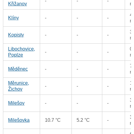
-
-
-
Křižanov
m
4
Klíny
-
-
-
m
3
Kopisty
-
-
-
m
Libochovice,
0
-
-
-
Poplze
m
7
Měděnec
-
-
-
m
Měrunice,
1
-
-
-
Žichov
m
3
Milešov
-
-
-
m
3
Milešovka
10.7 °C
5.2 °C
-
m