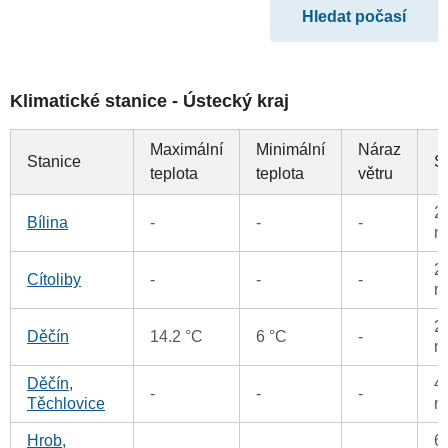
Klimatické stanice - Ústecký kraj
Maximální
Minimální
Náraz
Stanice
S
teplota
teplota
větru
2
Bílina
-
-
-
m
2
Cítoliby
-
-
-
m
2
Děčín
14.2 °C
6 °C
-
m
Děčín,
4
-
-
-
Těchlovice
m
Hrob,
6