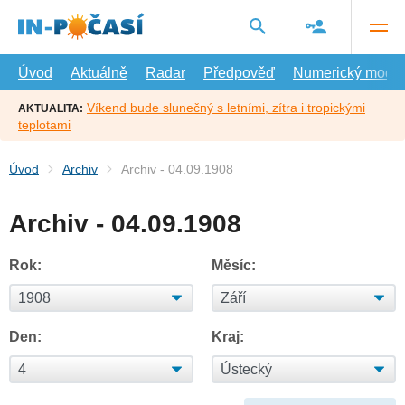
Přejít
na
hlavní
obsah
Úvod
Aktuálně
Radar
Předpověď
Numerický model
Víkend bude slunečný s letními, zítra i tropickými
AKTUALITA:
teplotami
Úvod
Archiv
Archiv - 04.09.1908
Archiv - 04.09.1908
Rok:
Měsíc:
Den:
Kraj: