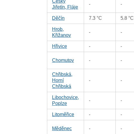
Český
-
-
Jiřetín, Fláje
Děčín
7.3 °C
5.8 °C
Hrob,
-
-
Křižanov
Hřivice
-
-
Chomutov
-
-
Chřibská,
Horní
-
-
Chřibská
Libochovice,
-
-
Poplze
Litoměřice
-
-
Měděnec
-
-