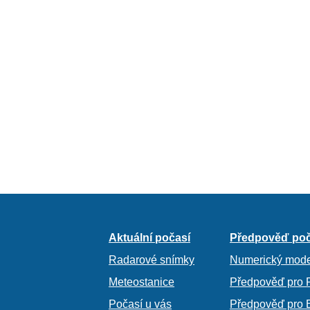
Aktuální počasí
Předpověď poč
Radarové snímky
Numerický mode
Meteostanice
Předpověď pro 
Počasí u vás
Předpověď pro 