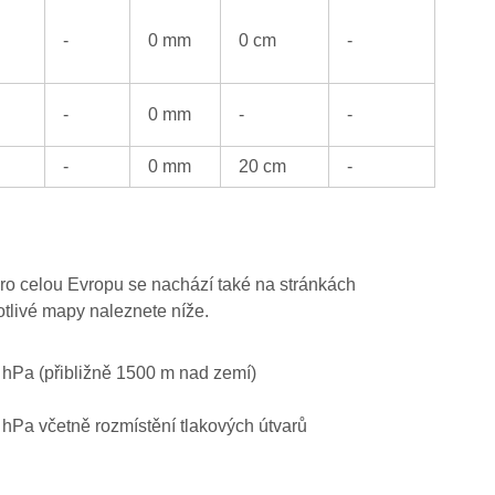
-
0 mm
0 cm
-
-
0 mm
-
-
-
0 mm
20 cm
-
ro celou Evropu se nachází také na stránkách
otlivé mapy naleznete níže.
0 hPa (přibližně 1500 m nad zemí)
0 hPa včetně rozmístění tlakových útvarů