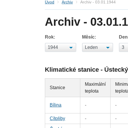
Úvod
Archiv
Archiv - 03.01.1944
Archiv - 03.01.
Rok:
Měsíc:
Den
Klimatické stanice - Ústecký
Maximální
Minim
Stanice
teplota
teplot
Bílina
-
-
Cítoliby
-
-