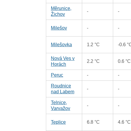
Měrunice,
-
-
Žichov
Milešov
-
-
Milešovka
1.2 °C
-0.6 °
Nová Ves v
2.2 °C
0.6 °C
Horách
Peruc
-
-
Roudnice
-
-
nad Labem
Telnice,
-
-
Varvažov
Teplice
6.8 °C
4.6 °C