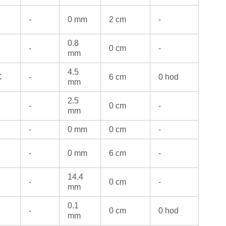
-
0 mm
2 cm
-
0.8
-
0 cm
-
mm
4.5
C
-
6 cm
0 hod
mm
2.5
-
0 cm
-
mm
-
0 mm
0 cm
-
-
0 mm
6 cm
-
14.4
-
0 cm
-
mm
0.1
-
0 cm
0 hod
mm