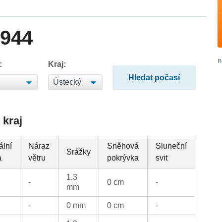
1944
:
Kraj:
 kraj
ální
Náraz
Sněhová
Sluneční
Srážky
a
větru
pokrývka
svit
1.3
-
0 cm
-
mm
-
0 mm
0 cm
-