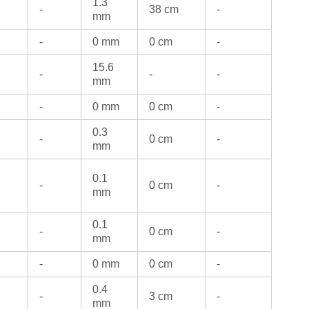
1.3
-
38 cm
-
mm
-
0 mm
0 cm
-
15.6
-
-
-
mm
-
0 mm
0 cm
-
0.3
-
0 cm
-
mm
0.1
-
0 cm
-
mm
0.1
-
0 cm
-
mm
-
0 mm
0 cm
-
0.4
-
3 cm
-
mm