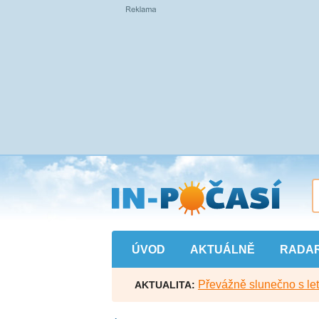
Přejít
na
hlavní
obsah
ÚVOD
AKTUÁLNĚ
RADA
Převážně slunečno s let
AKTUALITA: