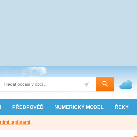
R
PŘEDPOVĚĎ
NUMERICKÝ
MODEL
ŘEKY
ními teplotami