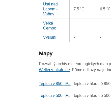
Ústí nad
Labem -
7.5 °C
6.5 °C
Vaňov
Velká
-
-
Černoc
Výsluní
-
-
Mapy
Rozsáhlý archiv meteorologických map p
Wetterzentrale.de
. Přímé odkazy na jedn
Teplota v 850 hPa
- teplota v hladině 85
Teplota v 500 hPa
- teplota v hladině 50