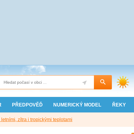
R
PŘEDPOVĚĎ
NUMERICKÝ
MODEL
ŘEKY
etními, zítra i tropickými teplotami