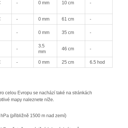
C
-
0 mm
10 cm
-
C
-
0 mm
61 cm
-
-
0 mm
35 cm
-
3.5
-
46 cm
-
mm
C
-
0 mm
25 cm
6.5 hod
ro celou Evropu se nachází také na stránkách
otlivé mapy naleznete níže.
0 hPa (přibližně 1500 m nad zemí)