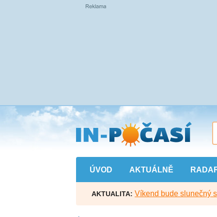
Přejít
na
hlavní
obsah
ÚVOD
AKTUÁLNĚ
RADA
Víkend bude slunečný s l
AKTUALITA: