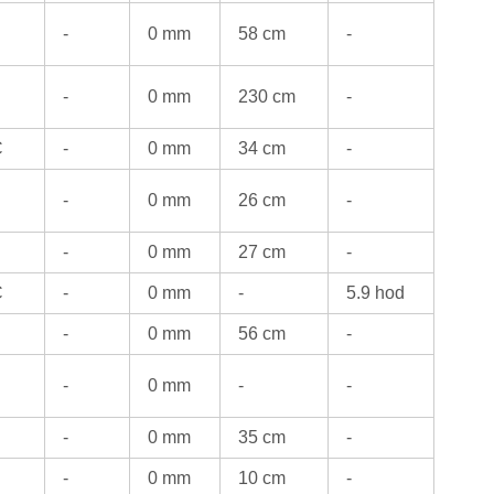
-
0 mm
58 cm
-
-
0 mm
230 cm
-
C
-
0 mm
34 cm
-
-
0 mm
26 cm
-
-
0 mm
27 cm
-
C
-
0 mm
-
5.9 hod
-
0 mm
56 cm
-
-
0 mm
-
-
-
0 mm
35 cm
-
-
0 mm
10 cm
-