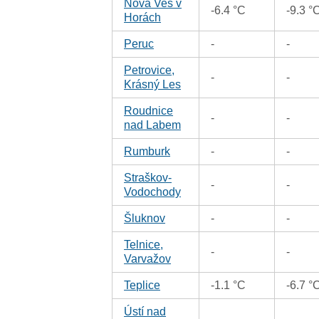
Nová Ves v
-6.4 °C
-9.3 °
Horách
Peruc
-
-
Petrovice,
-
-
Krásný Les
Roudnice
-
-
nad Labem
Rumburk
-
-
Straškov-
-
-
Vodochody
Šluknov
-
-
Telnice,
-
-
Varvažov
Teplice
-1.1 °C
-6.7 °
Ústí nad