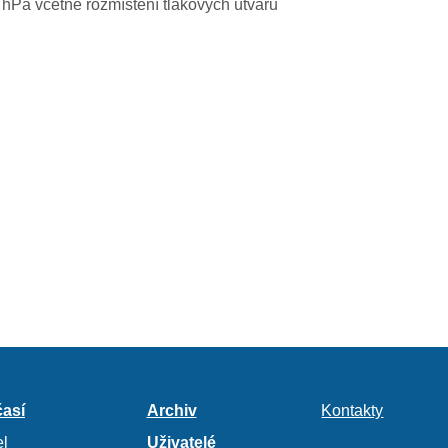
0 hPa včetně rozmístění tlakových útvarů
así
Archiv
Kontakty
l
Uživatelé