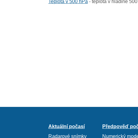
Teplota v 500 hPa
- teplota v hladině 50
Aktuální počasí
Předpověď poč
Radarové snímky
Numerický mode