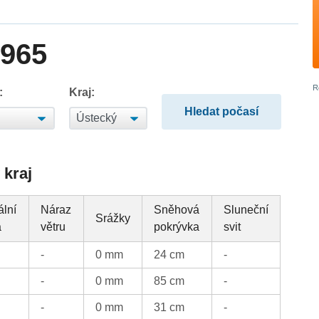
1965
:
Kraj:
 kraj
ální
Náraz
Sněhová
Sluneční
Srážky
a
větru
pokrývka
svit
-
0 mm
24 cm
-
-
0 mm
85 cm
-
-
0 mm
31 cm
-