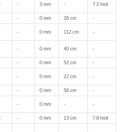
C
-
3 mm
-
7.2 hod
-
0 mm
26 cm
-
-
0 mm
112 cm
-
-
0 mm
40 cm
-
-
0 mm
52 cm
-
-
0 mm
22 cm
-
-
0 mm
56 cm
-
-
0 mm
-
-
C
-
0 mm
13 cm
7.8 hod