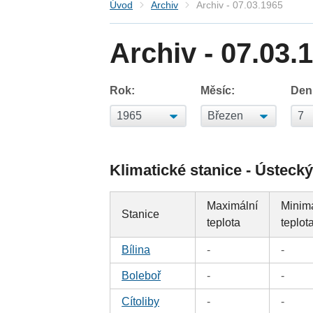
Úvod
Archiv
Archiv - 07.03.1965
Archiv - 07.03.
Rok:
Měsíc:
Den
Klimatické stanice - Ústecký
Maximální
Minim
Stanice
teplota
teplot
Bílina
-
-
Boleboř
-
-
Cítoliby
-
-