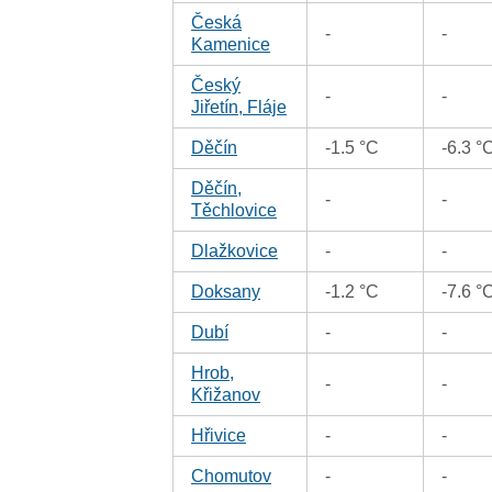
Česká
-
-
Kamenice
Český
-
-
Jiřetín, Fláje
Děčín
-1.5 °C
-6.3 °
Děčín,
-
-
Těchlovice
Dlažkovice
-
-
Doksany
-1.2 °C
-7.6 °
Dubí
-
-
Hrob,
-
-
Křižanov
Hřivice
-
-
Chomutov
-
-