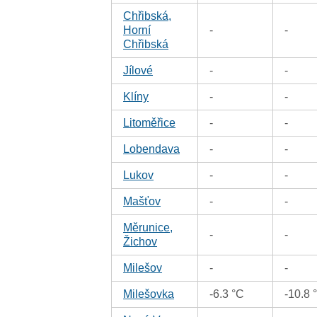
Chřibská,
Horní
-
-
Chřibská
Jílové
-
-
Klíny
-
-
Litoměřice
-
-
Lobendava
-
-
Lukov
-
-
Mašťov
-
-
Měrunice,
-
-
Žichov
Milešov
-
-
Milešovka
-6.3 °C
-10.8 