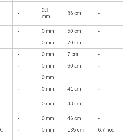
0.1
-
86 cm
-
mm
-
0 mm
50 cm
-
-
0 mm
70 cm
-
-
0 mm
7 cm
-
-
0 mm
60 cm
-
-
0 mm
-
-
-
0 mm
41 cm
-
-
0 mm
43 cm
-
-
0 mm
46 cm
-
°C
-
0 mm
135 cm
6.7 hod