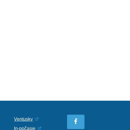
Ventusky
In-počasie