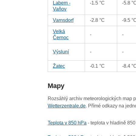
Labem -
-1.5 °C
-5.8 °
Vaňov
Varnsdorf
-2.8 °C
-9.5 °
Velká
-
-
Černoc
Výsluní
-
-
Žatec
-0.1 °C
-8.4 °
Mapy
Rozsáhlý archiv meteorologických map p
Wetterzentrale.de
. Přímé odkazy na jedn
Teplota v 850 hPa
- teplota v hladině 85