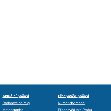
Aktuální počasí
Předpověď počasí
Radarové snímky
Numerický model
Meteostanice
Předpověď pro Prahu