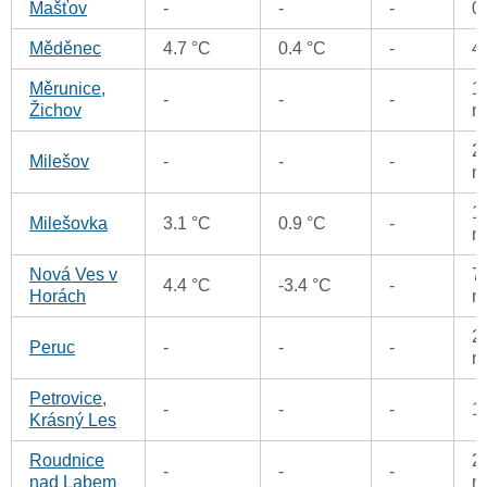
Mašťov
-
-
-
0
Měděnec
4.7 °C
0.4 °C
-
4
Měrunice,
1
-
-
-
Žichov
m
2
Milešov
-
-
-
m
1
Milešovka
3.1 °C
0.9 °C
-
m
Nová Ves v
7
4.4 °C
-3.4 °C
-
Horách
m
2
Peruc
-
-
-
m
Petrovice,
-
-
-
1
Krásný Les
Roudnice
2
-
-
-
nad Labem
m