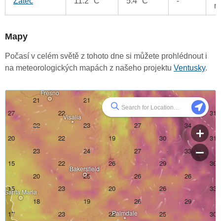
Žatec
11.2 °C
5.4 °C
-
m
Mapy
Počasí v celém světě z tohoto dne si můžete prohlédnout i
na meteorologických mapách z našeho projektu
Ventusky
.