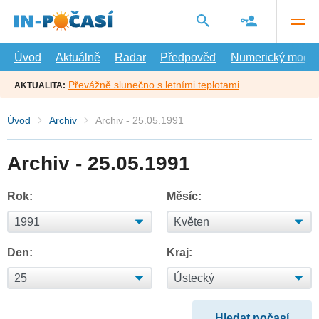
Přejít
na
hlavní
obsah
Úvod
Aktuálně
Radar
Předpověď
Numerický model
Převážně slunečno s letními teplotami
AKTUALITA:
Úvod
Archiv
Archiv - 25.05.1991
Archiv - 25.05.1991
Rok:
Měsíc:
Den:
Kraj: