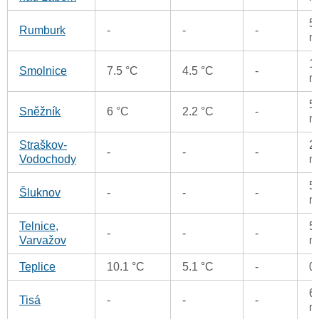
5
Rumburk
-
-
-
m
1
Smolnice
7.5 °C
4.5 °C
-
m
5
Sněžník
6 °C
2.2 °C
-
m
Straškov-
2
-
-
-
Vodochody
m
5
Šluknov
-
-
-
m
Telnice,
5
-
-
-
Varvažov
m
Teplice
10.1 °C
5.1 °C
-
0
6
Tisá
-
-
-
m