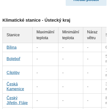
Klimatické stanice - Ústecký kraj
Maximální
Minimální
Náraz
Stanice
S
teplota
teplota
větru
Bílina
-
-
-
0
5
Boleboř
-
-
-
m
1
Cítoliby
-
-
-
m
Česká
3
-
-
-
Kamenice
m
Český
8
-
-
-
Jiřetín, Fláje
m