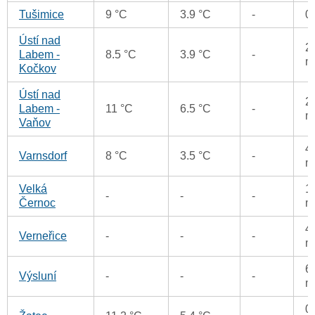
Tušimice
9 °C
3.9 °C
-
0
Ústí nad
2
Labem -
8.5 °C
3.9 °C
-
m
Kočkov
Ústí nad
2
Labem -
11 °C
6.5 °C
-
m
Vaňov
4
Varnsdorf
8 °C
3.5 °C
-
m
Velká
1
-
-
-
Černoc
m
4
Verneřice
-
-
-
m
6
Výsluní
-
-
-
m
0