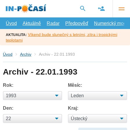
Přejít
na
hlavní
obsah
Úvod
Aktuálně
Radar
Předpověď
Numerický model
Víkend bude slunečný s letními, zítra i tropickými
AKTUALITA:
teplotami
Úvod
Archiv
Archiv - 22.01.1993
Archiv - 22.01.1993
Rok:
Měsíc:
Den:
Kraj: