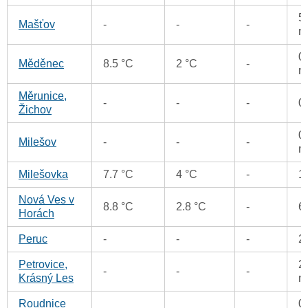
5
Mašťov
-
-
-
m
0
Měděnec
8.5 °C
2 °C
-
m
Měrunice,
-
-
-
0
Žichov
0
Milešov
-
-
-
m
Milešovka
7.7 °C
4 °C
-
1
Nová Ves v
8.8 °C
2.8 °C
-
6
Horách
Peruc
-
-
-
2
Petrovice,
2
-
-
-
Krásný Les
m
Roudnice
0