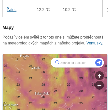
1
Žatec
12.2 °C
10.2 °C
-
m
Mapy
Počasí v celém světě z tohoto dne si můžete prohlédnout i
na meteorologických mapách z našeho projektu
Ventusky
.