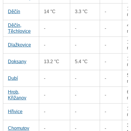
1
Děčín
14 °C
3.3 °C
-
m
Děčín,
4
-
-
-
Těchlovice
m
1
Dlažkovice
-
-
-
m
1
Doksany
13.2 °C
5.4 °C
-
m
5
Dubí
-
-
-
m
Hrob,
6
-
-
-
Křižanov
m
1
Hřivice
-
-
-
m
3
Chomutov
-
-
-