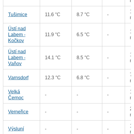
m
1
Tušimice
11.6 °C
8.7 °C
-
m
Ústí nad
1
Labem -
11.9 °C
6.5 °C
-
m
Kočkov
Ústí nad
1
Labem -
14.1 °C
8.5 °C
-
m
Vaňov
7
Varnsdorf
12.3 °C
6.8 °C
-
m
Velká
1
-
-
-
Černoc
m
2
Verneřice
-
-
-
m
1
Výsluní
-
-
-
m