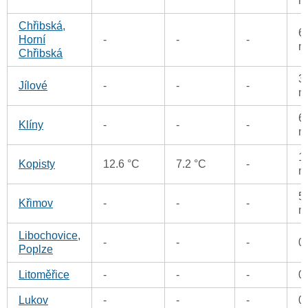
m
Chřibská,
6
Horní
-
-
-
m
Chřibská
3
Jílové
-
-
-
m
6
Klíny
-
-
-
m
1
Kopisty
12.6 °C
7.2 °C
-
m
5
Křimov
-
-
-
m
Libochovice,
-
-
-
0
Poplze
Litoměřice
-
-
-
0
Lukov
-
-
-
0