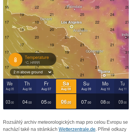
Rozsáhlý archiv meteorologických map pro celou Evropu se
nachází také na stránkách
Wetterzentrale.de
. Přímé odkazy