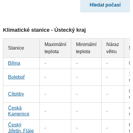
Klimatické stanice - Ústecký kraj
Maximální
Minimální
Náraz
Stanice
S
teplota
teplota
větru
Bílina
-
-
-
0
7
Boleboř
-
-
-
m
0
Cítoliby
-
-
-
m
Česká
4
-
-
-
Kamenice
m
Český
6
-
-
-
Jiřetín, Fláje
m