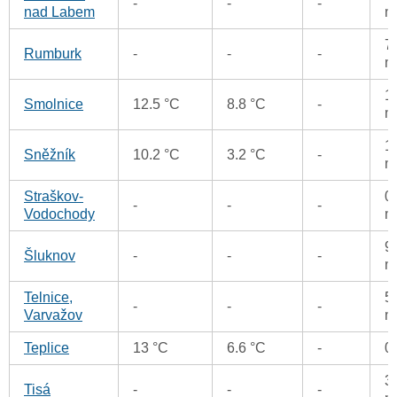
-
-
-
nad Labem
m
7
Rumburk
-
-
-
m
1
Smolnice
12.5 °C
8.8 °C
-
m
1
Sněžník
10.2 °C
3.2 °C
-
m
Straškov-
0
-
-
-
Vodochody
m
9
Šluknov
-
-
-
m
Telnice,
5
-
-
-
Varvažov
m
Teplice
13 °C
6.6 °C
-
0
3
Tisá
-
-
-