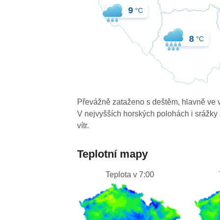
9
°C
8
°C
Převážně zataženo s deštěm, hlavně ve 
V nejvyšších horských polohách i srážky 
vítr.
Teplotní mapy
Teplota v 7:00