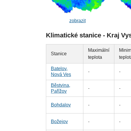
zobrazit
Klimatické stanice - Kraj Vy
Maximální
Minim
Stanice
teplota
teplo
Batelov,
-
-
Nová Ves
Běstvina,
-
-
Pařížov
Bohdalov
-
-
Božejov
-
-