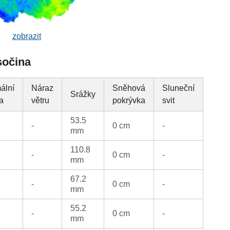
zobrazit
sočina
ální
Náraz
Sněhová
Sluneční
Srážky
ta
větru
pokrývka
svit
53.5
-
0 cm
-
mm
110.8
-
0 cm
-
mm
67.2
-
0 cm
-
mm
55.2
-
0 cm
-
mm