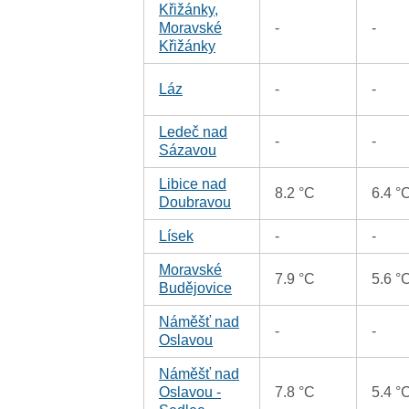
Křižánky,
Moravské
-
-
Křižánky
Láz
-
-
Ledeč nad
-
-
Sázavou
Libice nad
8.2 °C
6.4 °
Doubravou
Lísek
-
-
Moravské
7.9 °C
5.6 °
Budějovice
Náměšť nad
-
-
Oslavou
Náměšť nad
Oslavou -
7.8 °C
5.4 °