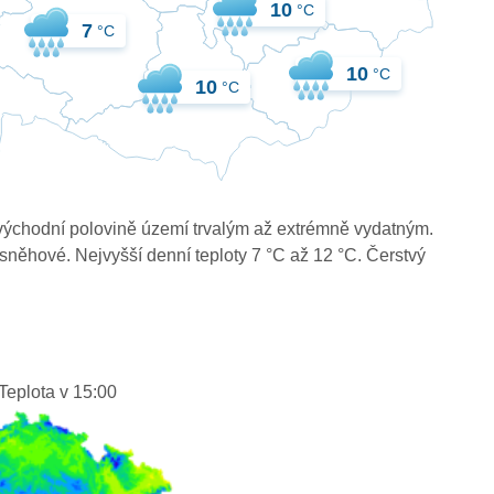
10
°C
7
°C
10
°C
10
°C
východní polovině území trvalým až extrémně vydatným.
sněhové. Nejvyšší denní teploty 7 °C až 12 °C. Čerstvý
Teplota v 15:00