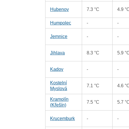
Hubenov
7.3 °C
4.9 °
Humpolec
-
-
Jemnice
-
-
Jihlava
8.3 °C
5.9 °
Kadov
-
-
Kostelní
7.1 °C
4.6 °
Myslová
Kramolín
7.5 °C
5.7 °
(Křešín)
Krucemburk
-
-