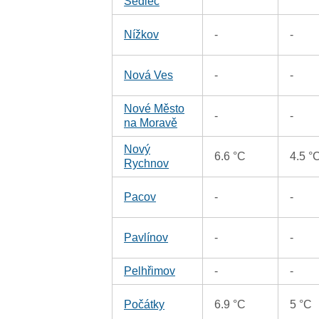
Sedlec
Nížkov
-
-
Nová Ves
-
-
Nové Město
-
-
na Moravě
Nový
6.6 °C
4.5 °
Rychnov
Pacov
-
-
Pavlínov
-
-
Pelhřimov
-
-
Počátky
6.9 °C
5 °C