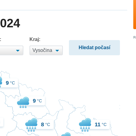
2024
:
Kraj:
9
°C
9
°C
C
8
11
°C
°C