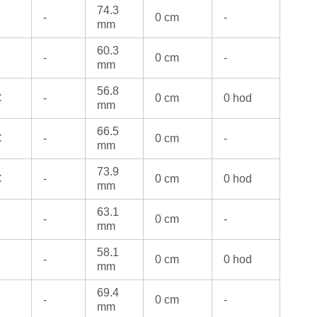
74.3
-
0 cm
-
mm
60.3
-
0 cm
-
mm
56.8
C
-
0 cm
0 hod
mm
66.5
C
-
0 cm
-
mm
73.9
C
-
0 cm
0 hod
mm
63.1
-
0 cm
-
mm
58.1
-
0 cm
0 hod
mm
69.4
-
0 cm
-
mm