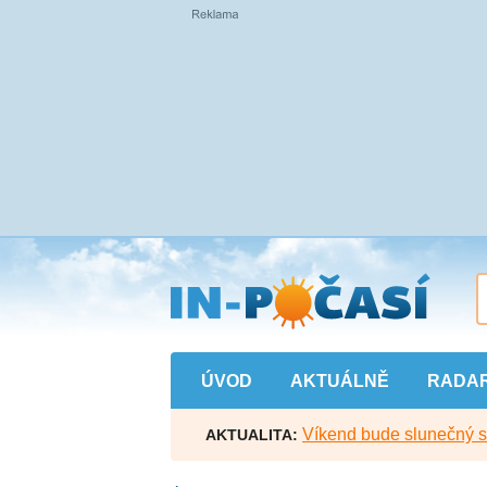
Přejít
na
hlavní
obsah
ÚVOD
AKTUÁLNĚ
RADA
Víkend bude slunečný s l
AKTUALITA: