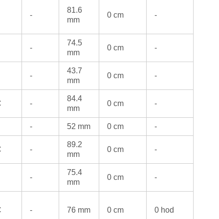
81.6
-
0 cm
-
mm
74.5
-
0 cm
-
mm
43.7
-
0 cm
-
mm
84.4
C
-
0 cm
-
mm
-
52 mm
0 cm
-
89.2
C
-
0 cm
-
mm
75.4
-
0 cm
-
mm
C
-
76 mm
0 cm
0 hod