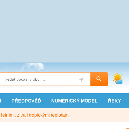
R
PŘEDPOVĚĎ
NUMERICKÝ
MODEL
ŘEKY
etními, zítra i tropickými teplotami