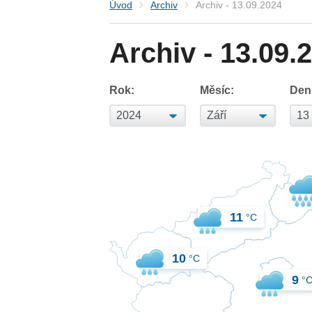
Úvod
Archiv
Archiv - 13.09.2024
Archiv - 13.09.
Rok:
Měsíc:
Den
11
°C
10
°C
9
°