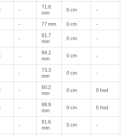
71.6
C
-
0 cm
-
mm
-
77 mm
0 cm
-
81.7
-
0 cm
-
mm
69.2
C
-
0 cm
-
mm
73.3
-
0 cm
-
mm
60.2
C
-
0 cm
0 hod
mm
88.9
C
-
0 cm
0 hod
mm
81.6
-
0 cm
-
mm