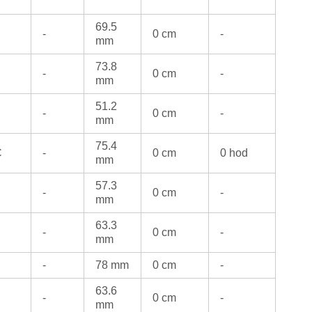
69.5
-
0 cm
-
mm
73.8
-
0 cm
-
mm
51.2
-
0 cm
-
mm
75.4
C
-
0 cm
0 hod
mm
57.3
-
0 cm
-
mm
63.3
-
0 cm
-
mm
-
78 mm
0 cm
-
63.6
-
0 cm
-
mm