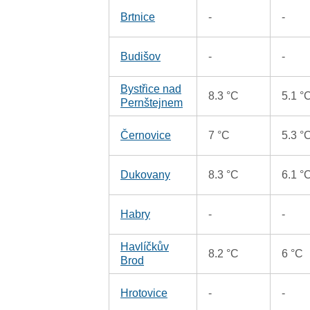
Brtnice
-
-
Budišov
-
-
Bystřice nad
8.3 °C
5.1 °
Pernštejnem
Černovice
7 °C
5.3 °
Dukovany
8.3 °C
6.1 °
Habry
-
-
Havlíčkův
8.2 °C
6 °C
Brod
Hrotovice
-
-