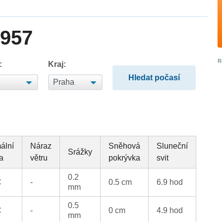
1957
:
Kraj:
ální
Náraz
Sněhová
Sluneční
Srážky
ta
větru
pokrývka
svit
0.2
C
-
0.5 cm
6.9 hod
mm
0.5
C
-
0 cm
4.9 hod
mm