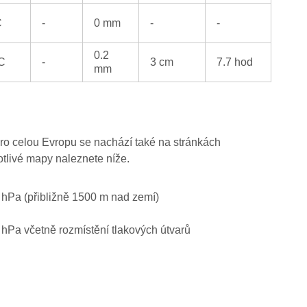
C
-
0 mm
-
-
0.2
°C
-
3 cm
7.7 hod
mm
ro celou Evropu se nachází také na stránkách
otlivé mapy naleznete níže.
0 hPa (přibližně 1500 m nad zemí)
0 hPa včetně rozmístění tlakových útvarů