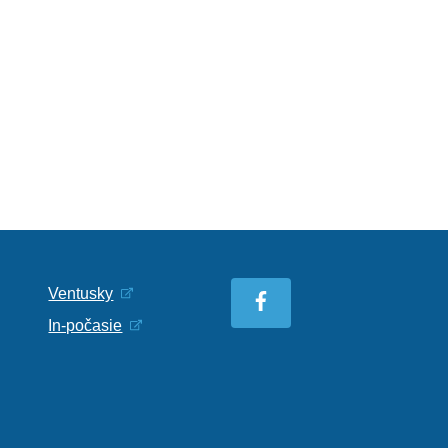
Ventusky
In-počasie