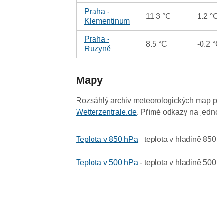
Praha -
11.3 °C
1.2 °
Klementinum
Praha -
8.5 °C
-0.2 
Ruzyně
Mapy
Rozsáhlý archiv meteorologických map p
Wetterzentrale.de
. Přímé odkazy na jedn
Teplota v 850 hPa
- teplota v hladině 85
Teplota v 500 hPa
- teplota v hladině 50