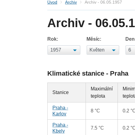
Úvod
Archiv
Archiv - 06.05.1957
Archiv - 06.05.
Rok:
Měsíc:
Den
Klimatické stanice - Praha
Maximální
Minim
Stanice
teplota
teplo
Praha -
8 °C
0.2 °
Karlov
Praha -
7.5 °C
0.2 °
Kbely