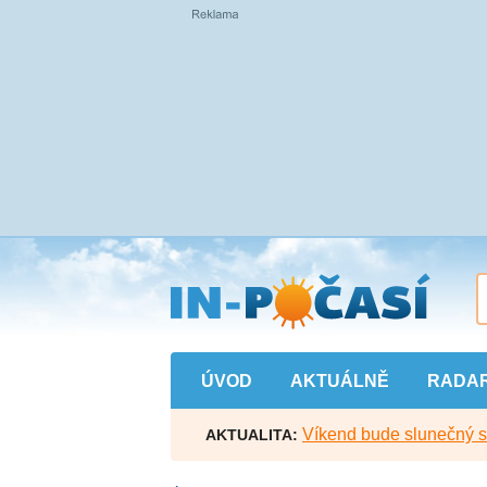
Přejít
na
hlavní
obsah
ÚVOD
AKTUÁLNĚ
RADA
Víkend bude slunečný s l
AKTUALITA: