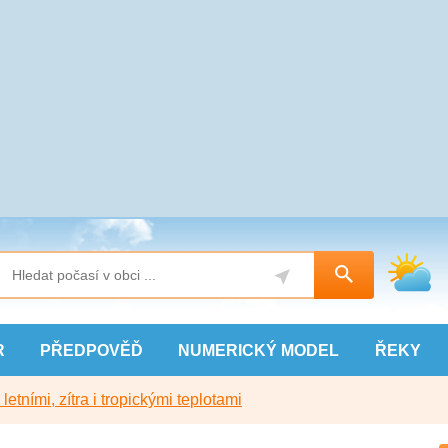
R
PŘEDPOVĚĎ
NUMERICKÝ
MODEL
ŘEKY
etními, zítra i tropickými teplotami