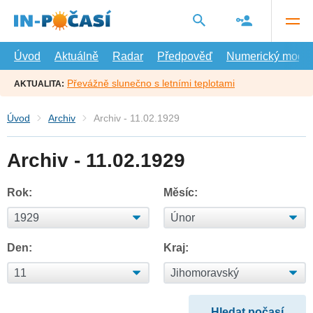
Přejít
na
hlavní
obsah
Úvod
Aktuálně
Radar
Předpověď
Numerický model
Převážně slunečno s letními teplotami
AKTUALITA:
Úvod
Archiv
Archiv - 11.02.1929
Archiv - 11.02.1929
Rok:
Měsíc:
Den:
Kraj: