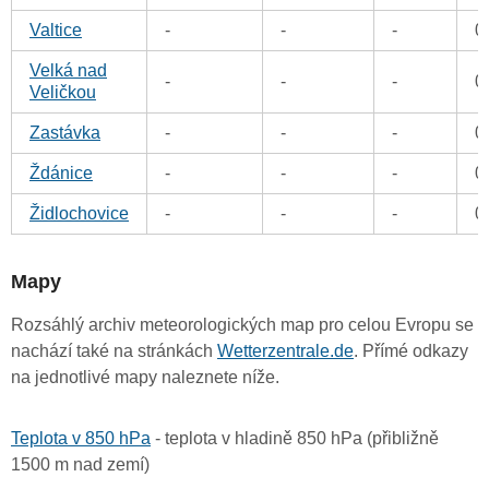
Valtice
-
-
-
0
Velká nad
-
-
-
0
Veličkou
Zastávka
-
-
-
0
Ždánice
-
-
-
0
Židlochovice
-
-
-
0
Mapy
Rozsáhlý archiv meteorologických map pro celou Evropu se
nachází také na stránkách
Wetterzentrale.de
. Přímé odkazy
na jednotlivé mapy naleznete níže.
Teplota v 850 hPa
- teplota v hladině 850 hPa (přibližně
1500 m nad zemí)