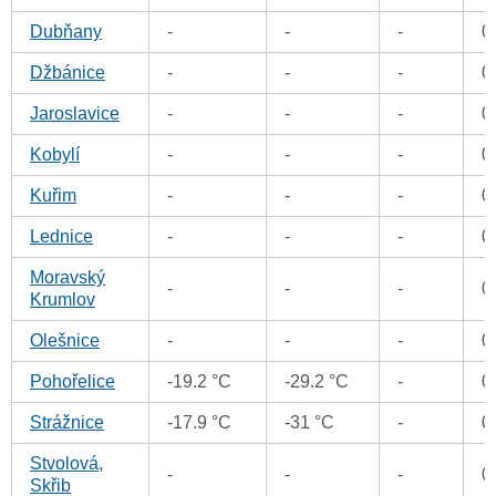
Dubňany
-
-
-
0
Džbánice
-
-
-
0
Jaroslavice
-
-
-
0
Kobylí
-
-
-
0
Kuřim
-
-
-
0
Lednice
-
-
-
0
Moravský
-
-
-
0
Krumlov
Olešnice
-
-
-
0
Pohořelice
-19.2 °C
-29.2 °C
-
0
Strážnice
-17.9 °C
-31 °C
-
0
Stvolová,
-
-
-
0
Skřib