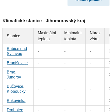
Klimatické stanice - Jihomoravský kraj
Maximální
Minimální
Náraz
Stanice
S
teplota
teplota
větru
Babice nad
-
-
-
0
Svitavou
Branišovice
-
-
-
0
Brno,
-
-
-
0
Jundrov
Bučovice,
-
-
-
0
Kloboučky
Bukovinka
-
-
-
0
Drnholec
-
-
-
0