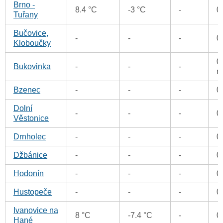
Brno -
8.4 °C
-3 °C
-
0
Tuřany
Bučovice,
-
-
-
0
Kloboučky
0
Bukovinka
-
-
-
m
Bzenec
-
-
-
0
Dolní
-
-
-
0
Věstonice
Drnholec
-
-
-
0
Džbánice
-
-
-
0
Hodonín
-
-
-
0
Hustopeče
-
-
-
0
Ivanovice na
8 °C
-7.4 °C
-
0
Hané