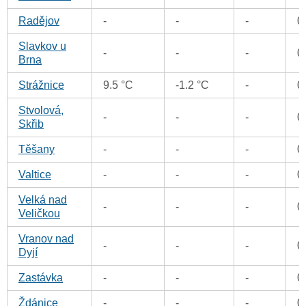
Radějov
-
-
-
0
Slavkov u
-
-
-
0
Brna
Strážnice
9.5 °C
-1.2 °C
-
0
Stvolová,
-
-
-
0
Skřib
Těšany
-
-
-
0
Valtice
-
-
-
0
Velká nad
-
-
-
0
Veličkou
Vranov nad
-
-
-
0
Dyjí
Zastávka
-
-
-
0
Ždánice
-
-
-
0