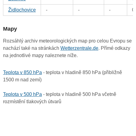
Židlochovice
-
-
-
0
Mapy
Rozsáhlý archiv meteorologických map pro celou Evropu se
nachází také na stránkách
Wetterzentrale.de
. Přímé odkazy
na jednotlivé mapy naleznete níže.
Teplota v 850 hPa
- teplota v hladině 850 hPa (přibližně
1500 m nad zemí)
Teplota v 500 hPa
- teplota v hladině 500 hPa včetně
rozmístění tlakových útvarů