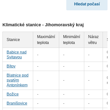
Klimatické stanice - Jihomoravský kraj
Maximální
Minimální
Náraz
Stanice
S
teplota
teplota
větru
Babice nad
0
-
-
-
Svitavou
m
Bítov
-
-
-
0
Blatnice pod
0
svatým
-
-
-
m
Antonínkem
Božice
-
-
-
0
Branišovice
-
-
-
0