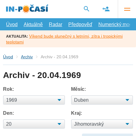
Přejít
na
hlavní
obsah
Úvod
Aktuálně
Radar
Předpověď
Numerický model
Víkend bude slunečný s letními, zítra i tropickými
AKTUALITA:
teplotami
Úvod
Archiv
Archiv - 20.04.1969
Archiv - 20.04.1969
Rok:
Měsíc:
Den:
Kraj: