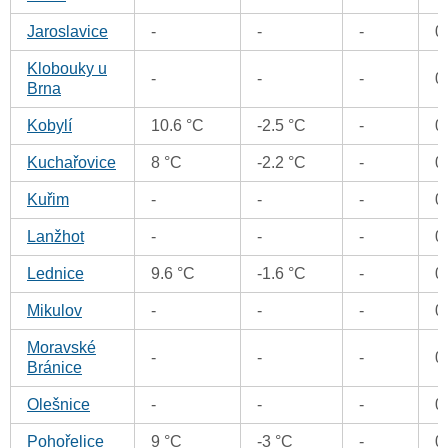
Jaroslavice
-
-
-
0
Klobouky u
-
-
-
0
Brna
Kobylí
10.6 °C
-2.5 °C
-
0
Kuchařovice
8 °C
-2.2 °C
-
0
Kuřim
-
-
-
0
Lanžhot
-
-
-
0
Lednice
9.6 °C
-1.6 °C
-
0
Mikulov
-
-
-
0
Moravské
-
-
-
0
Bránice
Olešnice
-
-
-
0
Pohořelice
9 °C
-3 °C
-
0