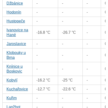
Džbánice
-
-
-
0
Hodonín
-
-
-
0
Hustopeče
-
-
-
0
Ivanovice na
-16.8 °C
-26.7 °C
-
0
Hané
Jaroslavice
-
-
-
0
Klobouky u
-
-
-
0
Brna
Knínice u
-
-
-
0
Boskovic
Kobylí
-16.2 °C
-25 °C
-
0
Kuchařovice
-12.7 °C
-22.6 °C
-
0
Kuřim
-
-
-
0
Lanžhot
-
-
-
0