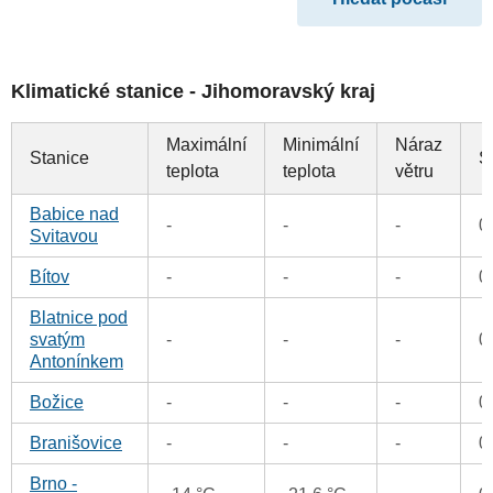
Klimatické stanice - Jihomoravský kraj
Maximální
Minimální
Náraz
Stanice
S
teplota
teplota
větru
Babice nad
-
-
-
0
Svitavou
Bítov
-
-
-
0
Blatnice pod
svatým
-
-
-
0
Antonínkem
Božice
-
-
-
0
Branišovice
-
-
-
0
Brno -