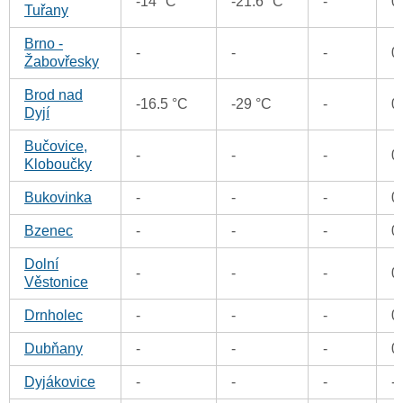
-14 °C
-21.6 °C
-
0
Tuřany
Brno -
-
-
-
0
Žabovřesky
Brod nad
-16.5 °C
-29 °C
-
0
Dyjí
Bučovice,
-
-
-
0
Kloboučky
Bukovinka
-
-
-
0
Bzenec
-
-
-
0
Dolní
-
-
-
0
Věstonice
Drnholec
-
-
-
0
Dubňany
-
-
-
0
Dyjákovice
-
-
-
-