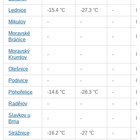
Lednice
-15.4 °C
-27.3 °C
-
0
Mikulov
-
-
-
0
Moravské
-
-
-
0
Bránice
Moravský
-
-
-
0
Krumlov
Olešnice
-
-
-
0
Podivice
-
-
-
0
Pohořelice
-14.6 °C
-28.3 °C
-
0
Radějov
-
-
-
0
Slavkov u
-
-
-
0
Brna
Strážnice
-16.2 °C
-27 °C
-
0