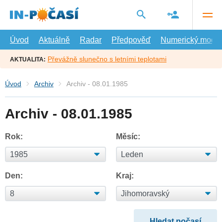
Přejít
na
hlavní
obsah
Úvod
Aktuálně
Radar
Předpověď
Numerický model
Převážně slunečno s letními teplotami
AKTUALITA:
Úvod
Archiv
Archiv - 08.01.1985
Archiv - 08.01.1985
Rok:
Měsíc:
Den:
Kraj: