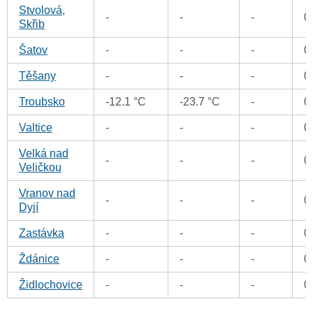
Stvolová,
-
-
-
0
Skřib
Šatov
-
-
-
0
Těšany
-
-
-
0
Troubsko
-12.1 °C
-23.7 °C
-
0
Valtice
-
-
-
0
Velká nad
-
-
-
0
Veličkou
Vranov nad
-
-
-
0
Dyjí
Zastávka
-
-
-
0
Ždánice
-
-
-
0
Židlochovice
-
-
-
0