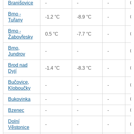
Branišovice
-
-
-
0
Brno -
-1.2 °C
-8.9 °C
-
0
Tuřany
Brno -
0.5 °C
-7.7 °C
-
0
Žabovřesky
Brno,
-
-
-
0
Jundrov
Brod nad
-1.4 °C
-8.3 °C
-
0
Dyjí
Bučovice,
-
-
-
0
Kloboučky
Bukovinka
-
-
-
0
Bzenec
-
-
-
0
Dolní
-
-
-
0
Věstonice