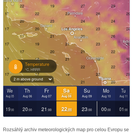
Rozsáhlý archiv meteorologických map pro celou Evropu se