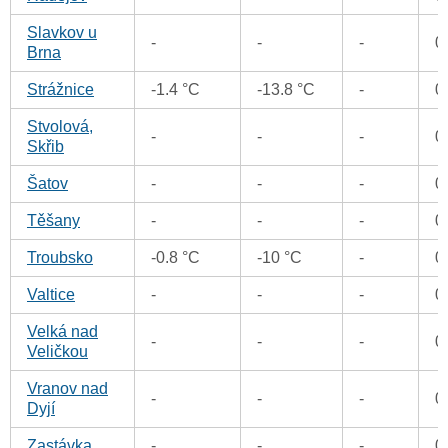
Slavkov u
-
-
-
0
Brna
Strážnice
-1.4 °C
-13.8 °C
-
0
Stvolová,
-
-
-
0
Skřib
Šatov
-
-
-
0
Těšany
-
-
-
0
Troubsko
-0.8 °C
-10 °C
-
0
Valtice
-
-
-
0
Velká nad
-
-
-
0
Veličkou
Vranov nad
-
-
-
0
Dyjí
Zastávka
-
-
-
0