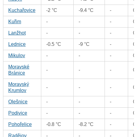
Kuchařovice
-2 °C
-9.4 °C
-
0
Kuřim
-
-
-
0
Lanžhot
-
-
-
0
Lednice
-0.5 °C
-9 °C
-
0
Mikulov
-
-
-
0
Moravské
-
-
-
0
Bránice
Moravský
-
-
-
0
Krumlov
Olešnice
-
-
-
0
Podivice
-
-
-
0
Pohořelice
-0.8 °C
-8.2 °C
-
0
Radějov
-
-
-
0