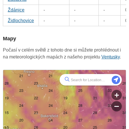
Ždánice
-
-
-
0
Židlochovice
-
-
-
0
Mapy
Počasí v celém světě z tohoto dne si můžete prohlédnout i
na meteorologických mapách z našeho projektu
Ventusky
.