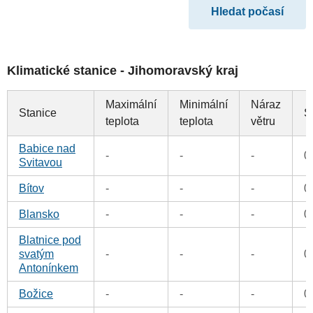
Klimatické stanice - Jihomoravský kraj
Maximální
Minimální
Náraz
Stanice
S
teplota
teplota
větru
Babice nad
-
-
-
0
Svitavou
Bítov
-
-
-
0
Blansko
-
-
-
0
Blatnice pod
svatým
-
-
-
0
Antonínkem
Božice
-
-
-
0