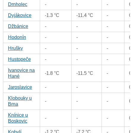
Drnholec
-
-
-
0
Dyjákovice
-1.3 °C
-11.4 °C
-
0
Džbánice
-
-
-
0
Hodonín
-
-
-
0
Hrušky
-
-
-
0
Hustopeče
-
-
-
0
Ivanovice na
-1.8 °C
-11.5 °C
-
0
Hané
Jaroslavice
-
-
-
0
Klobouky u
-
-
-
0
Brna
Knínice u
-
-
-
0
Boskovic
Kobylí
-1.2 °C
-7.2 °C
-
0