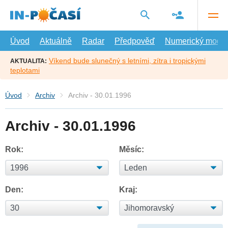
Přejít
na
hlavní
obsah
Úvod
Aktuálně
Radar
Předpověď
Numerický model
Víkend bude slunečný s letními, zítra i tropickými
AKTUALITA:
teplotami
Úvod
Archiv
Archiv - 30.01.1996
Archiv - 30.01.1996
Rok:
Měsíc:
Den:
Kraj: