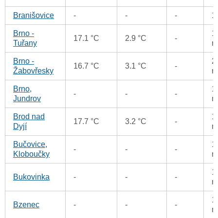
Branišovice
-
-
-
1
Brno -
1
17.1 °C
2.9 °C
-
Tuřany
m
Brno -
2
16.7 °C
3.1 °C
-
Žabovřesky
m
Brno,
1
-
-
-
Jundrov
m
Brod nad
1
17.7 °C
3.2 °C
-
Dyjí
m
Bučovice,
1
-
-
-
Kloboučky
m
1
Bukovinka
-
-
-
m
1
Bzenec
-
-
-
m