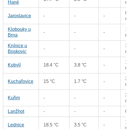
Hané
m
0
Jaroslavice
-
-
-
m
Klobouky u
1
-
-
-
Brna
m
Knínice u
3
-
-
-
Boskovic
m
1
Kobylí
18.4 °C
3.8 °C
-
m
2
Kuchařovice
15 °C
1.7 °C
-
m
2
Kuřim
-
-
-
m
Lanžhot
-
-
-
0
1
Lednice
18.5 °C
3.5 °C
-
m