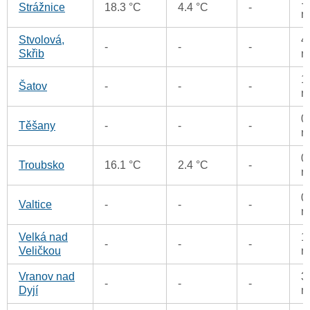
1
Strážnice
18.3 °C
4.4 °C
-
m
Stvolová,
4
-
-
-
Skřib
m
1
Šatov
-
-
-
m
0
Těšany
-
-
-
m
0
Troubsko
16.1 °C
2.4 °C
-
m
0
Valtice
-
-
-
m
Velká nad
1
-
-
-
Veličkou
m
Vranov nad
3
-
-
-
Dyjí
m