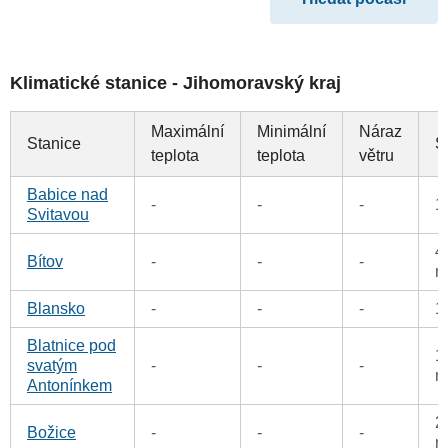
Klimatické stanice - Jihomoravský kraj
Maximální
Minimální
Náraz
Stanice
S
teplota
teplota
větru
Babice nad
-
-
-
1
Svitavou
4
Bítov
-
-
-
m
Blansko
-
-
-
1
Blatnice pod
1
svatým
-
-
-
m
Antonínkem
2
Božice
-
-
-
m