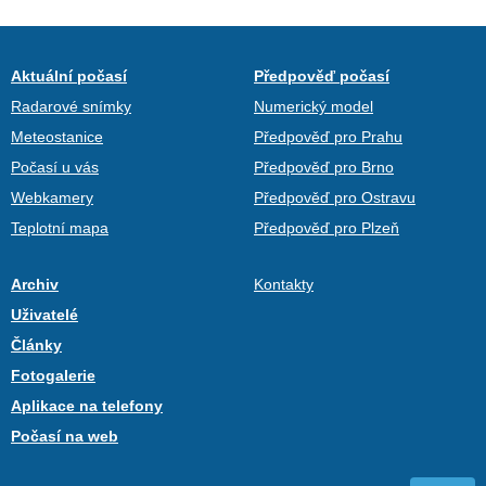
Aktuální počasí
Předpověď počasí
Radarové snímky
Numerický model
Meteostanice
Předpověď pro Prahu
Počasí u vás
Předpověď pro Brno
Webkamery
Předpověď pro Ostravu
Teplotní mapa
Předpověď pro Plzeň
Archiv
Kontakty
Uživatelé
Články
Fotogalerie
Aplikace na telefony
Počasí na web