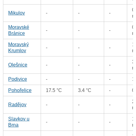
0
Mikulov
-
-
-
m
Moravské
0
-
-
-
Bránice
m
Moravský
1
-
-
-
Krumlov
m
3
Olešnice
-
-
-
m
Podivice
-
-
-
1
Pohořelice
17.5 °C
3.4 °C
-
0
2
Radějov
-
-
-
m
Slavkov u
1
-
-
-
Brna
m