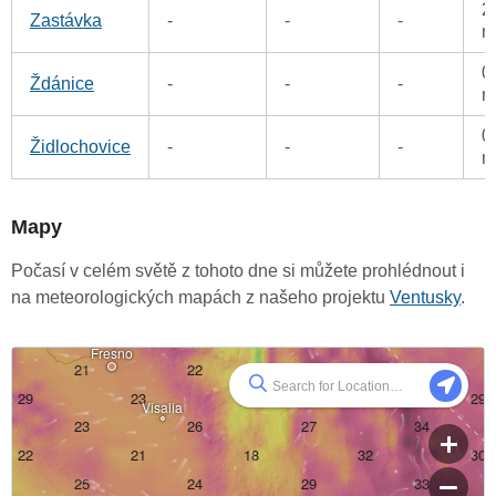
2
Zastávka
-
-
-
m
0
Ždánice
-
-
-
m
0
Židlochovice
-
-
-
m
Mapy
Počasí v celém světě z tohoto dne si můžete prohlédnout i
na meteorologických mapách z našeho projektu
Ventusky
.