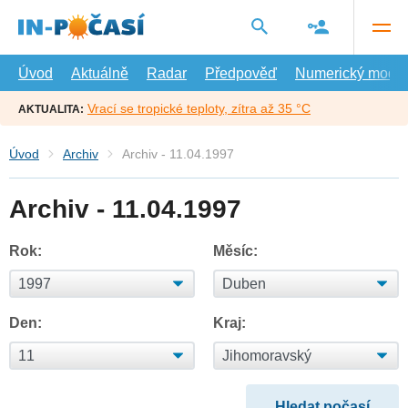
Přejít
na
hlavní
obsah
Úvod
Aktuálně
Radar
Předpověď
Numerický model
Vrací se tropické teploty, zítra až 35 °C
AKTUALITA:
Úvod
Archiv
Archiv - 11.04.1997
Archiv - 11.04.1997
Rok:
Měsíc:
Den:
Kraj: