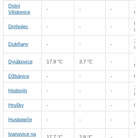
Dolní
1
-
-
-
Věstonice
m
0
Drnholec
-
-
-
m
2
Dubňany
-
-
-
m
1
Dyjákovice
17.9 °C
3.7 °C
-
m
Džbánice
-
-
-
0
2
Hodonín
-
-
-
m
Hrušky
-
-
-
0
1
Hustopeče
-
-
-
m
Ivanovice na
1
17.7 °C
2.8 °C
-