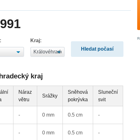
1991
:
Kraj:
éhradecký kraj
ální
Náraz
Sněhová
Sluneční
Srážky
a
větru
pokrývka
svit
-
0 mm
0.5 cm
-
-
0 mm
0.5 cm
-