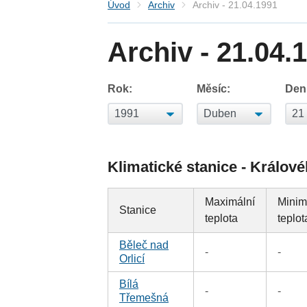
Úvod
Archiv
Archiv - 21.04.1991
Archiv - 21.04.
Rok:
Měsíc:
Den
Klimatické stanice - Králov
Maximální
Minim
Stanice
teplota
teplot
Běleč nad
-
-
Orlicí
Bílá
-
-
Třemešná