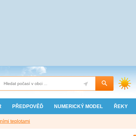
R
PŘEDPOVĚĎ
NUMERICKÝ
MODEL
ŘEKY
ními teplotami