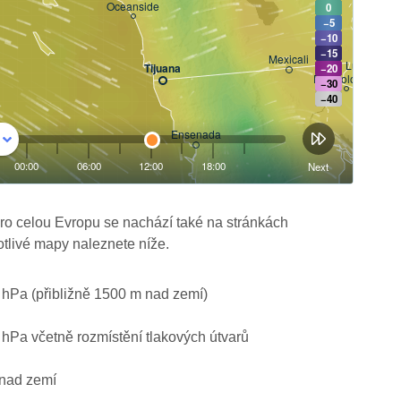
ro celou Evropu se nachází také na stránkách
otlivé mapy naleznete níže.
0 hPa (přibližně 1500 m nad zemí)
0 hPa včetně rozmístění tlakových útvarů
 nad zemí