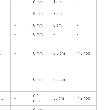
-
0 mm
1 cm
-
-
0 mm
3 cm
-
-
0 mm
0 cm
-
-
0 mm
-
-
C
-
0 mm
0.5 cm
7.6 hod
-
0 mm
0.5 cm
-
0.8
 °C
-
55 cm
7.2 hod
mm
-
0 mm
-
-