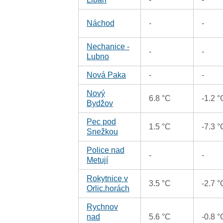
Náchod
-
-
Nechanice -
-
-
Lubno
Nová Paka
-
-
Nový
6.8 °C
-1.2 °
Bydžov
Pec pod
1.5 °C
-7.3 °
Snežkou
Police nad
-
-
Metují
Rokytnice v
3.5 °C
-2.7 °
Orlic.horách
Rychnov
nad
5.6 °C
-0.8 °