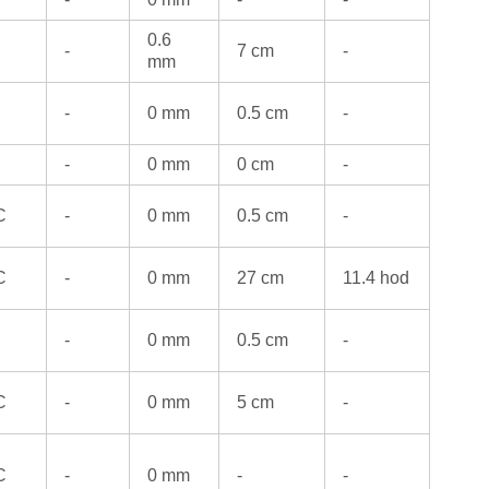
0.6
-
7 cm
-
mm
-
0 mm
0.5 cm
-
-
0 mm
0 cm
-
C
-
0 mm
0.5 cm
-
C
-
0 mm
27 cm
11.4 hod
-
0 mm
0.5 cm
-
C
-
0 mm
5 cm
-
C
-
0 mm
-
-