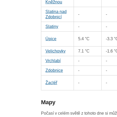
Kněžnou
Slatina nad
-
-
Zdobnicí
Slatiny
-
-
Úpice
5.4 °C
-3.3 °
Velichovky
7.1 °C
-1.6 °
Vrchlabí
-
-
Zdobnice
-
-
Žacléř
-
-
Mapy
Počasí v celém světě z tohoto dne si mů