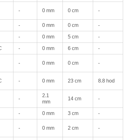
-
0 mm
0 cm
-
-
0 mm
0 cm
-
-
0 mm
5 cm
-
C
-
0 mm
6 cm
-
-
0 mm
0 cm
-
C
-
0 mm
23 cm
8.8 hod
2.1
-
14 cm
-
mm
-
0 mm
3 cm
-
-
0 mm
2 cm
-