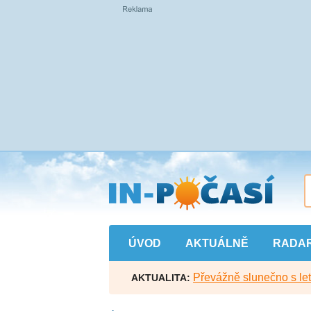
Přejít
na
hlavní
obsah
ÚVOD
AKTUÁLNĚ
RADA
Převážně slunečno s let
AKTUALITA: