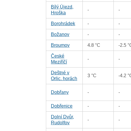
Bílý Újezd,
-
-
Hroška
Borohrádek
-
-
Božanov
-
-
Broumov
4.8 °C
-2.5 °
České
-
-
Meziříčí
Deštné v
3 °C
-4.2 °
Orlic. horách
Dobřany
-
-
Dobřenice
-
-
Dolní Dvůr,
-
-
Rudolfov