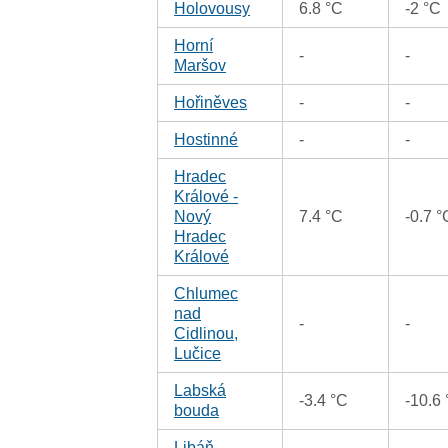
Holovousy
6.8 °C
-2 °C
Horní
-
-
Maršov
Hořiněves
-
-
Hostinné
-
-
Hradec
Králové -
Nový
7.4 °C
-0.7 °
Hradec
Králové
Chlumec
nad
-
-
Cidlinou,
Lučice
Labská
-3.4 °C
-10.6
bouda
Libáň
-
-