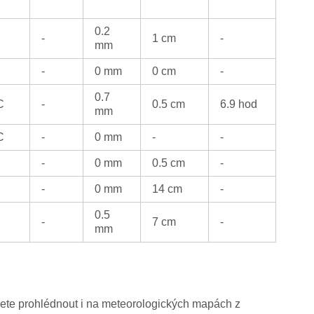
0.2
-
1 cm
-
mm
-
0 mm
0 cm
-
0.7
C
-
0.5 cm
6.9 hod
mm
C
-
0 mm
-
-
-
0 mm
0.5 cm
-
-
0 mm
14 cm
-
0.5
-
7 cm
-
mm
žete prohlédnout i na meteorologických mapách z