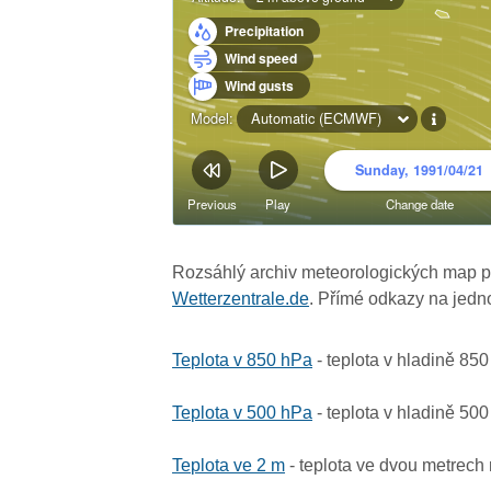
Rozsáhlý archiv meteorologických map p
Wetterzentrale.de
. Přímé odkazy na jedn
Teplota v 850 hPa
- teplota v hladině 85
Teplota v 500 hPa
- teplota v hladině 50
Teplota ve 2 m
- teplota ve dvou metrech