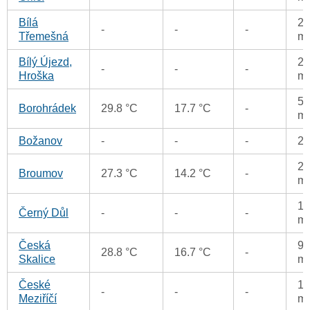
Bílá
25
-
-
-
Třemešná
m
Bílý Újezd,
20
-
-
-
Hroška
m
5.
Borohrádek
29.8 °C
17.7 °C
-
m
Božanov
-
-
-
2
25
Broumov
27.3 °C
14.2 °C
-
m
14
Černý Důl
-
-
-
m
Česká
99
28.8 °C
16.7 °C
-
Skalice
m
České
18
-
-
-
Meziříčí
m