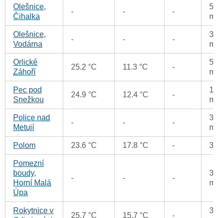
Olešnice,
58
-
-
-
Čihalka
m
Olešnice,
38
-
-
-
Vodárna
m
Orlické
50
25.2 °C
11.3 °C
-
Záhoří
m
Pec pod
16
24.9 °C
12.4 °C
-
Snežkou
m
Police nad
34
-
-
-
Metují
m
Polom
23.6 °C
17.8 °C
-
3
Pomezní
boudy,
30
-
-
-
Horní Malá
m
Úpa
Rokytnice v
36
25.7 °C
15.7 °C
-