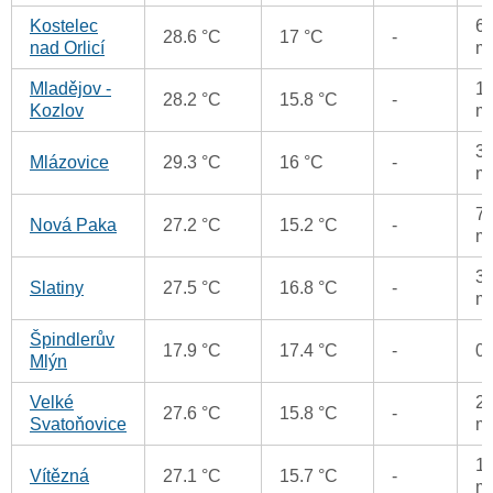
Kostelec
6.
28.6 °C
17 °C
-
nad Orlicí
m
Mladějov -
19
28.2 °C
15.8 °C
-
Kozlov
m
3.
Mlázovice
29.3 °C
16 °C
-
m
7.
Nová Paka
27.2 °C
15.2 °C
-
m
37
Slatiny
27.5 °C
16.8 °C
-
m
Špindlerův
17.9 °C
17.4 °C
-
0
Mlýn
Velké
22
27.6 °C
15.8 °C
-
Svatoňovice
m
14
Vítězná
27.1 °C
15.7 °C
-
m