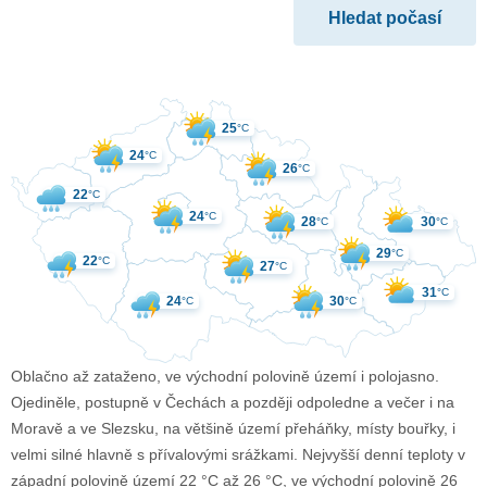
25
°C
24
°C
26
°C
22
°C
24
°C
28
30
°C
°C
29
°C
22
°C
27
°C
31
°C
24
30
°C
°C
Oblačno až zataženo, ve východní polovině území i polojasno.
Ojediněle, postupně v Čechách a později odpoledne a večer i na
Moravě a ve Slezsku, na většině území přeháňky, místy bouřky, i
velmi silné hlavně s přívalovými srážkami. Nejvyšší denní teploty v
západní polovině území 22 °C až 26 °C, ve východní polovině 26