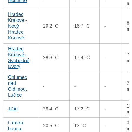
Hostinné
-
-
-
m
Hradec
Králové -
83
Nový
29.2 °C
16.7 °C
-
m
Hradec
Králové
Hradec
Králové -
70
28.8 °C
17.4 °C
-
Svobodné
m
Dvory
Chlumec
nad
26
-
-
-
Cidlinou,
m
Lučice
16
Jičín
28.4 °C
17.2 °C
-
m
Labská
32
20.5 °C
13 °C
-
bouda
m