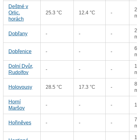
Deštné v
23
Orlic.
25.3 °C
12.4 °C
-
m
horách
22
Dobřany
-
-
-
m
62
Dobřenice
-
-
-
m
Dolní Dvůr,
10
-
-
-
Rudolfov
m
8.
Holovousy
28.5 °C
17.3 °C
-
m
Horní
-
-
-
1
Maršov
77
Hořiněves
-
-
-
m
18