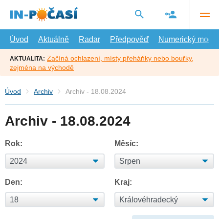
Přejít
na
hlavní
obsah
Úvod
Aktuálně
Radar
Předpověď
Numerický model
Začíná ochlazení, místy přeháňky nebo bouřky,
AKTUALITA:
zejména na východě
Úvod
Archiv
Archiv - 18.08.2024
Archiv - 18.08.2024
Rok:
Měsíc:
Den:
Kraj: