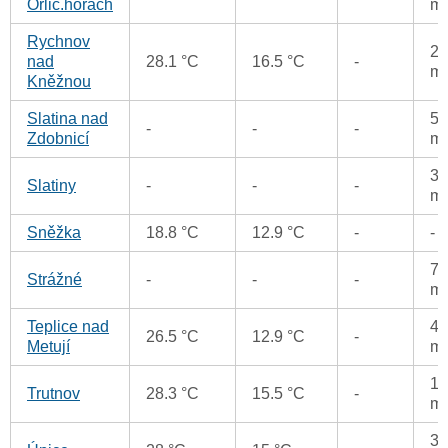
Orlic.horách
m
Rychnov
27
nad
28.1 °C
16.5 °C
-
m
Kněžnou
Slatina nad
50
-
-
-
Zdobnicí
m
32
Slatiny
-
-
-
m
Sněžka
18.8 °C
12.9 °C
-
-
7.
Strážné
-
-
-
m
Teplice nad
49
26.5 °C
12.9 °C
-
Metují
m
17
Trutnov
28.3 °C
15.5 °C
-
m
35