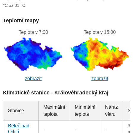
°C až 31 °C.
Teplotní mapy
Teplota v 7:00
Teplota v 15:00
zobrazit
zobrazit
Klimatické stanice - Královéhradecký kraj
Maximální
Minimální
Náraz
Stanice
Sr
teplota
teplota
větru
Běleč nad
33
-
-
-
Orlicí
m