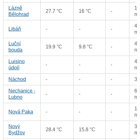
Lázně
13
27.7 °C
16 °C
-
Bělohrad
m
40
Libáň
-
-
-
m
Luční
45
19.9 °C
9.8 °C
-
bouda
m
Luisino
40
-
-
-
údolí
m
Náchod
-
-
-
3
Nechanice -
68
-
-
-
Lubno
m
10
Nová Paka
-
-
-
m
Nový
33
28.4 °C
15.8 °C
-
Bydžov
m