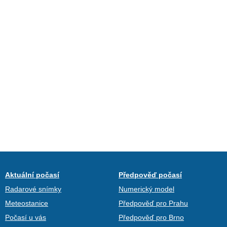
Aktuální počasí
Předpověď počasí
Radarové snímky
Numerický model
Meteostanice
Předpověď pro Prahu
Počasí u vás
Předpověď pro Brno