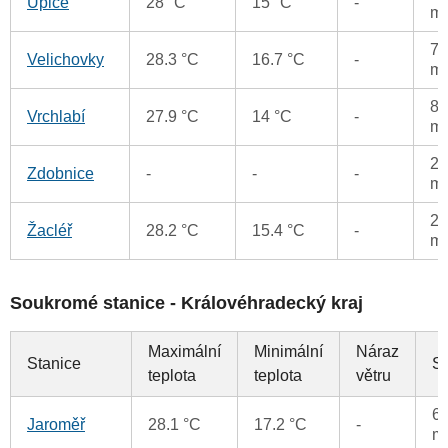
Úpice
28 °C
15 °C
-
m
77
Velichovky
28.3 °C
16.7 °C
-
m
8.
Vrchlabí
27.9 °C
14 °C
-
m
29
Zdobnice
-
-
-
m
20
Žacléř
28.2 °C
15.4 °C
-
m
Soukromé stanice - Královéhradecký kraj
Maximální
Minimální
Náraz
Stanice
S
teplota
teplota
větru
60
Jaroměř
28.1 °C
17.2 °C
-
m