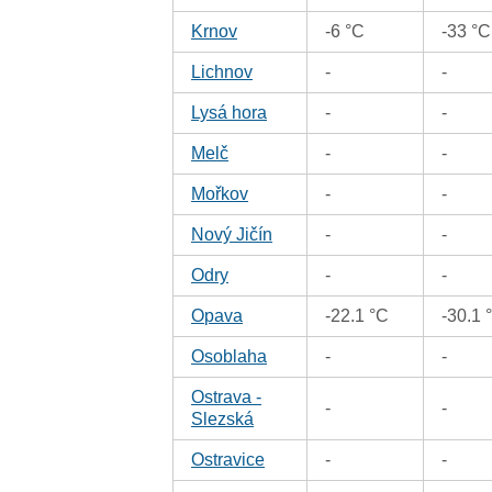
Krnov
-6 °C
-33 °C
Lichnov
-
-
Lysá hora
-
-
Melč
-
-
Mořkov
-
-
Nový Jičín
-
-
Odry
-
-
Opava
-22.1 °C
-30.1 
Osoblaha
-
-
Ostrava -
-
-
Slezská
Ostravice
-
-