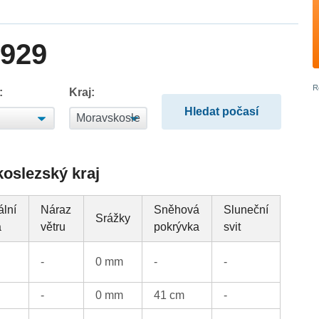
1929
:
Kraj:
koslezský kraj
ální
Náraz
Sněhová
Sluneční
Srážky
a
větru
pokrývka
svit
-
0 mm
-
-
-
0 mm
41 cm
-