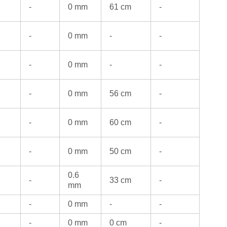
-
0 mm
61 cm
-
-
0 mm
-
-
-
0 mm
-
-
-
0 mm
56 cm
-
-
0 mm
60 cm
-
-
0 mm
50 cm
-
0.6
-
33 cm
-
mm
-
0 mm
-
-
-
0 mm
0 cm
-