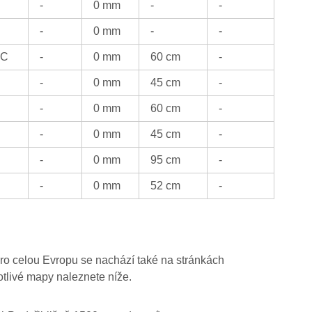
-
0 mm
-
-
-
0 mm
-
-
°C
-
0 mm
60 cm
-
-
0 mm
45 cm
-
-
0 mm
60 cm
-
-
0 mm
45 cm
-
-
0 mm
95 cm
-
-
0 mm
52 cm
-
ro celou Evropu se nachází také na stránkách
otlivé mapy naleznete níže.