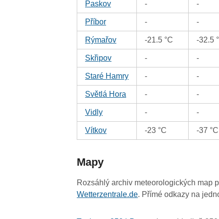
Paskov
-
-
Příbor
-
-
Rýmařov
-21.5 °C
-32.5 
Skřipov
-
-
Staré Hamry
-
-
Světlá Hora
-
-
Vidly
-
-
Vítkov
-23 °C
-37 °C
Mapy
Rozsáhlý archiv meteorologických map p
Wetterzentrale.de
. Přímé odkazy na jedn