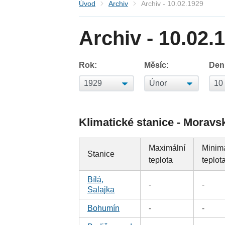
Úvod
Archiv
Archiv - 10.02.1929
Archiv - 10.02.
Rok:
Měsíc:
Den
Klimatické stanice - Moravs
Maximální
Minim
Stanice
teplota
teplot
Bílá,
-
-
Salajka
Bohumín
-
-