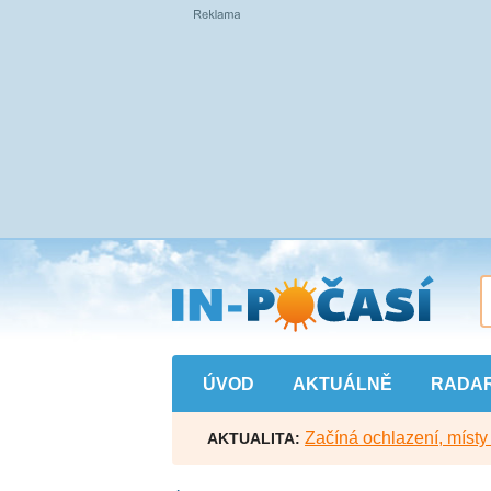
Přejít
na
hlavní
obsah
ÚVOD
AKTUÁLNĚ
RADA
Začíná ochlazení, míst
AKTUALITA: