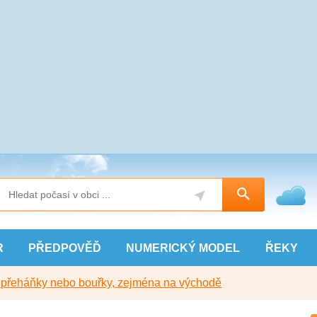
R
PŘEDPOVĚĎ
NUMERICKÝ
MODEL
ŘEKY
y přeháňky nebo bouřky, zejména na východě