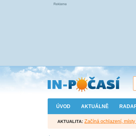
Přejít
na
hlavní
obsah
ÚVOD
AKTUÁLNĚ
RADA
Začíná ochlazení, míst
AKTUALITA: