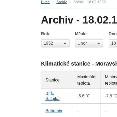
Úvod
Archiv
Archiv - 18.02.1952
Archiv - 18.02.
Rok:
Měsíc:
Den
Klimatické stanice - Moravs
Maximální
Minim
Stanice
teplota
teplot
Bílá,
-5.6 °C
-7.8 °
Salajka
Bohumín
-
-