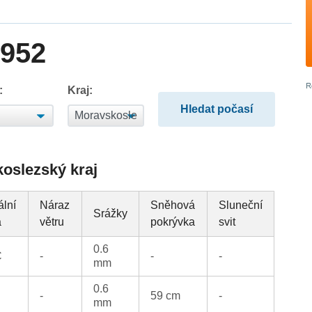
1952
:
Kraj:
koslezský kraj
ální
Náraz
Sněhová
Sluneční
Srážky
a
větru
pokrývka
svit
0.6
C
-
-
-
mm
0.6
-
59 cm
-
mm