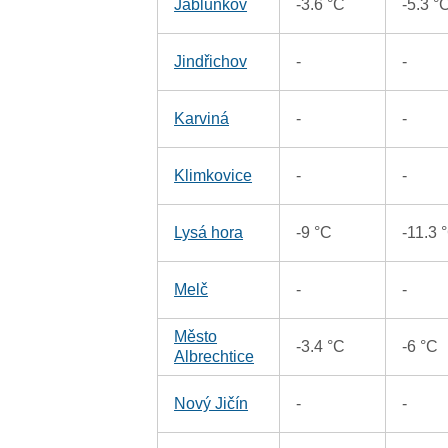
Jablunkov
-3.6 °C
-5.3 °
Jindřichov
-
-
Karviná
-
-
Klimkovice
-
-
Lysá hora
-9 °C
-11.3 
Melč
-
-
Město
-3.4 °C
-6 °C
Albrechtice
Nový Jičín
-
-