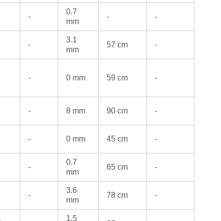
0.7
-
-
-
mm
3.1
-
57 cm
-
mm
-
0 mm
59 cm
-
-
8 mm
90 cm
-
-
0 mm
45 cm
-
0.7
-
65 cm
-
mm
3.6
-
78 cm
-
mm
1.5