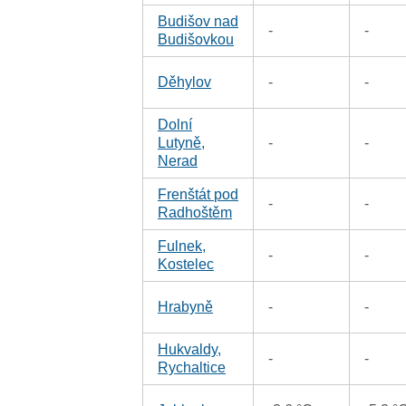
Budišov nad
-
-
Budišovkou
Děhylov
-
-
Dolní
Lutyně,
-
-
Nerad
Frenštát pod
-
-
Radhoštěm
Fulnek,
-
-
Kostelec
Hrabyně
-
-
Hukvaldy,
-
-
Rychaltice