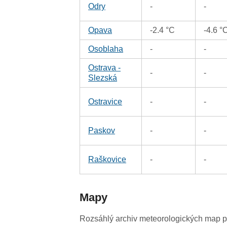
Odry
-
-
Opava
-2.4 °C
-4.6 °
Osoblaha
-
-
Ostrava -
-
-
Slezská
Ostravice
-
-
Paskov
-
-
Raškovice
-
-
Mapy
Rozsáhlý archiv meteorologických map p