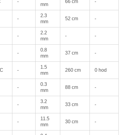
C
-
66 cm
-
mm
2.3
-
52 cm
-
mm
2.2
-
-
-
mm
0.8
-
37 cm
-
mm
1.5
°C
-
260 cm
0 hod
mm
0.3
-
88 cm
-
mm
3.2
-
33 cm
-
mm
11.5
-
30 cm
-
mm