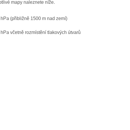
otlivé mapy naleznete níže.
0 hPa (přibližně 1500 m nad zemí)
0 hPa včetně rozmístění tlakových útvarů