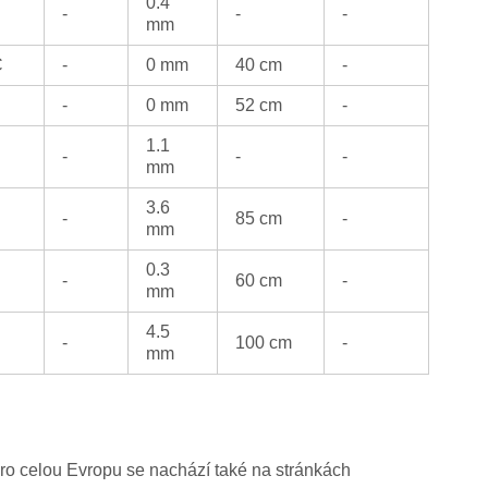
0.4
-
-
-
mm
C
-
0 mm
40 cm
-
-
0 mm
52 cm
-
1.1
-
-
-
mm
3.6
-
85 cm
-
mm
0.3
-
60 cm
-
mm
4.5
-
100 cm
-
mm
ro celou Evropu se nachází také na stránkách